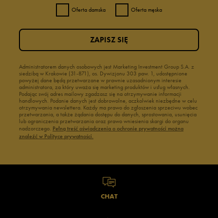
Oferta damska
Oferta męska
ZAPISZ SIĘ
Administratorem danych osobowych jest Marketing Investment Group S.A. z
siedzibą w Krakowie (31-871), os. Dywizjonu 303 paw. 1, udostępnione
powyżej dane będą przetwarzane w prawnie uzasadnionym interesie
administratora, za który uważa się marketing produktów i usług własnych.
Podając swój adres mailowy zgadzasz się na otrzymywanie informacji
handlowych. Podanie danych jest dobrowolne, aczkolwiek niezbędne w celu
otrzymywania newslettera. Każdy ma prawo do zgłoszenia sprzeciwu wobec
przetwarzania, a także żądania dostępu do danych, sprostowania, usunięcia
lub ograniczenia przetwarzania oraz prawo wniesienia skargi do organu
nadzorczego.
Pełną treść oświadczenia o ochronie prywatności można
znaleźć w Polityce prywatności.
CHAT