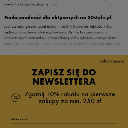
komfort podczas każdego treningu!
Funkcjonalność dla aktywnych na 50style.pl
Jedną z największych zalet butów Nike City Trainer jest lekkość, która
wpływa na ogólny komfort użytkowania. Wynika to z zastosowania
nowoczesnych materiałów i przemyślanej pod względem każdego detalu
konstrukcji obuwia. Syntetyczne wstawki na cholewce wspierają stabilność
stopy w każdej fazie ruchu i znacząco wpływają na żywotność butów,
ponieważ wzmacniają je w newralgicznych obszarach. Oregońscy
projektanci w niektórych wariantach z kolekcji Nike City Trainer postawili na
Zobacz więcej
technologię Flywire, będącą rewelacyjnym wsparciem dla stopy. Tę
ZAPISZ SIĘ DO
właściwość produktu docenią przede wszystkim osoby, które stawiają na
regularny oraz intensywny trening. Nie bez znaczenia jest również to, czego
NEWSLETTERA
na pierwszy rzut oka nie widać. We wnętrzu butów Nike City Trainer
znajdziemy przyjemną w dotyku wyściółkę. Całość spoczywa na wyjątkowo
Zgarnij 10% rabatu na pierwsze
funkcjonalnej podeszwie wykonanej ze sprężystej pianki, która czuwa nad
zakupy za min. 250 zł
niezbędną amortyzacją. Jak przystało na buty sportowe, Nike City Trainer
oferują również świetną przyczepność do podłoża.
Adres e-mail