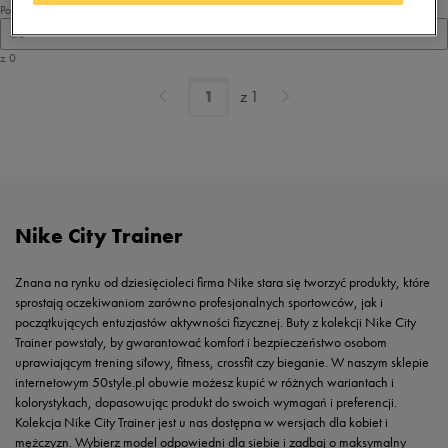
Pokaż
60
z 0
z
1
Nike City Trainer
Znana na rynku od dziesięcioleci firma Nike stara się tworzyć produkty, które
sprostają oczekiwaniom zarówno profesjonalnych sportowców, jak i
początkujących entuzjastów aktywności fizycznej. Buty z kolekcji Nike City
Trainer powstały, by gwarantować komfort i bezpieczeństwo osobom
uprawiającym trening siłowy, fitness, crossfit czy bieganie. W naszym sklepie
internetowym 50style.pl obuwie możesz kupić w różnych wariantach i
kolorystykach, dopasowując produkt do swoich wymagań i preferencji.
Kolekcja Nike City Trainer jest u nas dostępna w wersjach dla kobiet i
mężczyzn. Wybierz model odpowiedni dla siebie i zadbaj o maksymalny