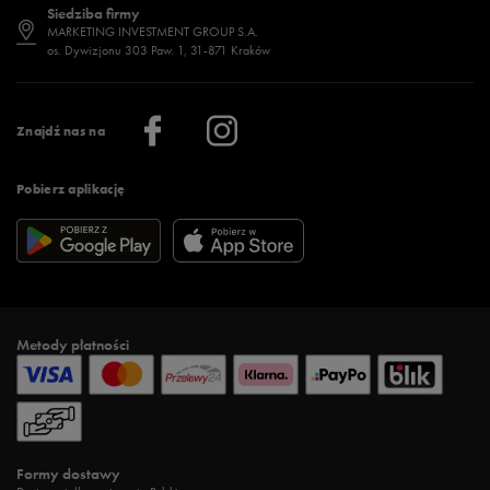
Siedziba firmy
Jak wybrać buty na zimę?
Stylizacje damskie
Sklepy stacjonarne
MARKETING INVESTMENT GROUP S.A.
os. Dywizjonu 303 Paw. 1, 31-871 Kraków
Więcej >
Klub 50 style
Regulamin sklepu 50 style
Praca
Regulamin aplikacji 50 style
Informacje o firmie
Więcej regulaminów >
Znajdź nas na
Pobierz aplikację
Metody płatności
Formy dostawy