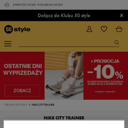
ZWROT DO 30 DNI. W KLUBIE DO 60 DNI.
×
Dołącz do Klubu 50 style
STRONA GŁÓWNA
NIKE CITY TRAINER
NIKE CITY TRAINER