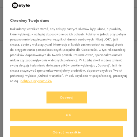
Wyników
0
Sortuj:
FILTRUJ
REKOMENDOWANE
Chronimy Twoje dane
Pokaż
60
Dokładamy wszelkich starań, aby zakupy naszych Klientów były udane, a produkty,
które wybierają – najlepiej dopasowane do ich potrzeb. Robimy to jednak przy pełnym
z 0
poszanowaniu bezpieczeństwa wszystkich danych osobowych. Kliknij „OK”, jeśli
chcesz, abyśmy wykorzystywali informacje o Twoich zachowaniach na naszej stronie
Nie wybrano filtrów
do przygotowania personalizowanych specjalnie dla Ciebie treści, w tym rekomendacji
produktów dopasowanych do Twoich potrzeb i zainteresowań, spersonalizowanych
reklam czy zapamiętywanie wybranych preferencji. W każdej chwili możesz zmienić
swoją decyzję i ustawienia dotyczące plików cookie wybierając „Dostosuj”. Jeśli nie
chcesz otrzymywać spersonalizowanej oferty produktów, dopasowanych do Twoich
preferencji, wybierz „Odrzuć wszystkie”. W celu uzyskania więcej informacji, przeczytaj
naszą
politykę prywatności.
Dostosuj
Brak produktów do wyświetlenia
Zmień kryteria wyszukiwania lub
OK
usuń wybrane filtry
Odrzuć wszystkie