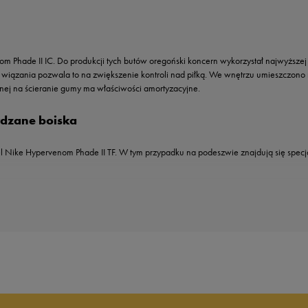
m Phade II IC. Do produkcji tych butów oregoński koncern wykorzystał najwyższej 
m wiązania pozwala to na zwiększenie kontroli nad piłką. We wnętrzu umieszczon
nej na ścieranie gumy ma właściwości amortyzacyjne.
dzane boiska
el Nike Hypervenom Phade II TF. W tym przypadku na podeszwie znajdują się spec
 model Hypervenom Phade FG. Buty zostały wyposażone w korki z tworzywa syntety