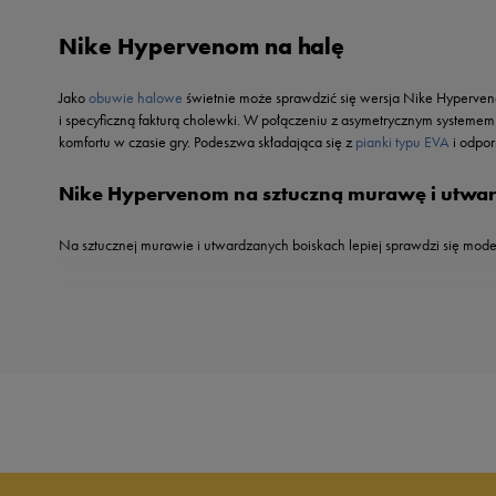
Reebok
Nike
Nike Hypervenom na halę
Sizeer
Oto
Skechers
Puma
Jako
obuwie halowe
świetnie może sprawdzić się wersja Nike Hyperveno
Umbro
Reebok
i specyficzną fakturą cholewki. W połączeniu z asymetrycznym systeme
Vans
komfortu w czasie gry. Podeszwa składająca się z
pianki typu EVA
i odpor
Sizeer
Skechers
Nike Hypervenom na sztuczną murawę i utwar
Timberland
Umbro
Na sztucznej murawie i utwardzanych boiskach lepiej sprawdzi się mod
Under Armour
Up8
U.S. Polo ASSN.
Vans
Nike Hypervenom na miękką murawę
Nike pomyślało również o piłkarzach grających na miękkiej murawie i stworzyła