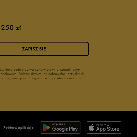
 250 zł
ZAPISZ SIĘ
wyżej dane będą przetwarzane w prawnie uzasadnionym
i handlowych. Podanie danych jest dobrowolne, aczkolwiek
owania, usunięcia lub ograniczenia przetwarzania oraz
Pobierz aplikację