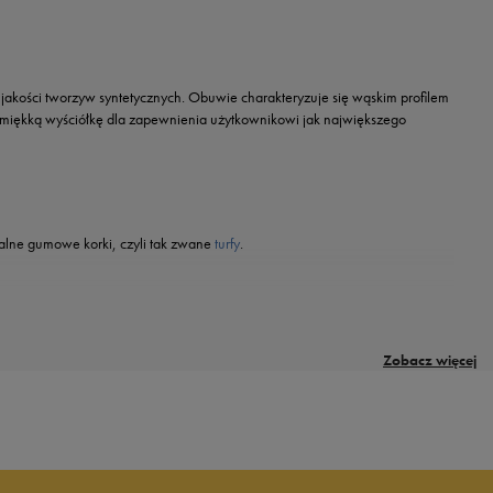
jakości tworzyw syntetycznych. Obuwie charakteryzuje się wąskim profilem
o miękką wyściółkę dla zapewnienia użytkownikowi jak największego
jalne gumowe korki, czyli tak zwane
turfy
.
Zobacz więcej
cznego.