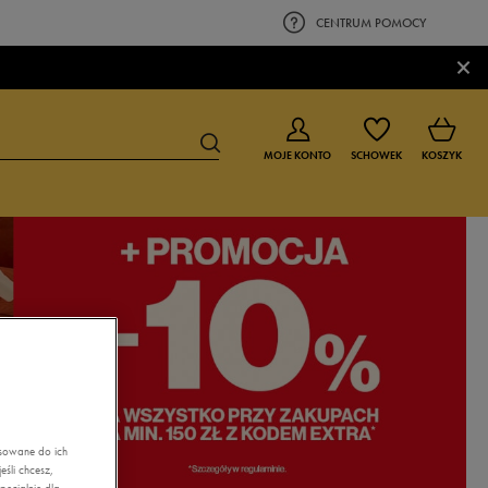
CENTRUM POMOCY
×
MOJE KONTO
SCHOWEK
KOSZYK
BUTY DLA CHŁOPCA
BUTY DLA DZIEWCZYNKI
0-4 lat
0-4 lat
4-8 lat
4-8 lat
9-16 lat
9-16 lat
asowane do ich
śli chcesz,
ecjalnie dla