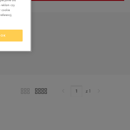
 reklam czy
w cookie
eferencji,
OK
z
1