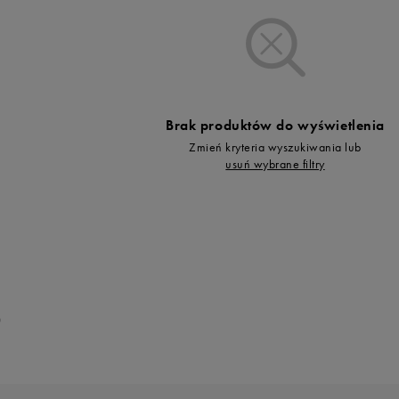
Vans
Skechers
Timberland
Umbro
Under Armour
Brak produktów do wyświetlenia
Up8
Zmień kryteria wyszukiwania lub
U.S. Polo ASSN.
usuń wybrane filtry
Vans
0