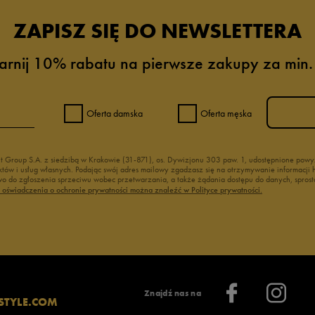
ZAPISZ SIĘ DO NEWSLETTERA
arnij 10% rabatu na pierwsze zakupy za min.
Oferta damska
Oferta męska
nt Group S.A. z siedzibą w Krakowie (31-871), os. Dywizjonu 303 paw. 1, udostępnione po
duktów i usług własnych. Podając swój adres mailowy zgadzasz się na otrzymywanie informacj
 do zgłoszenia sprzeciwu wobec przetwarzania, a także żądania dostępu do danych, sprost
ć oświadczenia o ochronie prywatności można znaleźć w Polityce prywatności.
Znajdź nas na
STYLE.COM