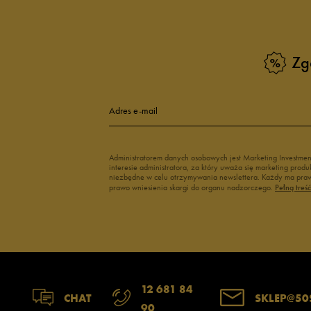
Zg
Adres e-mail
Administratorem danych osobowych jest Marketing Investme
interesie administratora, za który uważa się marketing pro
niezbędne w celu otrzymywania newslettera. Każdy ma prawo
prawo wniesienia skargi do organu nadzorczego.
Pełną treś
12 681 84
CHAT
SKLEP@50
90