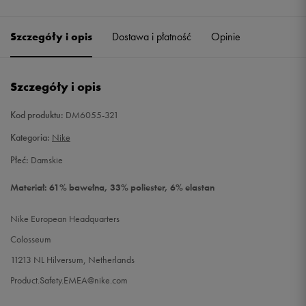
Szczegóły i opis
Dostawa i płatność
Opinie
Szczegóły i opis
Kod produktu:
DM6055-321
Kategoria:
Nike
Płeć:
Damskie
Materiał: 61% bawełna, 33% poliester, 6% elastan
Nike European Headquarters
Colosseum
11213 NL Hilversum, Netherlands
Product.Safety.EMEA@nike.com