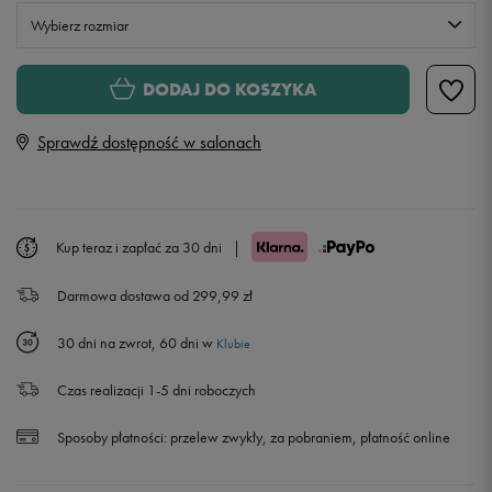
Wybierz rozmiar
XS
DODAJ DO KOSZYKA
Sprawdź dostępność w salonach
S
M
Kup teraz i zapłać za 30 dni
|
L
Darmowa dostawa od 299,99 zł
30 dni na zwrot, 60 dni w
Klubie
Czas realizacji 1-5 dni roboczych
Sposoby płatności:
przelew zwykły, za pobraniem, płatność online