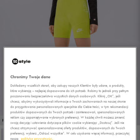
Chronimy Twoje dane
Dokładamy wszelkich starań, aby zakupy naszych Klientów były udane, a produkty,
które wybierają – najlepiej dopasowane do ich potrzeb. Robimy to jednak przy pełnym
poszanowaniu bezpieczeństwa wszystkich danych osobowych. Kliknij „OK”, jeśli
chcesz, abyśmy wykorzystywali informacje o Twoich zachowaniach na naszej stronie
do przygotowania personalizowanych specjalnie dla Ciebie treści, w tym rekomendacji
produktów dopasowanych do Twoich potrzeb i zainteresowań, spersonalizowanych
reklam czy zapamiętywanie wybranych preferencji. W każdej chwili możesz zmienić
1/4
PROMO: DO -30%
swoją decyzję i ustawienia dotyczące plików cookie wybierając „Dostosuj”. Jeśli nie
chcesz otrzymywać spersonalizowanej oferty produktów, dopasowanych do Twoich
preferencji, wybierz „Odrzuć wszystkie”. W celu uzyskania więcej informacji, przeczytaj
naszą
politykę prywatności.