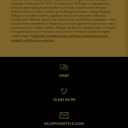
siedzibą w Krakowie (31-871), os. Dywizjonu 303 paw. 1, udostępnione
powyżej dane będą przetwarzane w prawnie uzasadnionym interesie
administratora, za który uważa się marketing produktów i usług własnych.
Podając swój adres mailowy zgadzasz się na otrzymywanie informacji
handlowych. Podanie danych jest dobrowolne, aczkolwiek niezbędne w celu
otrzymywania newslettera. Każdy ma prawo do zgłoszenia sprzeciwu wobec
przetwarzania, a także żądania dostępu do danych, sprostowania, usunięcia
lub ograniczenia przetwarzania oraz prawo wniesienia skargi do organu
nadzorczego.
Pełną treść oświadczenia o ochronie prywatności można
znaleźć w Polityce prywatności.
CHAT
12 681 84 90
SKLEP@50STYLE.COM