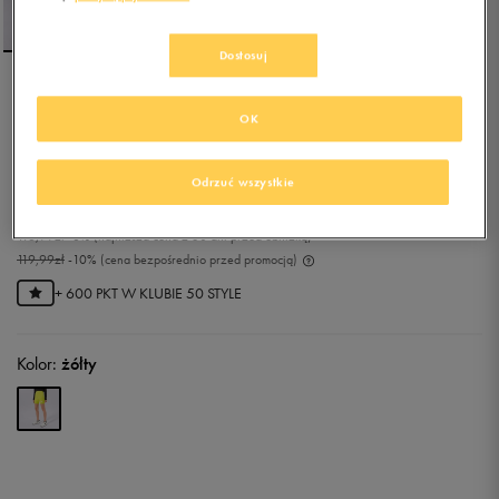
Dostosuj
NIKE LEGGINGS
OK
0.0
(
0
)
Odrzuć wszystkie
107,99
zł
z Vat
116,99
zł
-8%
(najniższa cena z 30 dni przed obniżką)
119,99
zł
-10%
(cena bezpośrednio przed promocją)
+ 600 PKT W
KLUBIE 50 STYLE
Kolor:
żółty