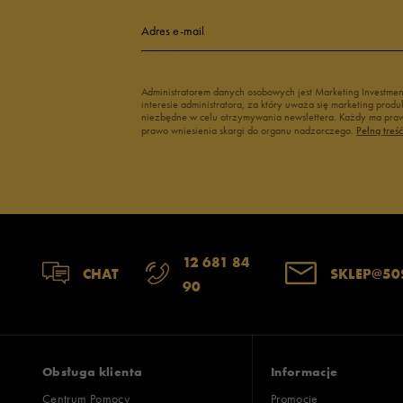
4
Adres e-mail
3
Administratorem danych osobowych jest Marketing Investme
interesie administratora, za który uważa się marketing pro
2
niezbędne w celu otrzymywania newslettera. Każdy ma prawo
prawo wniesienia skargi do organu nadzorczego.
Pełną treś
1
12 681 84
Jak zbieramy opinie?
CHAT
SKLEP@50
90
Opinie k
Obsługa klienta
Informacje
Centrum Pomocy
Promocje