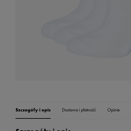
Skechers
Timberland
Umbro
Under Armour
Up8
U.S. Polo ASSN.
Vans
Szczegóły i opis
Dostawa i płatność
Opinie