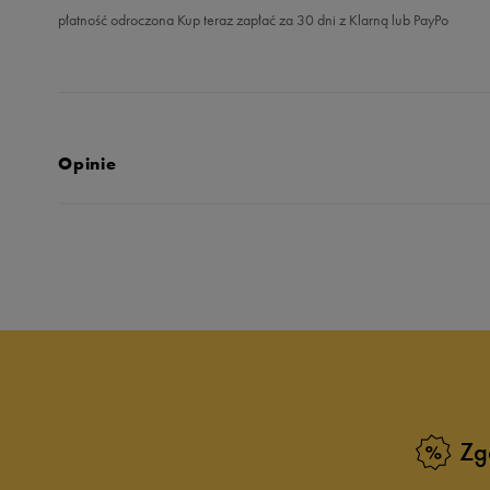
płatność odroczona Kup teraz zapłać za 30 dni z Klarną lub PayPo
Opinie
4.9
opinii klientów
172
z całego okresu
zebranych i zweryfikowanych przez
Zg
5
9