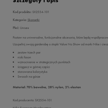
Szczegóły i opis
Kod produktu:
SX2554-101
Kategoria:
Skarpetki
Płeć:
Unisex
Postaw na uniwersalne, funkcjonalne akcesoria, które będą współpraco
Uzupełnij swoją garderobę o stopki Value No Show od marki Nike i ciesz
zestaw trzech par
niski fason
wzmocnienie w strategicznych punktach
ściągacz w górnej części
stonowana kolorystyka
Swoosh na górze
Materiał: 70% bawełna, 28% nylon, 2% elastan
Kod producenta: SX2554-101
Nike European Headquarters