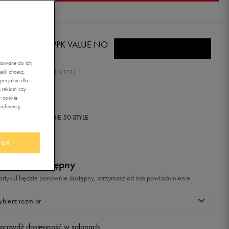
E SKARPETY 3PPK VALUE NO
OW
asowane do ich
4.9
śli chcesz,
(
172
)
ecjalnie dla
,99
zł
z Vat
 reklam czy
w cookie
eferencji,
+ 325 PKT W
KLUBIE 50 STYLE
OK
odukt niedostępny
i artykuł będzie ponownie dostępny, otrzymasz od nas powiadomienie.
bierz rozmiar
prawdź dostępność w salonach
Rozmiary EU
Rozmiary US