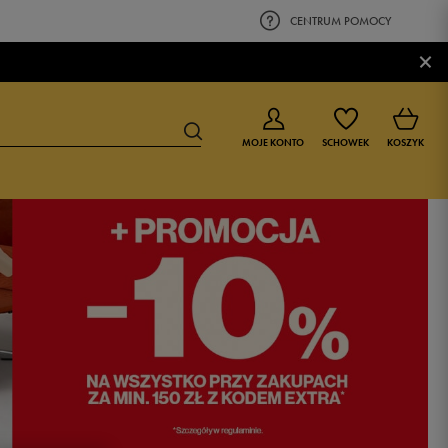
CENTRUM POMOCY
×
MOJE KONTO
SCHOWEK
KOSZYK
BUTY DLA CHŁOPCA
BUTY DLA DZIEWCZYNKI
0-4 lat
0-4 lat
4-8 lat
4-8 lat
9-16 lat
9-16 lat