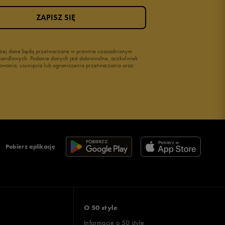
ZAPISZ SIĘ
wyżej dane będą przetwarzane w prawnie uzasadnionym
i handlowych. Podanie danych jest dobrowolne, aczkolwiek
owania, usunięcia lub ograniczenia przetwarzania oraz
Pobierz aplikację
O 50 style
Informacje o 50 style