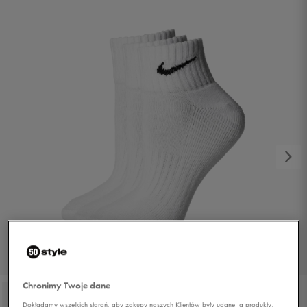
1/2
Chronimy Twoje dane
Dokładamy wszelkich starań, aby zakupy naszych Klientów były udane, a produkty,