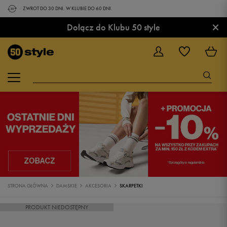
ZWROT DO 30 DNI. W KLUBIE DO 60 DNI.
×
Dołącz do Klubu 50 style
STRONA GŁÓWNA
DAMSKIE
AKCESORIA
SKARPETKI
PRODUKT NIEDOSTĘPNY