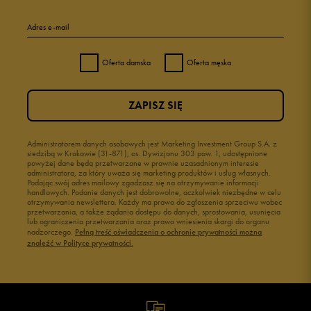
5
96%
Adres e-mail
4
2%
Oferta damska
Oferta męska
3
1%
ZAPISZ SIĘ
2
0%
1
Administratorem danych osobowych jest Marketing Investment Group S.A. z
1%
siedzibą w Krakowie (31-871), os. Dywizjonu 303 paw. 1, udostępnione
powyżej dane będą przetwarzane w prawnie uzasadnionym interesie
administratora, za który uważa się marketing produktów i usług własnych.
Podając swój adres mailowy zgadzasz się na otrzymywanie informacji
handlowych. Podanie danych jest dobrowolne, aczkolwiek niezbędne w celu
otrzymywania newslettera. Każdy ma prawo do zgłoszenia sprzeciwu wobec
przetwarzania, a także żądania dostępu do danych, sprostowania, usunięcia
lub ograniczenia przetwarzania oraz prawo wniesienia skargi do organu
Jak zbieramy opinie?
nadzorczego.
Pełną treść oświadczenia o ochronie prywatności można
znaleźć w Polityce prywatności.
Opinie klientów