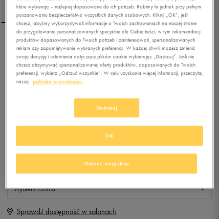
które wybierają – najlepiej dopasowane do ich potrzeb. Robimy to jednak przy pełnym
poszanowaniu bezpieczeństwa wszystkich danych osobowych. Kliknij „OK”, jeśli
chcesz, abyśmy wykorzystywali informacje o Twoich zachowaniach na naszej stronie
do przygotowania personalizowanych specjalnie dla Ciebie treści, w tym rekomendacji
produktów dopasowanych do Twoich potrzeb i zainteresowań, spersonalizowanych
NIKE SKARPETY CUSH QT
reklam czy zapamiętywanie wybranych preferencji. W każdej chwili możesz zmienić
3PR
swoją decyzję i ustawienia dotyczące plików cookie wybierając „Dostosuj”. Jeśli nie
chcesz otrzymywać spersonalizowanej oferty produktów, dopasowanych do Twoich
preferencji, wybierz „Odrzuć wszystkie”. W celu uzyskania więcej informacji, przeczytaj
4.9
(
426
)
naszą
politykę prywatności.
59,99
zł
z Vat
+ 300 PKT W
KLUBIE 50 STYLE
Dostosuj
OK
Produkt niedostępny
Odrzuć wszystkie
Jeśli artykuł będzie ponownie dostępny, otrzymasz od nas powiadomienie.
Wybierz rozmiar
Sprawdź dostępność w salonach
Rozmiary EU
Rozmiary US