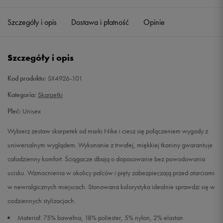
34-38
Powiadom o dostępności
Szczegóły i opis
Dostawa i płatność
Opinie
38-42
Powiadom o dostępności
Szczegóły i opis
42-46
Powiadom o dostępności
Kod produktu:
SX4926-101
46-50
Powiadom o dostępności
Kategoria:
Skarpetki
Płeć:
Unisex
Wybierz zestaw skarpetek od marki Nike i ciesz się połączeniem wygody z
uniwersalnym wyglądem. Wykonanie z trwałej, miękkiej tkaniny gwarantuje
całodzienny komfort. Ściągacze dbają o dopasowanie bez powodowania
ucisku. Wzmocnienia w okolicy palców i pięty zabezpieczają przed otarciami
w newralgicznych miejscach. Stonowana kolorystyka idealnie sprawdzi się w
codziennych stylizacjach.
Materiał: 75% bawełna, 18% poliester, 5% nylon, 2% elastan