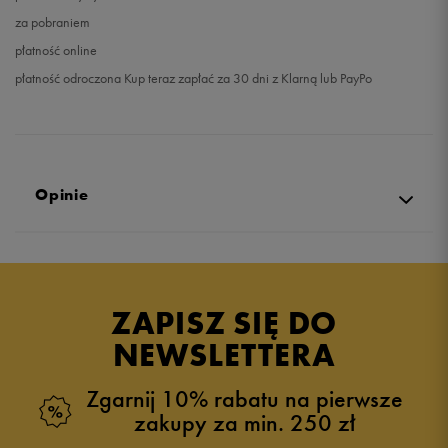
za pobraniem
płatność online
płatność odroczona Kup teraz zapłać za 30 dni z Klarną lub PayPo
Opinie
4.9
opinii klientów
426
z całego okresu
ZAPISZ SIĘ DO
zebranych i zweryfikowanych przez
NEWSLETTERA
Zgarnij 10% rabatu na pierwsze
zakupy za min. 250 zł