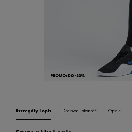
Skechers
Timberland
Umbro
Under Armour
Up8
U.S. Polo ASSN.
Vans
PROMO: DO -30%
Szczegóły i opis
Dostawa i płatność
Opinie