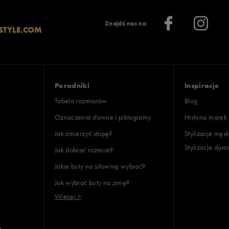
 71
Znajdź nas na
STYLE.COM
oki
 70
ony
Poradniki
Inspiracje
Tabela rozmiarów
Blog
Oznaczenia słowne i piktogramy
Historia marek
Jak zmierzyć stopę?
Stylizacje męsk
Stylizacje dam
Jak dobrać rozmiar?
lientów
Jakie buty na siłownię wybrać?
Jak wybrać buty na zimę?
Wyczyść
Szukaj
Więcej >
e