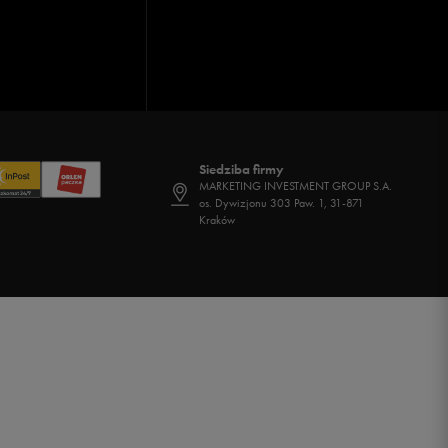
Siedziba firmy
MARKETING INVESTMENT GROUP S.A.
os. Dywizjonu 303 Paw. 1, 31-871
Kraków