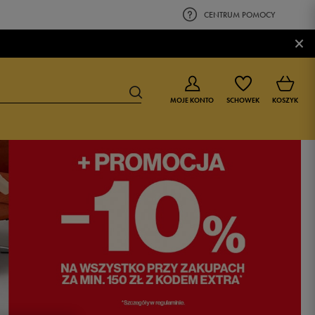
CENTRUM POMOCY
×
MOJE KONTO
SCHOWEK
KOSZYK
BUTY DLA CHŁOPCA
BUTY DLA DZIEWCZYNKI
0-4 lat
0-4 lat
4-8 lat
4-8 lat
9-16 lat
9-16 lat