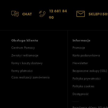
Szerokość
Liczba głosów:
12 681 84
CHAT
SKLEP@50
90
wąski
standardowy
szer
Zgodność z rozmiarem
Liczba głosów:
zaniżony
zgodny
zawyż
Obsługa klienta
Informacje
Centrum Pomocy
Promocje
Zwroty i reklamacje
Karta podarunkowa
Jak zbieramy opinie?
Formy i koszty dostawy
Newsletter
Formy płatności
Bezpieczne zakupy (SSL)
Opinie k
Czas realizacji zamówienia
Polityka prywatności
Polityka cookies
Dostępność
Regulamin sklepu 50 styl