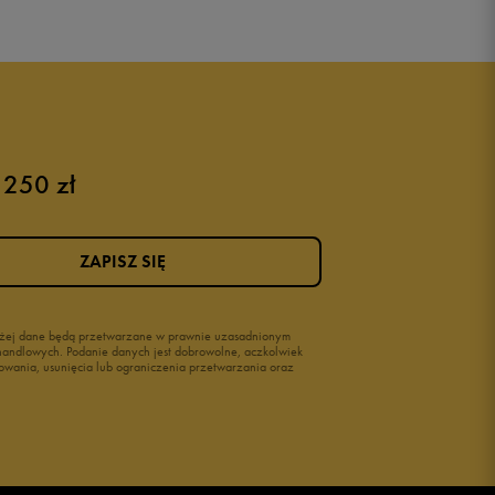
 250 zł
ZAPISZ SIĘ
wyżej dane będą przetwarzane w prawnie uzasadnionym
i handlowych. Podanie danych jest dobrowolne, aczkolwiek
owania, usunięcia lub ograniczenia przetwarzania oraz