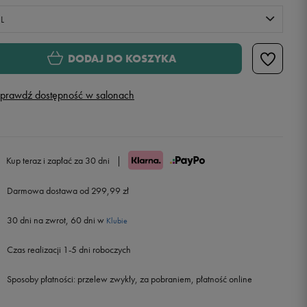
L
XS
Powiadom o dostępności
DODAJ DO KOSZYKA
S
Powiadom o dostępności
prawdź dostępność w salonach
M
Powiadom o dostępności
L
Powiadom o dostępności
Kup teraz i zapłać za 30 dni
|
Darmowa dostawa od 299,99 zł
XL
Powiadom o dostępności
30 dni na zwrot, 60 dni w
Klubie
XXL
Czas realizacji 1-5 dni roboczych
XXXL
Powiadom o dostępności
Sposoby płatności:
przelew zwykły, za pobraniem, płatność online
XXXXL
Powiadom o dostępności