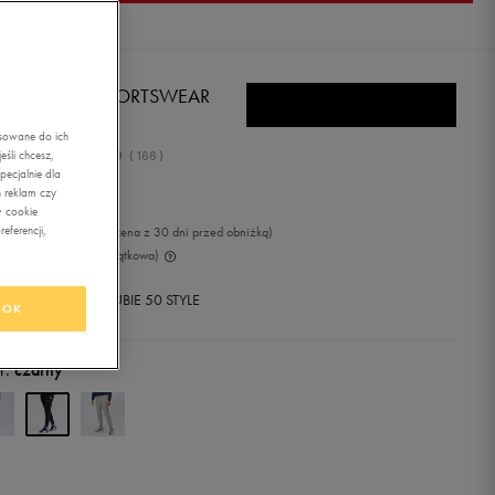
KE SPODNIE SPORTSWEAR
B FLEECE
asowane do ich
5.0
śli chcesz,
(
166
)
ecjalnie dla
9,99
zł
z Vat
 reklam czy
w cookie
eferencji,
99
zł
-12%
(najniższa cena z 30 dni przed obniżką)
99
zł
-25%
(cena początkowa)
+ 1200 PKT W
KLUBIE 50 STYLE
OK
r:
czarny