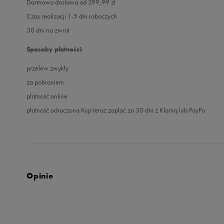
Darmowa dostawa od 299,99 zł
Czas realizacji 1-5 dni roboczych
30 dni na zwrot
Sposoby płatności:
przelew zwykły
za pobraniem
płatność online
płatność odroczona Kup teraz zapłać za 30 dni z Klarną lub PayPo
Opinie
5.0