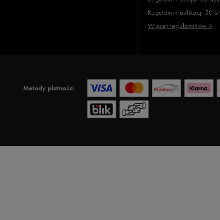
Regulamin aplikacji 50 st
Więcej regulaminów >
Metody płatności