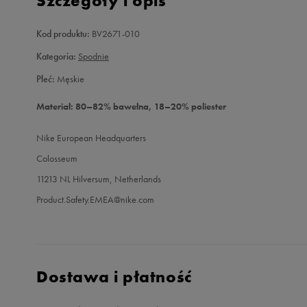
Szczegóły i opis
Kod produktu:
BV2671-010
Kategoria:
Spodnie
Płeć:
Męskie
Materiał: 80–82% bawełna, 18–20% poliester
Nike European Headquarters
Colosseum
11213 NL Hilversum, Netherlands
Product.Safety.EMEA@nike.com
Dostawa i płatność