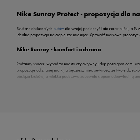
Reebok
Nike
Nike Sunray Protect - propozycja dla n
Sizeer
Oto
Skechers
Puma
Szukasz doskonałych
butów
dla swojej pociechy? Lato coraz bliżej, a Ty
Umbro
Reebok
idealna propozycja na cieplejsze miesiące. Sprawdź markowe propozycj
Vans
Sizeer
Nike Sunray - komfort i ochrona
Skechers
Timberland
Rodzinny spacer, wypad za miasto czy aktywny urlop poza granicami kr
Umbro
propozycje od znanej marki, a będziesz mieć pewność, że twoje dziecko
Under Armour
obciąża kroków, a miękka podeszwa zapewnia stopom odpowiednią amor
Up8
U.S. Polo ASSN.
Dziecięcy design na szóstkę
Sandały Nike Sunray to nie tylko gwarancja odpowiedniego wsparcia i ochrony w t
Vans
przypadnie do gustu młodszym fanom modnych zestawów. Błękit i pomarańcz, a moż