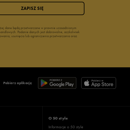
ZAPISZ SIĘ
wyżej dane będą przetwarzane w prawnie uzasadnionym
i handlowych. Podanie danych jest dobrowolne, aczkolwiek
owania, usunięcia lub ograniczenia przetwarzania oraz
Pobierz aplikację
O 50 style
Informacje o 50 style