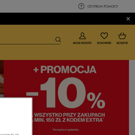
CENTRUM POMOCY
×
MOJE KONTO
SCHOWEK
KOSZYK
BUTY DLA CHŁOPCA
BUTY DLA DZIEWCZYNKI
0-4 lat
0-4 lat
4-8 lat
4-8 lat
9-16 lat
9-16 lat
asowane do ich