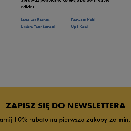
Sprawdź popularne kolekcje butów lifestyle
adidas:
Lotto Las Rochas
Feewear Kabi
Umbro Tour Sandal
Up8 Kabi
ZAPISZ SIĘ DO NEWSLETTERA
arnij 10% rabatu na pierwsze zakupy za min.