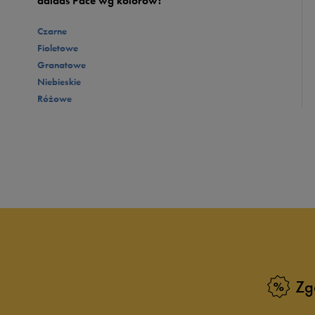
adidas Pace wg kolorów:
Czarne
Fioletowe
Granatowe
Niebieskie
Różowe
Zg