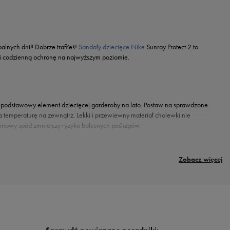
alnych dni? Dobrze trafiłeś!
Sandały dziecięce Nike
Sunray Protect 2 to
wi codzienną ochronę na najwyższym poziomie.
o podstawowy element dziecięcej garderoby na lato. Postaw na sprawdzone
 temperaturę na zewnątrz. Lekki i przewiewny materiał cholewki nie
mowy spód zmniejszy ryzyko bolesnych poślizgów.
Zobacz więcej
lko o wygodę, ale także o wygląd swoich modeli. Wesoła kolorystyka z pewnością