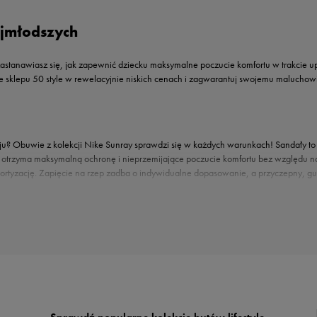
ajmłodszych
 zastanawiasz się, jak zapewnić dziecku maksymalne poczucie komfortu w trakcie up
e sklepu 50 style w rewelacyjnie niskich cenach i zagwarantuj swojemu malucho
aju? Obuwie z kolekcji Nike Sunray sprawdzi się w każdych warunkach! Sandały t
 otrzyma maksymalną ochronę i nieprzemijające poczucie komfortu bez względu na
tyzację. Zapięcie na rzep zadba o indywidualne dopasowanie, a przyczepny, gu
rakcie letnich wojaży. Jednak projektanci amerykańskiej
marki Nike
zadbali nie ty
e dziewczęcy róż? W sklepie 50 style każda pociecha znajdzie coś dla siebie!