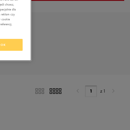
śli chcesz,
ecjalnie dla
 reklam czy
w cookie
eferencji,
OK
z
1