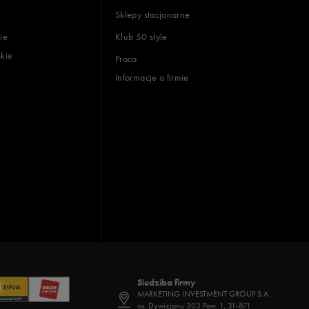
Sklepy stacjonarne
ie
Klub 50 style
skie
Praca
Informacje o firmie
Siedziba firmy
MARKETING INVESTMENT GROUP S.A.
os. Dywizjonu 303 Paw. 1, 31-871