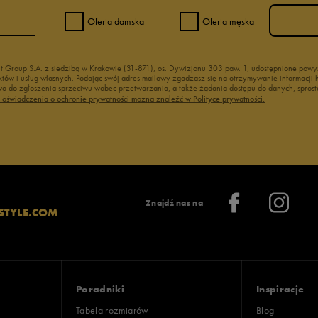
Oferta damska
Oferta męska
nt Group S.A. z siedzibą w Krakowie (31-871), os. Dywizjonu 303 paw. 1, udostępnione po
duktów i usług własnych. Podając swój adres mailowy zgadzasz się na otrzymywanie informacj
 do zgłoszenia sprzeciwu wobec przetwarzania, a także żądania dostępu do danych, sprost
ć oświadczenia o ochronie prywatności można znaleźć w Polityce prywatności.
Znajdź nas na
STYLE.COM
Poradniki
Inspiracje
Tabela rozmiarów
Blog