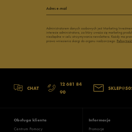
Adres e-mail
Administratorem danych osobowych jest Marketing Investme
interesie administratora, za który uważa się marketing pro
niezbędne w celu otrzymywania newslettera. Każdy ma prawo
prawo wniesienia skargi do organu nadzorczego.
Pełną treś
12 681 84
CHAT
SKLEP@50
90
Obsługa klienta
Informacje
Centrum Pomocy
Promocje