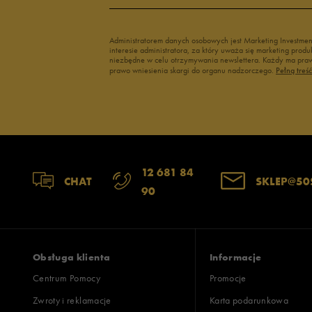
3
Administratorem danych osobowych jest Marketing Investme
interesie administratora, za który uważa się marketing pro
2
niezbędne w celu otrzymywania newslettera. Każdy ma prawo
prawo wniesienia skargi do organu nadzorczego.
Pełną treś
1
Szerokość
Liczba głosów
12 681 84
CHAT
SKLEP@50
90
wąski
standardowy
szer
Zgodność z rozmiarem
Liczba głosów
zaniżony
zgodny
zawyż
Obsługa klienta
Informacje
Centrum Pomocy
Promocje
Zwroty i reklamacje
Karta podarunkowa
Jak zbieramy opinie?