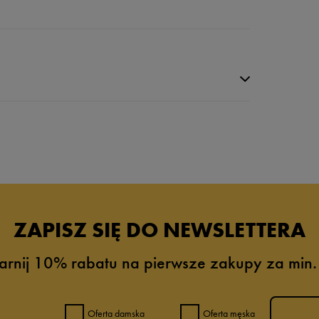
ZAPISZ SIĘ DO NEWSLETTERA
arnij 10% rabatu na pierwsze zakupy za min.
6%
0%
Oferta damska
Oferta męska