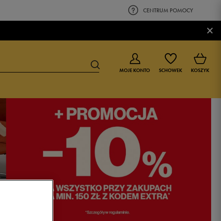
CENTRUM POMOCY
×
MOJE KONTO
SCHOWEK
KOSZYK
BUTY DLA CHŁOPCA
BUTY DLA DZIEWCZYNKI
0-4 lat
0-4 lat
4-8 lat
4-8 lat
9-16 lat
9-16 lat