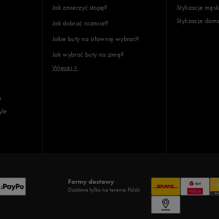
Jak zmierzyć stopę?
Stylizacje męsk
Stylizacje dam
Jak dobrać rozmiar?
lientów
Jakie buty na siłownię wybrać?
Jak wybrać buty na zimę?
Wyczyść
Szukaj
Więcej >
e
yle
Formy dostawy
Dostawa tylko na terenie Polski