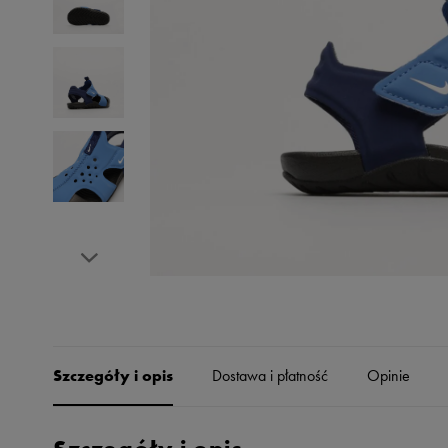
Skechers
Timberland
Umbro
Under Armour
Up8
U.S. Polo ASSN.
Vans
Szczegóły i opis
Dostawa i płatność
Opinie