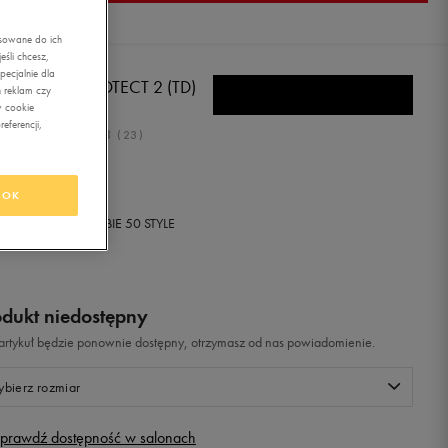
asowane do ich
śli chcesz,
ecjalnie dla
E SUNRAY PROTECT 2 (TD)
 reklam czy
w cookie
eferencji,
4.8
(
23
)
,99
zł
z Vat
OK
+ 500 PKT W
KLUBIE 50 STYLE
odukt niedostępny
i artykuł będzie ponownie dostępny, otrzymasz od nas powiadomienie.
bierz rozmiar
prawdź dostępność w salonach
Rozmiary EU
Rozmiary US