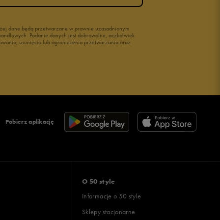
wyżej dane będą przetwarzane w prawnie uzasadnionym
i handlowych. Podanie danych jest dobrowolne, aczkolwiek
owania, usunięcia lub ograniczenia przetwarzania oraz
Pobierz aplikację
O 50 style
Informacje o 50 style
Sklepy stacjonarne