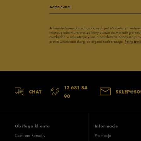
Adres e-mail
Administratorem danych osobowych jest Marketing Investme
interesie administratora, za który uważa się marketing pro
niezbędne w celu otrzymywania newslettera. Każdy ma prawo
prawo wniesienia skargi do organu nadzorczego.
Pełną treś
12 681 84
CHAT
SKLEP@50
90
Obsługa klienta
Informacje
Centrum Pomocy
Promocje