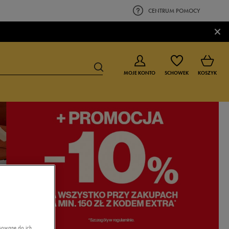
CENTRUM POMOCY
×
MOJE KONTO
SCHOWEK
KOSZYK
BUTY DLA CHŁOPCA
BUTY DLA DZIEWCZYNKI
0-4 lat
0-4 lat
4-8 lat
4-8 lat
9-16 lat
9-16 lat
asowane do ich