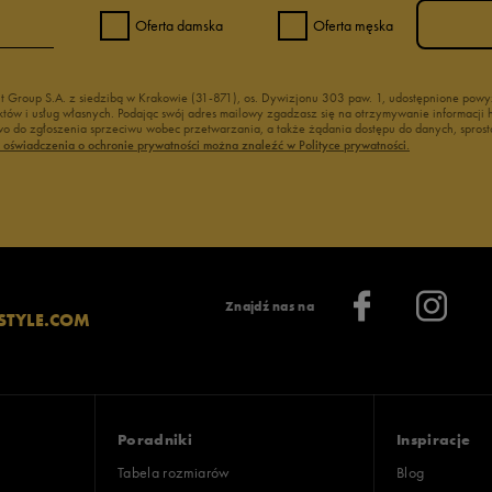
Oferta damska
Oferta męska
nt Group S.A. z siedzibą w Krakowie (31-871), os. Dywizjonu 303 paw. 1, udostępnione po
duktów i usług własnych. Podając swój adres mailowy zgadzasz się na otrzymywanie informacj
 do zgłoszenia sprzeciwu wobec przetwarzania, a także żądania dostępu do danych, sprost
ć oświadczenia o ochronie prywatności można znaleźć w Polityce prywatności.
Znajdź nas na
STYLE.COM
Poradniki
Inspiracje
Tabela rozmiarów
Blog