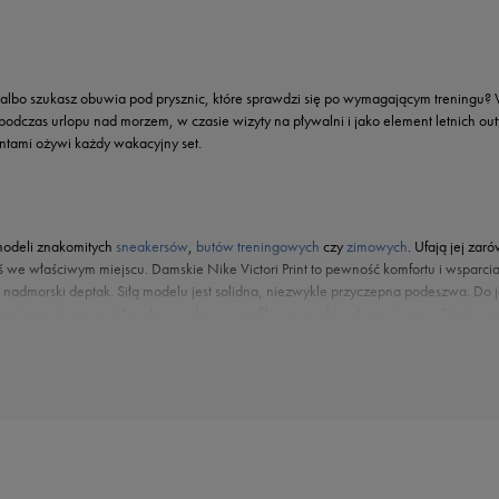
bo szukasz obuwia pod prysznic, które sprawdzi się po wymagającym treningu? W t
czas urlopu nad morzem, w czasie wizyty na pływalni i jako element letnich outfit
intami ożywi każdy wakacyjny set.
modeli znakomitych
sneakersów
,
butów treningowych
czy
zimowych
. Ufają jej zar
steś we właściwym miejscu. Damskie Nike Victori Print to pewność komfortu i wspar
 nadmorski deptak. Siłą modelu jest solidna, niezwykle przyczepna podeszwa. Do j
zna strona została odpowiednio wyprofilowana, aby odciążyć stopę. Strategicznie
 z przyjaznego dla skóry, szybkoschnącego materiału syntetycznego. Doskonałe wy
nia. Kolekcja Nike Victori Print udowadnia, że
klapki na basen
i plażę również mo
 z pań znajdzie projekt dla siebie, czeka bowiem wachlarz możliwości. Dzięki Nike V
b tą ozdobioną tygrysimi pasami. A może print z tropikalnymi roślinami i dżungl
telowym efektem ombre. Możliwości jest wiele, a wszystkie doskonałe. Klapki Nike V
wietnym fitlookiem lub dopracowanym wakacyjnym setem. Twoja para czeka na Ciebie 