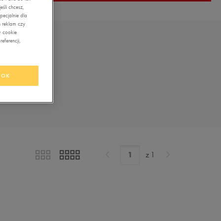
śli chcesz,
ecjalnie dla
 reklam czy
w cookie
eferencji,
OK
z
1