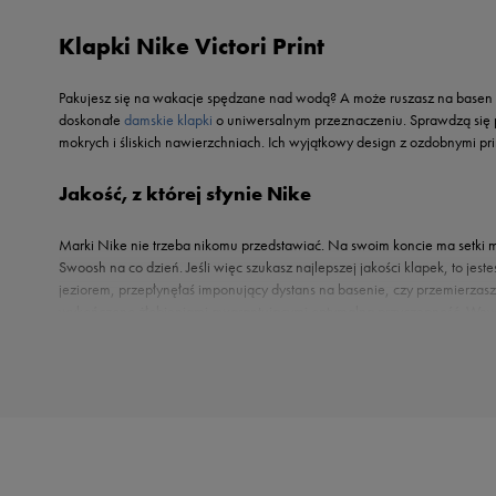
Reebok
Oto
Klapki Nike Victori Print
Sizeer
Puma
Skechers
Reebok
Pakujesz się na wakacje spędzane nad wodą? A może ruszasz na basen al
Umbro
Sizeer
doskonałe
damskie klapki
o uniwersalnym przeznaczeniu. Sprawdzą się pod
Vans
mokrych i śliskich nawierzchniach. Ich wyjątkowy design z ozdobnymi pr
Skechers
Timberland
Jakość, z której słynie Nike
Umbro
Under Armour
Marki Nike nie trzeba nikomu przedstawiać. Na swoim koncie ma setki 
Swoosh na co dzień. Jeśli więc szukasz najlepszej jakości klapek, to je
Up8
jeziorem, przepłynęłaś imponujący dystans na basenie, czy przemierzasz
U.S. Polo ASSN.
wykończono żłobieniami gwarantującymi optymalną przyczepność. Wewnętr
Vans
cały czas jest na swoim miejscu. Szeroki pasek okalający stopę powstał
Cię damskie klapki Nike Victori Print.
Nike Victori Print – klapki, które mają styl
Myślisz klapki, widzisz nieciekawe, nudne propozycje? To już nieaktualne skojarze
klapek, oferując modele o efektownych, przyciągających spojrzenia deseniach. Każda
zwierzęce motywy, na pewno przypadną Ci do gustu warianty z wężową cholewką lu
Print w czarno-białą kratkę. Z kolei fanki subtelnych tonów pokochaną model z pas
detal. Znajdź wariant, który najlepiej do Ciebie pasuje — ciesz się komfortem i ś