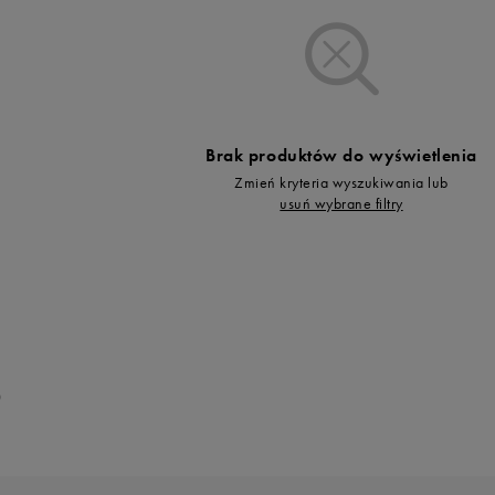
Vans
Timberland
Umbro
Under Armour
Up8
Brak produktów do wyświetlenia
U.S. Polo ASSN.
Zmień kryteria wyszukiwania lub
Vans
usuń wybrane filtry
0