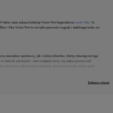
akim razie zobacz kolekcję Victori Print legendarnej
marki Nike
. To
ów. Nike Victori Print to nie tylko pewność wygody i stabilnego kroku na
ówno zawodowi sportowcy, jak i miliony klientów, którzy stawiają na logo
cia w różnych sytuacjach – bez względu na to, czy odpoczywasz nad
ej wykonania wykorzystano sprężystą, elastyczną piankę, której spód
 rozmieszczone rowki sprawiają, że noga nie ślizga się w bucie, który
konanie i pewność najwyższej jakości to jednak nie wszystko, czym zachwycą
Zobacz więcej
gą urzekać designem. Firma ze Swooshem postanowiła odczarować wizerunek
ictori Print wyróżnisz się w tłumie i podkreślisz swój styl. Jeśli kochasz
ą? Dla miłośniczek klasyki w nowoczesnym wydaniu brand proponuje klapki Victori
ictori Print zwieńcza kultowe logo, które podkreśla dbałość o najdrobniejszy
w sklepie online i salonach stacjonarnych 50 style.