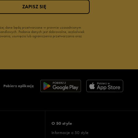
ZAPISZ SIĘ
wyżej dane będą przetwarzane w prawnie uzasadnionym
i handlowych. Podanie danych jest dobrowolne, aczkolwiek
owania, usunięcia lub ograniczenia przetwarzania oraz
Pobierz aplikację
O 50 style
Informacje o 50 style