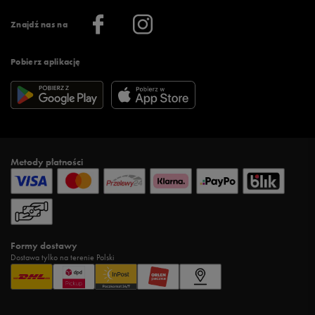
Informacje o firmie
Więcej regulaminów >
Znajdź nas na
Pobierz aplikację
Metody płatności
Formy dostawy
Dostawa tylko na terenie Polski