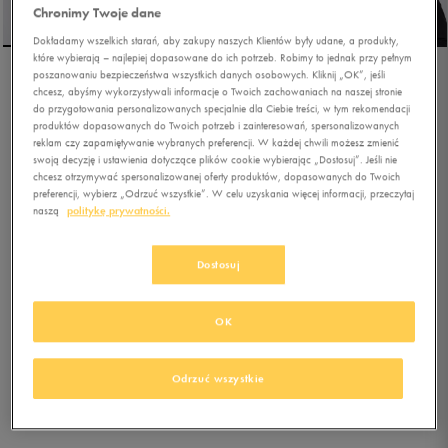
Chronimy Twoje dane
Dokładamy wszelkich starań, aby zakupy naszych Klientów były udane, a produkty,
które wybierają – najlepiej dopasowane do ich potrzeb. Robimy to jednak przy pełnym
poszanowaniu bezpieczeństwa wszystkich danych osobowych. Kliknij „OK”, jeśli
PUMA BLUZA ROZPINANA
chcesz, abyśmy wykorzystywali informacje o Twoich zachowaniach na naszej stronie
do przygotowania personalizowanych specjalnie dla Ciebie treści, w tym rekomendacji
Z KAPTUREM ESS
produktów dopasowanych do Twoich potrzeb i zainteresowań, spersonalizowanych
reklam czy zapamiętywanie wybranych preferencji. W każdej chwili możesz zmienić
0.0
(
0
)
swoją decyzję i ustawienia dotyczące plików cookie wybierając „Dostosuj”. Jeśli nie
chcesz otrzymywać spersonalizowanej oferty produktów, dopasowanych do Twoich
197,99
zł
z Vat
preferencji, wybierz „Odrzuć wszystkie”. W celu uzyskania więcej informacji, przeczytaj
naszą
politykę prywatności.
219,99
zł
-10%
(najniższa cena od momentu wprowadzenia produktu)
219,99
zł
-10%
(cena bezpośrednio przed promocją)
+ 1100 PKT W
KLUBIE 50 STYLE
Dostosuj
OK
Kolor:
czarny
Odrzuć wszystkie