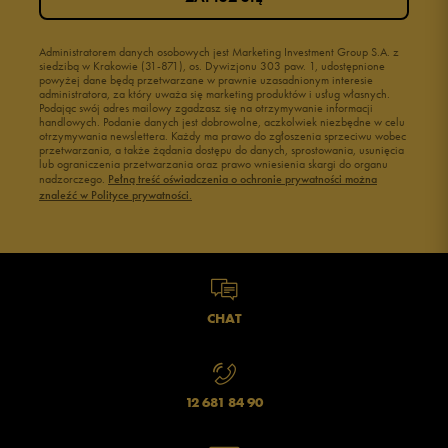
Administratorem danych osobowych jest Marketing Investment Group S.A. z
siedzibą w Krakowie (31-871), os. Dywizjonu 303 paw. 1, udostępnione
powyżej dane będą przetwarzane w prawnie uzasadnionym interesie
administratora, za który uważa się marketing produktów i usług własnych.
Podając swój adres mailowy zgadzasz się na otrzymywanie informacji
handlowych. Podanie danych jest dobrowolne, aczkolwiek niezbędne w celu
otrzymywania newslettera. Każdy ma prawo do zgłoszenia sprzeciwu wobec
przetwarzania, a także żądania dostępu do danych, sprostowania, usunięcia
lub ograniczenia przetwarzania oraz prawo wniesienia skargi do organu
nadzorczego.
Pełną treść oświadczenia o ochronie prywatności można
znaleźć w Polityce prywatności.
CHAT
12 681 84 90