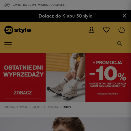
ZWROT DO 30 DNI. W KLUBIE DO 60 DNI.
×
Dołącz do Klubu 50 style
STRONA GŁÓWNA
MĘSKIE
UBRANIA
BLUZY