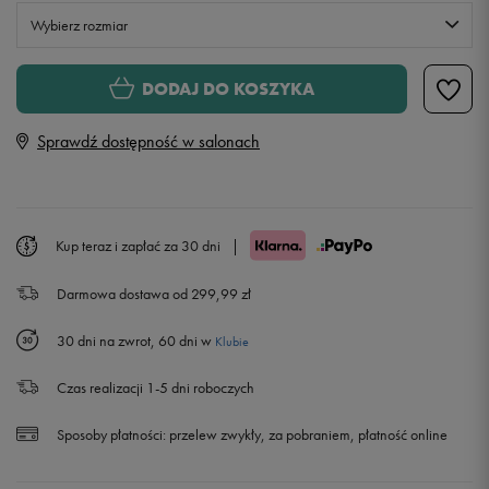
Wybierz rozmiar
S
DODAJ DO KOSZYKA
Sprawdź dostępność w salonach
M
L
Kup teraz i zapłać za 30 dni
|
XL
Darmowa dostawa od 299,99 zł
XXL
Powiadom o dostępności
30 dni na zwrot, 60 dni w
Klubie
Czas realizacji 1-5 dni roboczych
Sposoby płatności:
przelew zwykły, za pobraniem, płatność online