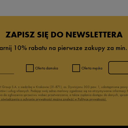
ZAPISZ SIĘ DO NEWSLETTERA
arnij 10% rabatu na pierwsze zakupy za min.
Oferta damska
Oferta męska
nt Group S.A. z siedzibą w Krakowie (31-871), os. Dywizjonu 303 paw. 1, udostępnione po
duktów i usług własnych. Podając swój adres mailowy zgadzasz się na otrzymywanie informacj
 do zgłoszenia sprzeciwu wobec przetwarzania, a także żądania dostępu do danych, sprost
ć oświadczenia o ochronie prywatności można znaleźć w Polityce prywatności.