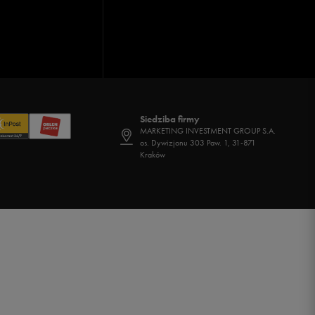
Siedziba firmy
MARKETING INVESTMENT GROUP S.A.
os. Dywizjonu 303 Paw. 1, 31-871
Kraków