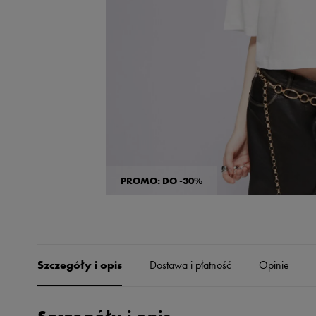
Skechers
Timberland
Umbro
Under Armour
Up8
U.S. Polo ASSN.
Vans
PROMO: DO -30%
Szczegóły i opis
Dostawa i płatność
Opinie