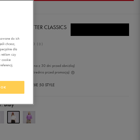
A T-SHIRT BETTER CLASSICS
ERSIZED
asowane do ich
0.0
śli chcesz,
(
0
)
ecjalnie dla
,99
zł
z Vat
 reklam czy
w cookie
eferencji,
9
zł
-12%
(najniższa cena z 30 dni przed obniżką)
9
zł
-25%
(cena bezpośrednio przed promocją)
+ 500 PKT W
KLUBIE 50 STYLE
OK
r:
biały