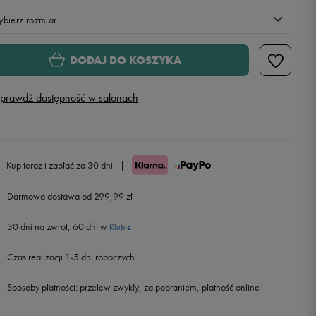
bierz rozmiar
XS
Powiadom o dostępności
DODAJ DO KOSZYKA
S
Powiadom o dostępności
prawdź dostępność w salonach
M
L
Kup teraz i zapłać za 30 dni
|
Darmowa dostawa od 299,99 zł
30 dni na zwrot, 60 dni w
Klubie
Czas realizacji 1-5 dni roboczych
Sposoby płatności:
przelew zwykły, za pobraniem, płatność online