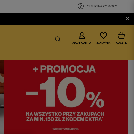
CENTRUM POMOCY
×
MOJE KONTO
SCHOWEK
KOSZYK
BUTY DLA CHŁOPCA
BUTY DLA DZIEWCZYNKI
0-4 lat
0-4 lat
4-8 lat
4-8 lat
9-16 lat
9-16 lat