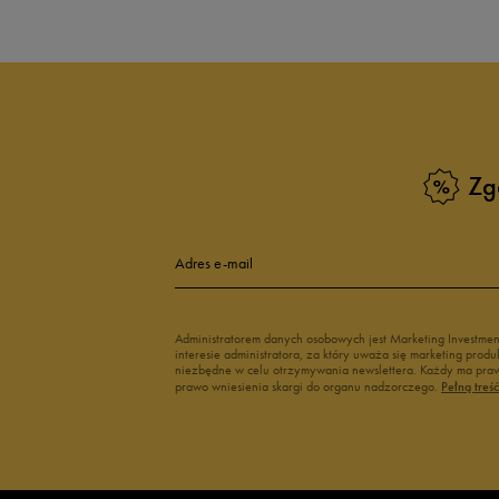
Zg
Adres e-mail
Administratorem danych osobowych jest Marketing Investme
interesie administratora, za który uważa się marketing pro
niezbędne w celu otrzymywania newslettera. Każdy ma prawo
prawo wniesienia skargi do organu nadzorczego.
Pełną treś