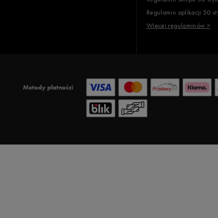
Regulamin aplikacji 50 st
Więcej regulaminów >
Metody płatności