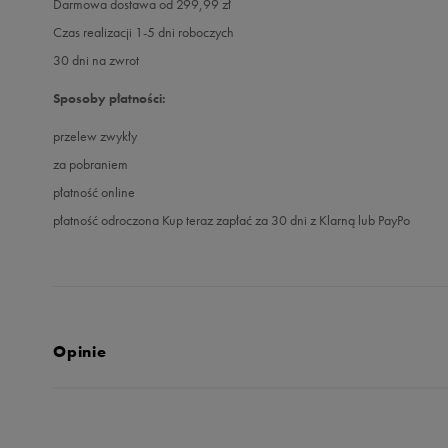
Darmowa dostawa od 299,99 zł
Czas realizacji 1-5 dni roboczych
30 dni na zwrot
Sposoby płatności:
przelew zwykły
za pobraniem
płatność online
płatność odroczona Kup teraz zapłać za 30 dni z Klarną lub PayPo
Opinie
Produkt nie posia