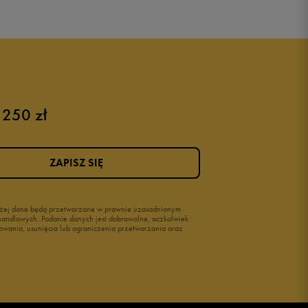
 250 zł
ZAPISZ SIĘ
wyżej dane będą przetwarzane w prawnie uzasadnionym
i handlowych. Podanie danych jest dobrowolne, aczkolwiek
owania, usunięcia lub ograniczenia przetwarzania oraz