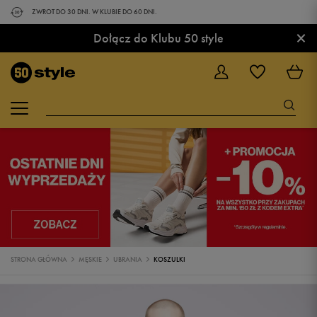
ZWROT DO 30 DNI. W KLUBIE DO 60 DNI.
×
Dołącz do Klubu 50 style
STRONA GŁÓWNA
MĘSKIE
UBRANIA
KOSZULKI