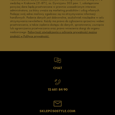
siedzibą w Krakowie (31-871), os. Dywizjonu 303 paw. 1, udostępnione
powyżej dane będą przetwarzane w prawnie uzasadnionym interesie
administratora, za który uważa się marketing produktów i usług własnych.
Podając swój adres mailowy zgadzasz się na otrzymywanie informacji
handlowych. Podanie danych jest dobrowolne, aczkolwiek niezbędne w celu
otrzymywania newslettera. Każdy ma prawo do zgłoszenia sprzeciwu wobec
przetwarzania, a także żądania dostępu do danych, sprostowania, usunięcia
lub ograniczenia przetwarzania oraz prawo wniesienia skargi do organu
nadzorczego.
Pełną treść oświadczenia o ochronie prywatności można
znaleźć w Polityce prywatności.
CHAT
12 681 84 90
SKLEP@50STYLE.COM