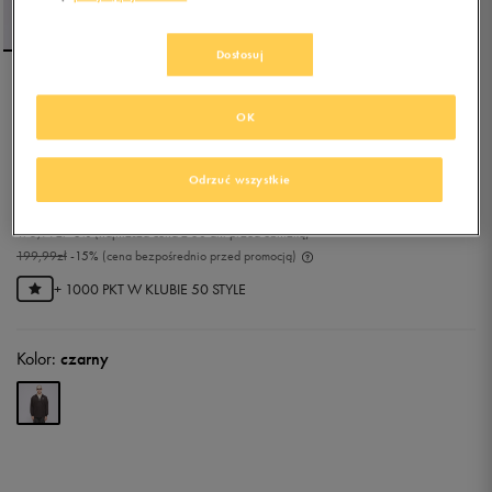
Dostosuj
PUMA T-SHIRT BETTER
OK
CLASSICS POLO CREW TR
0.0
(
0
)
Odrzuć wszystkie
169,99
zł
z Vat
175,99
zł
-3%
(najniższa cena z 30 dni przed obniżką)
199,99
zł
-15%
(cena bezpośrednio przed promocją)
+ 1000 PKT W
KLUBIE 50 STYLE
Kolor:
czarny