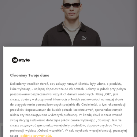
Chronimy Twoje dane
Dokładamy wszelkich starań, aby zakupy naszych Klientów były udane, a produkty,
które wybierają – najlepiej dopasowane do ich potrzeb. Robimy to jednak przy pełnym
poszanowaniu bezpieczeństwa wszystkich danych osobowych. Kliknij „OK”, jeśli
chcesz, abyśmy wykorzystywali informacje o Twoich zachowaniach na naszej stronie
do przygotowania personalizowanych specjalnie dla Ciebie treści, w tym rekomendacji
produktów dopasowanych do Twoich potrzeb i zainteresowań, spersonalizowanych
reklam czy zapamiętywanie wybranych preferencji. W każdej chwili możesz zmienić
1/4
swoją decyzję i ustawienia dotyczące plików cookie wybierając „Dostosuj”. Jeśli nie
chcesz otrzymywać spersonalizowanej oferty produktów, dopasowanych do Twoich
preferencji, wybierz „Odrzuć wszystkie”. W celu uzyskania więcej informacji, przeczytaj
naszą
politykę prywatności.