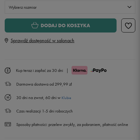
Wybierz rozmiar
S
DODAJ DO KOSZYKA
Sprawdź dostępność w salonach
M
L
Kup teraz i zapłać za 30 dni
|
XL
Darmowa dostawa od 299,99 zł
30 dni na zwrot, 60 dni w
Klubie
Czas realizacji 1-5 dni roboczych
Sposoby płatności:
przelew zwykły, za pobraniem, płatność online