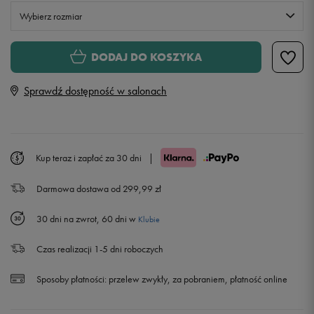
Wybierz rozmiar
XS
DODAJ DO KOSZYKA
Sprawdź dostępność w salonach
S
M
Powiadom o dostępności
Kup teraz i zapłać za 30 dni
|
L
Powiadom o dostępności
Darmowa dostawa od 299,99 zł
XL
Powiadom o dostępności
30 dni na zwrot, 60 dni w
Klubie
Czas realizacji 1-5 dni roboczych
Sposoby płatności:
przelew zwykły, za pobraniem, płatność online