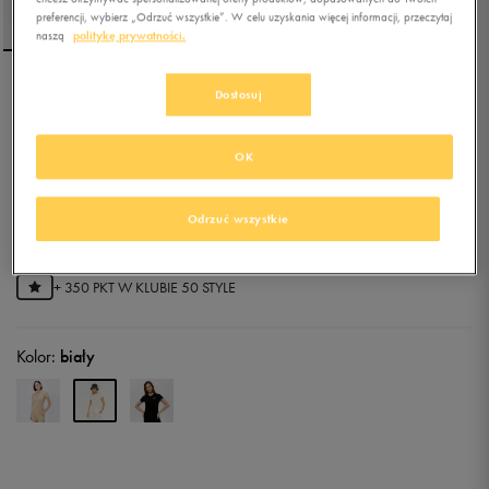
preferencji, wybierz „Odrzuć wszystkie”. W celu uzyskania więcej informacji, przeczytaj
naszą
politykę prywatności.
Dostosuj
PUMA T-SHIRT ESS+
EMBROIDERY
OK
5.0
(
43
)
62,99
zł
z Vat
Odrzuć wszystkie
71,99
zł
-13%
(najniższa cena od momentu wprowadzenia produktu)
69,99
zł
-10%
(cena bezpośrednio przed promocją)
+ 350 PKT W
KLUBIE 50 STYLE
Kolor:
biały