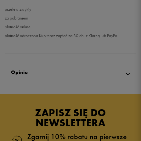
przelew zwykły
za pobraniem
płatność online
płatność odroczona Kup teraz zapłać za 30 dni z Klarną lub PayPo
Opinie
5.0
opinii klientów
43
z całego okresu
ZAPISZ SIĘ DO
zebranych i zweryfikowanych przez
NEWSLETTERA
Zgarnij 10% rabatu na pierwsze