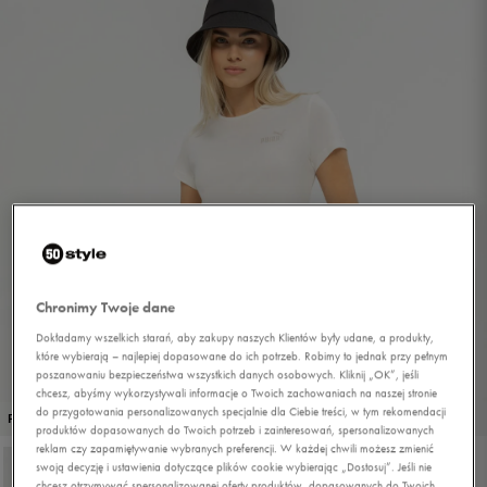
Chronimy Twoje dane
Dokładamy wszelkich starań, aby zakupy naszych Klientów były udane, a produkty,
które wybierają – najlepiej dopasowane do ich potrzeb. Robimy to jednak przy pełnym
poszanowaniu bezpieczeństwa wszystkich danych osobowych. Kliknij „OK”, jeśli
chcesz, abyśmy wykorzystywali informacje o Twoich zachowaniach na naszej stronie
do przygotowania personalizowanych specjalnie dla Ciebie treści, w tym rekomendacji
1/4
PROMO: DO -30%
produktów dopasowanych do Twoich potrzeb i zainteresowań, spersonalizowanych
reklam czy zapamiętywanie wybranych preferencji. W każdej chwili możesz zmienić
swoją decyzję i ustawienia dotyczące plików cookie wybierając „Dostosuj”. Jeśli nie
chcesz otrzymywać spersonalizowanej oferty produktów, dopasowanych do Twoich