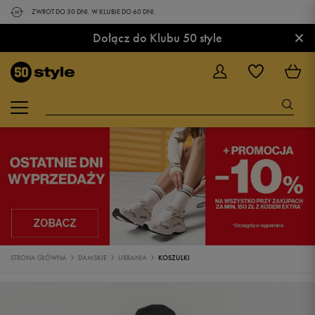
ZWROT DO 30 DNI. W KLUBIE DO 60 DNI.
×
Dołącz do Klubu 50 style
STRONA GŁÓWNA
DAMSKIE
UBRANIA
KOSZULKI