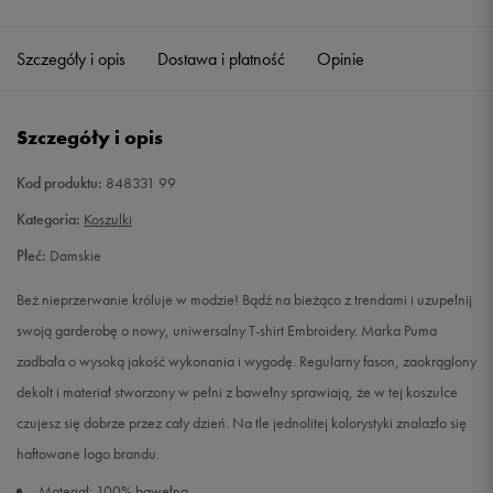
Szczegóły i opis
Dostawa i płatność
Opinie
Szczegóły i opis
Kod produktu:
848331 99
Kategoria:
Koszulki
Płeć:
Damskie
Beż nieprzerwanie króluje w modzie! Bądź na bieżąco z trendami i uzupełnij
swoją garderobę o nowy, uniwersalny T-shirt Embroidery. Marka Puma
zadbała o wysoką jakość wykonania i wygodę. Regularny fason, zaokrąglony
dekolt i materiał stworzony w pełni z bawełny sprawiają, że w tej koszulce
czujesz się dobrze przez cały dzień. Na tle jednolitej kolorystyki znalazło się
haftowane logo brandu.
Materiał: 100% bawełna