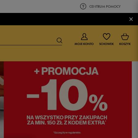
CENTRUM POMOCY
×
MOJE KONTO
SCHOWEK
KOSZYK
BUTY DLA CHŁOPCA
BUTY DLA DZIEWCZYNKI
0-4 lat
0-4 lat
4-8 lat
4-8 lat
9-16 lat
9-16 lat