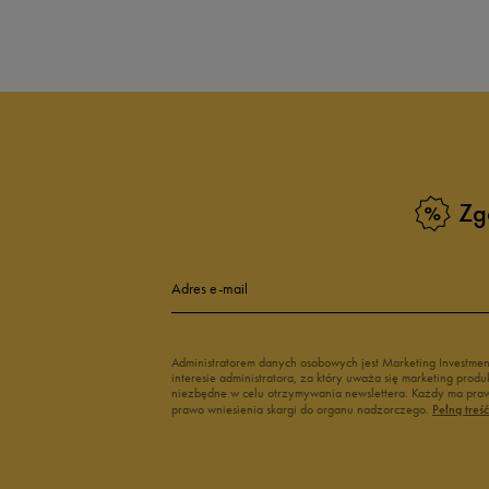
Produkt nie posia
Zg
Adres e-mail
Administratorem danych osobowych jest Marketing Investme
interesie administratora, za który uważa się marketing pro
niezbędne w celu otrzymywania newslettera. Każdy ma prawo
prawo wniesienia skargi do organu nadzorczego.
Pełną treś