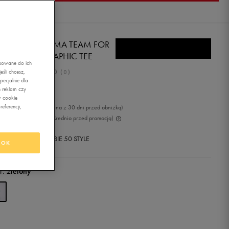
MA T-SHIRT PUMA TEAM FOR
E FANBASE GRAPHIC TEE
asowane do ich
0.0
śli chcesz,
(
0
)
ecjalnie dla
,99
zł
z Vat
 reklam czy
w cookie
eferencji,
9
zł
-10%
(najniższa cena z 30 dni przed obniżką)
9
zł
-10%
(cena bezpośrednio przed promocją)
+ 450 PKT W
KLUBIE 50 STYLE
OK
r:
zielony