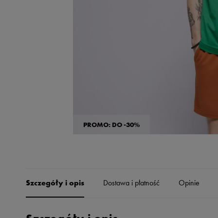
Skechers
Timberland
Umbro
Under Armour
Up8
U.S. Polo ASSN.
Vans
PROMO: DO -30%
Szczegóły i opis
Dostawa i płatność
Opinie