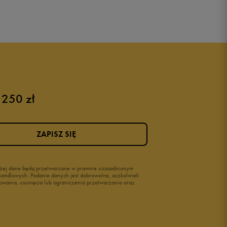
 250 zł
ZAPISZ SIĘ
wyżej dane będą przetwarzane w prawnie uzasadnionym
i handlowych. Podanie danych jest dobrowolne, aczkolwiek
owania, usunięcia lub ograniczenia przetwarzania oraz