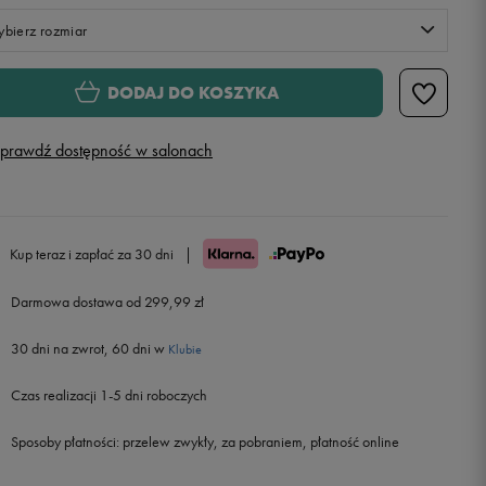
bierz rozmiar
S
DODAJ DO KOSZYKA
M
prawdź dostępność w salonach
L
XL
Kup teraz i zapłać za 30 dni
|
Darmowa dostawa od 299,99 zł
30 dni na zwrot, 60 dni w
Klubie
Czas realizacji 1-5 dni roboczych
Sposoby płatności:
przelew zwykły, za pobraniem, płatność online