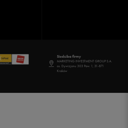
Siedziba firmy
MARKETING INVESTMENT GROUP S.A.
os. Dywizjonu 303 Paw. 1, 31-871
Kraków