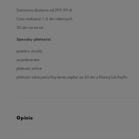
Darmowa dostawa od 299,99 zł
Czas realizacji 1-5 dni roboczych
30 dni na zwrot
Sposoby płatności:
przelew zwykły
za pobraniem
płatność online
płatność odroczona Kup teraz zapłać za 30 dni z Klarną lub PayPo
Opinie