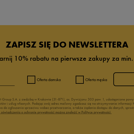
da recenzji
ZAPISZ SIĘ DO NEWSLETTERA
arnij 10% rabatu na pierwsze zakupy za min.
Oferta damska
Oferta męska
nt Group S.A. z siedzibą w Krakowie (31-871), os. Dywizjonu 303 paw. 1, udostępnione po
duktów i usług własnych. Podając swój adres mailowy zgadzasz się na otrzymywanie informacj
 do zgłoszenia sprzeciwu wobec przetwarzania, a także żądania dostępu do danych, sprost
ć oświadczenia o ochronie prywatności można znaleźć w Polityce prywatności.