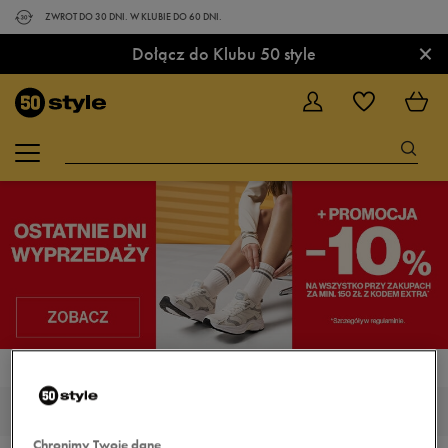
ZWROT DO 30 DNI. W KLUBIE DO 60 DNI.
×
Dołącz do Klubu 50 style
STRONA GŁÓWNA
REEBOK LITE
REEBOK LITE
Chronimy Twoje dane