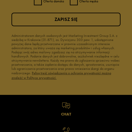
Oferta damska
Oferta męska
ZAPISZ SIĘ
Administratorem danych osobowych jest Marketing Investment Group S.A. z
siedzibą w Krakowie (31-871), os. Dywizjonu 303 paw. 1, udostępnione
powyżej dane będą przetwarzane w prawnie uzasadnionym interesie
administratora, za który uważa się marketing produktów i usług własnych.
Podając swój adres mailowy zgadzasz się na otrzymywanie informacji
handlowych. Podanie danych jest dobrowolne, aczkolwiek niezbędne w celu
otrzymywania newslettera. Każdy ma prawo do zgłoszenia sprzeciwu wobec
przetwarzania, a także żądania dostępu do danych, sprostowania, usunięcia
lub ograniczenia przetwarzania oraz prawo wniesienia skargi do organu
nadzorczego.
Pełną treść oświadczenia o ochronie prywatności można
znaleźć w Polityce prywatności.
CHAT