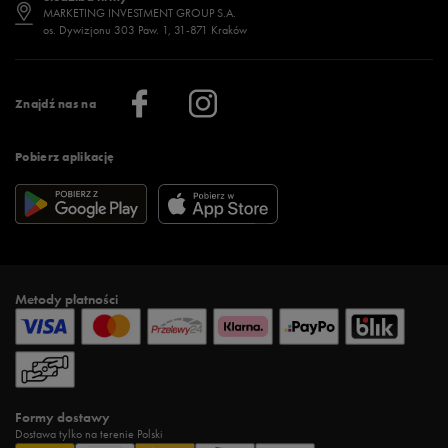
Jak wybrać buty na zimę?
Stylizacje damskie
Sklepy stacjonarne
MARKETING INVESTMENT GROUP S.A.
os. Dywizjonu 303 Paw. 1, 31-871 Kraków
Więcej >
Klub 50 style
Regulamin sklepu 50 style
Praca
Regulamin aplikacji 50 style
Informacje o firmie
Więcej regulaminów >
Znajdź nas na
Pobierz aplikację
Metody płatności
Formy dostawy
Dostawa tylko na terenie Polski