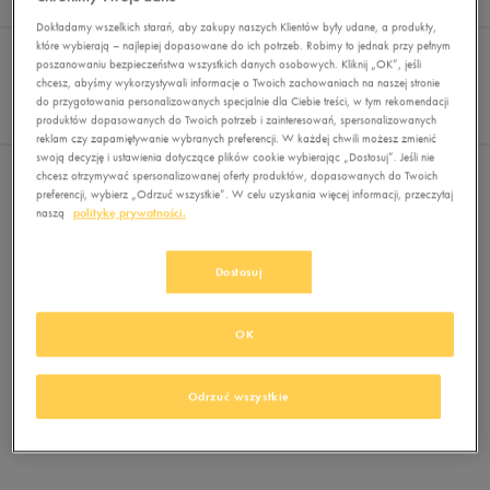
Wyników
0
Dokładamy wszelkich starań, aby zakupy naszych Klientów były udane, a produkty,
Sortuj:
które wybierają – najlepiej dopasowane do ich potrzeb. Robimy to jednak przy pełnym
FILTRUJ
REKOMENDOWANE
poszanowaniu bezpieczeństwa wszystkich danych osobowych. Kliknij „OK”, jeśli
Pokaż
chcesz, abyśmy wykorzystywali informacje o Twoich zachowaniach na naszej stronie
60
do przygotowania personalizowanych specjalnie dla Ciebie treści, w tym rekomendacji
produktów dopasowanych do Twoich potrzeb i zainteresowań, spersonalizowanych
z 0
reklam czy zapamiętywanie wybranych preferencji. W każdej chwili możesz zmienić
swoją decyzję i ustawienia dotyczące plików cookie wybierając „Dostosuj”. Jeśli nie
Nie wybrano filtrów
chcesz otrzymywać spersonalizowanej oferty produktów, dopasowanych do Twoich
preferencji, wybierz „Odrzuć wszystkie”. W celu uzyskania więcej informacji, przeczytaj
naszą
politykę prywatności.
Dostosuj
OK
Brak produktów do wyświetlenia
Zmień kryteria wyszukiwania lub
Odrzuć wszystkie
usuń wybrane filtry