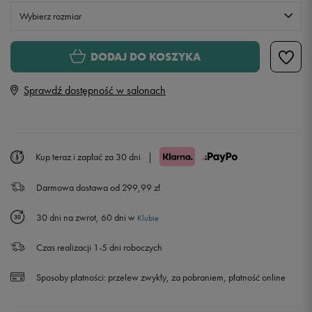
Wybierz rozmiar
S
Powiadom o dostępności
DODAJ DO KOSZYKA
Sprawdź dostępność w salonach
M
L
Kup teraz i zapłać za 30 dni
|
XL
Darmowa dostawa od 299,99 zł
30 dni na zwrot, 60 dni w
Klubie
Czas realizacji 1-5 dni roboczych
Sposoby płatności:
przelew zwykły, za pobraniem, płatność online