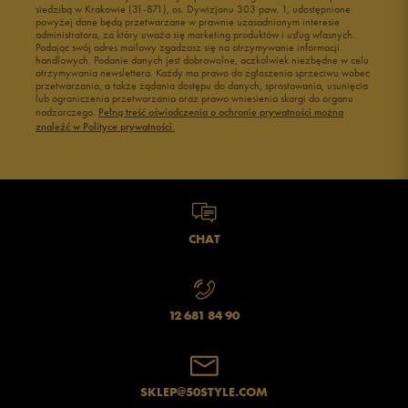
siedzibą w Krakowie (31-871), os. Dywizjonu 303 paw. 1, udostępnione
powyżej dane będą przetwarzane w prawnie uzasadnionym interesie
administratora, za który uważa się marketing produktów i usług własnych.
Podając swój adres mailowy zgadzasz się na otrzymywanie informacji
handlowych. Podanie danych jest dobrowolne, aczkolwiek niezbędne w celu
otrzymywania newslettera. Każdy ma prawo do zgłoszenia sprzeciwu wobec
przetwarzania, a także żądania dostępu do danych, sprostowania, usunięcia
lub ograniczenia przetwarzania oraz prawo wniesienia skargi do organu
nadzorczego.
Pełną treść oświadczenia o ochronie prywatności można
znaleźć w Polityce prywatności.
CHAT
12 681 84 90
SKLEP@50STYLE.COM