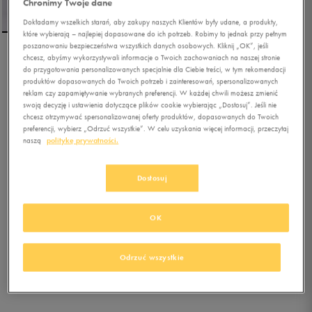
Chronimy Twoje dane
Dokładamy wszelkich starań, aby zakupy naszych Klientów były udane, a produkty,
które wybierają – najlepiej dopasowane do ich potrzeb. Robimy to jednak przy pełnym
poszanowaniu bezpieczeństwa wszystkich danych osobowych. Kliknij „OK”, jeśli
chcesz, abyśmy wykorzystywali informacje o Twoich zachowaniach na naszej stronie
REEBOK SZORTY COURT
do przygotowania personalizowanych specjalnie dla Ciebie treści, w tym rekomendacji
SPORT SHORT
produktów dopasowanych do Twoich potrzeb i zainteresowań, spersonalizowanych
reklam czy zapamiętywanie wybranych preferencji. W każdej chwili możesz zmienić
swoją decyzję i ustawienia dotyczące plików cookie wybierając „Dostosuj”. Jeśli nie
0.0
(
0
)
chcesz otrzymywać spersonalizowanej oferty produktów, dopasowanych do Twoich
67,49
zł
z Vat
preferencji, wybierz „Odrzuć wszystkie”. W celu uzyskania więcej informacji, przeczytaj
naszą
politykę prywatności.
76,49
zł
-12%
(najniższa cena z 30 dni przed obniżką)
89,99
zł
-25%
(cena bezpośrednio przed promocją)
Dostosuj
+ 450 PKT W
KLUBIE 50 STYLE
OK
Kolor:
zielony
Odrzuć wszystkie