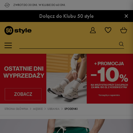
ZWROT DO 30 DNI. W KLUBIE DO 60 DNI.
×
Dołącz do Klubu 50 style
STRONA GŁÓWNA
MĘSKIE
UBRANIA
SPODENKI