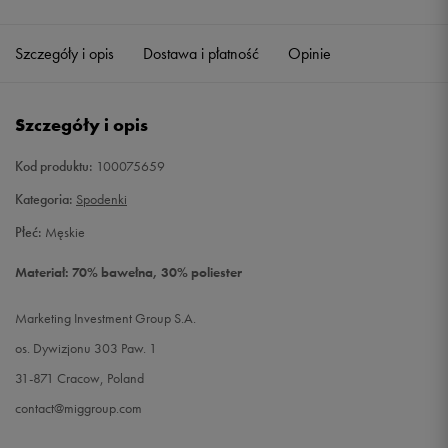
Szczegóły i opis
Dostawa i płatność
Opinie
Szczegóły i opis
Kod produktu:
100075659
Kategoria:
Spodenki
Płeć:
Męskie
Materiał: 70% bawełna, 30% poliester
Marketing Investment Group S.A.
os. Dywizjonu 303 Paw. 1
31-871 Cracow, Poland
contact@miggroup.com