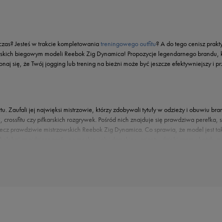
czas? Jesteś w trakcie kompletowania
treningowego outfitu
? A do tego cenisz prakty
skich biegowym modeli Reebok Zig Dynamica! Propozycje legendarnego brandu, któr
j się, że Twój jogging lub trening na bieżni może być jeszcze efektywniejszy i pr
Zaufali jej najwięksi mistrzowie, którzy zdobywali tytuły w odzieży i obuwiu br
i, crossfitu czy piłkarskich rozgrywek. Pośród nich znajduje się prawdziwa perełka
z prawdziwie mistrzowskich Reebok Zig Dynamica. Co sprawia, że model jest ta
kolekcji znajdziesz zarówno męskie, jak i damskie warianty, dzięki czemu każdy m
ekkiej, przewiewnej siateczki i uzupełniona o wspierające, zwiększające wytrzym
ająca zakładanie i zdejmowanie pętelka na zapiętku oraz solidne, zapewniające pe
Minimalistyczna kolorystyka i podeszwa z geometrycznym motywem tworzą nowocze
rzywo FuelFoam, które zapewnia idealnie wyważoną amortyzację i dynamiczne od
, niepodrabialny charakter, który sprawdzi się zarówno w damskich, jak i męskich
i
,
legginsami
i
sportowymi topami
pozwolą czuć się nie tylko komfortowo podczas 
na mieście, podczas spacerów po parku czy wypadu ze znajomymi. Doskonale spraw
ach stacjonarnych i ciesz się znakomitym obuwiem biegowym.