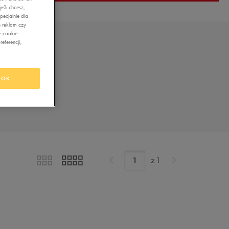
śli chcesz,
ecjalnie dla
 reklam czy
w cookie
eferencji,
OK
z
1