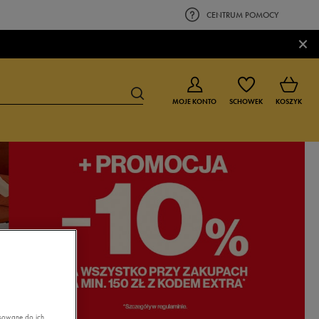
CENTRUM POMOCY
×
MOJE KONTO
SCHOWEK
KOSZYK
BUTY DLA CHŁOPCA
BUTY DLA DZIEWCZYNKI
0-4 lat
0-4 lat
4-8 lat
4-8 lat
9-16 lat
9-16 lat
asowane do ich