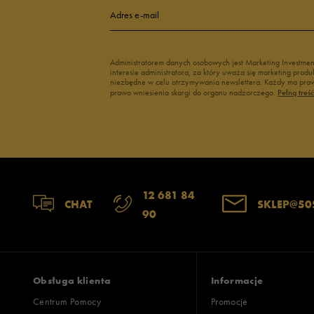
Adres e-mail
Administratorem danych osobowych jest Marketing Investme
interesie administratora, za który uważa się marketing pro
niezbędne w celu otrzymywania newslettera. Każdy ma prawo
prawo wniesienia skargi do organu nadzorczego.
Pełną treś
12 681 84
CHAT
SKLEP@50
90
Obsługa klienta
Informacje
Centrum Pomocy
Promocje