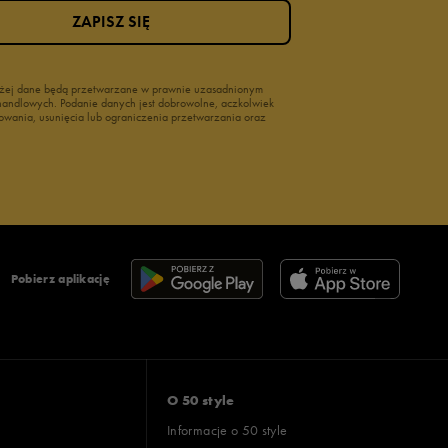
ZAPISZ SIĘ
wyżej dane będą przetwarzane w prawnie uzasadnionym
i handlowych. Podanie danych jest dobrowolne, aczkolwiek
owania, usunięcia lub ograniczenia przetwarzania oraz
Pobierz aplikację
O 50 style
Informacje o 50 style