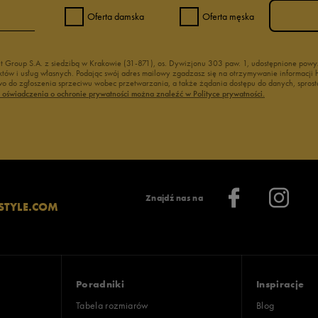
Oferta damska
Oferta męska
nt Group S.A. z siedzibą w Krakowie (31-871), os. Dywizjonu 303 paw. 1, udostępnione po
duktów i usług własnych. Podając swój adres mailowy zgadzasz się na otrzymywanie informacj
 do zgłoszenia sprzeciwu wobec przetwarzania, a także żądania dostępu do danych, sprost
ć oświadczenia o ochronie prywatności można znaleźć w Polityce prywatności.
Znajdź nas na
STYLE.COM
Poradniki
Inspiracje
Tabela rozmiarów
Blog