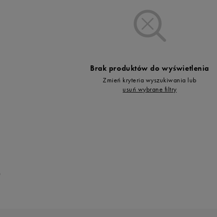
Vans
Timberland
Umbro
Under Armour
Up8
Brak produktów do wyświetlenia
U.S. Polo ASSN.
Zmień kryteria wyszukiwania lub
Vans
usuń wybrane filtry
0