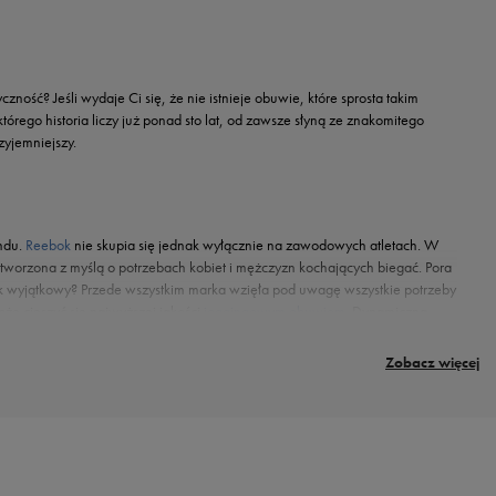
czność? Jeśli wydaje Ci się, że nie istnieje obuwie, które sprosta takim
ego historia liczy już ponad sto lat, od zawsze słyną ze znakomitego
zyjemniejszy.
andu.
Reebok
nie skupia się jednak wyłącznie na zawodowych atletach. W
, stworzona z myślą o potrzebach kobiet i mężczyzn kochających biegać. Pora
k wyjątkowy? Przede wszystkim marka wzięła pod uwagę wszystkie potrzeby
oże cieszyć się najwyższej jakości
joggingowym obuwiem
. Dynamiczna,
ałość konstrukcji panele. Wnętrze wypełnia wyprofilowana wkładka i
rfekcyjne dopasowanie sznurowanie. Nie da się ukryć, że największą uwagę
Zobacz więcej
sny, futurystyczny look. Brand doskonale połączył w sylwetce modelu sportowe
bicie. Podeszwa zewnętrzna rozprasza energię, dbając o jeszcze lepsze
 setach. Zaletą Reebok Zig Dynamica jest ich uniwersalność. Świetnie odnajdą się
intensywnej aktywności, ale również pewnie i modnie. Dopracowany design
dzą się w miejskim krajobrazie, podkręcając Twoje outfity sportowym sznytem.