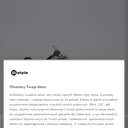
Chronimy Twoje dane
Dokładamy wszelkich starań, aby zakupy naszych Klientów były udane, a produkty,
które wybierają – najlepiej dopasowane do ich potrzeb. Robimy to jednak przy pełnym
poszanowaniu bezpieczeństwa wszystkich danych osobowych. Kliknij „OK”, jeśli
1/7
chcesz, abyśmy wykorzystywali informacje o Twoich zachowaniach na naszej stronie
do przygotowania personalizowanych specjalnie dla Ciebie treści, w tym rekomendacji
produktów dopasowanych do Twoich potrzeb i zainteresowań, spersonalizowanych
reklam czy zapamiętywanie wybranych preferencji. W każdej chwili możesz zmienić