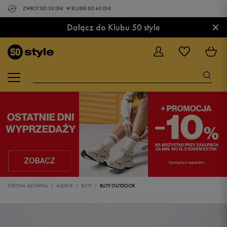
ZWROT DO 30 DNI. W KLUBIE DO 60 DNI.
×
Dołącz do Klubu 50 style
STRONA GŁÓWNA
MĘSKIE
BUTY
BUTY OUTDOOR