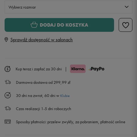
Wybierz rozmiar
Rozmiary EU
Rozmiary US
DODAJ DO KOSZYKA
41
26 cm
Powiadom o dostępności
Sprawdź dostępność w salonach
42
27 cm
Powiadom o dostępności
43
28 cm
Powiadom o dostępności
Kup teraz i zapłać za 30 dni
|
Darmowa dostawa od 299,99 zł
44
28,5 cm
Powiadom o dostępności
30 dni na zwrot, 60 dni w
Klubie
45
29 cm
Czas realizacji 1-5 dni roboczych
Sposoby płatności:
przelew zwykły, za pobraniem, płatność online