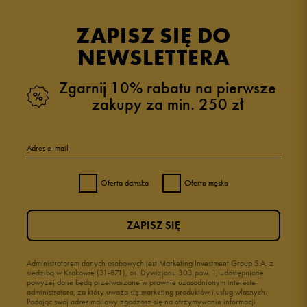
opinii klientów
31
z całego okresu
ZAPISZ SIĘ DO
zebranych i zweryfikowanych przez
NEWSLETTERA
Zgarnij 10% rabatu na pierwsze
zakupy za min. 250 zł
5
97%
Adres e-mail
4
3%
Oferta damska
Oferta męska
3
0%
ZAPISZ SIĘ
2
0%
1
Administratorem danych osobowych jest Marketing Investment Group S.A. z
0%
siedzibą w Krakowie (31-871), os. Dywizjonu 303 paw. 1, udostępnione
powyżej dane będą przetwarzane w prawnie uzasadnionym interesie
administratora, za który uważa się marketing produktów i usług własnych.
Podając swój adres mailowy zgadzasz się na otrzymywanie informacji