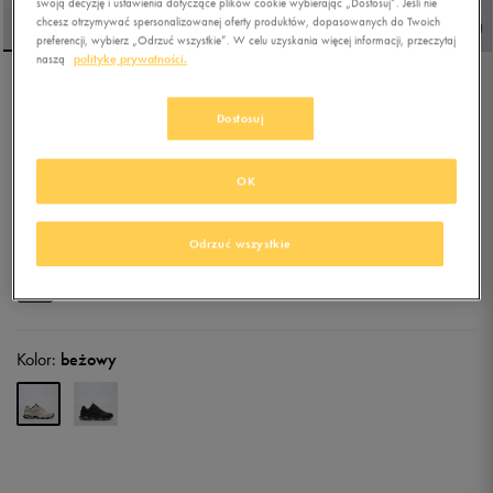
swoją decyzję i ustawienia dotyczące plików cookie wybierając „Dostosuj”. Jeśli nie
chcesz otrzymywać spersonalizowanej oferty produktów, dopasowanych do Twoich
preferencji, wybierz „Odrzuć wszystkie”. W celu uzyskania więcej informacji, przeczytaj
naszą
politykę prywatności.
SKECHERS SKECH-AIR
Dostosuj
ENVOY
5.0
(
31
)
OK
229,99
zł
z Vat
254,99
zł
-10%
(najniższa cena od momentu wprowadzenia produktu)
Odrzuć wszystkie
429,99
zł
-47%
(cena początkowa)
+ 1150 PKT W
KLUBIE 50 STYLE
Kolor:
beżowy