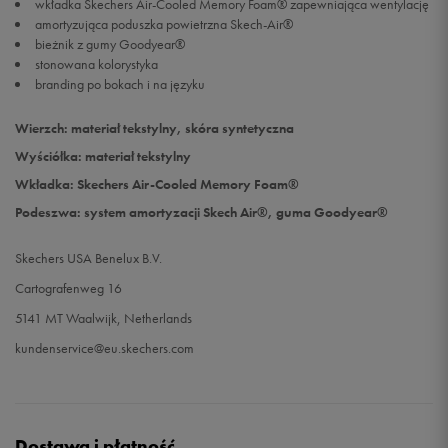
wkładka Skechers Air-Cooled Memory Foam® zapewniająca wentylację
amortyzująca poduszka powietrzna Skech-Air®
bieżnik z gumy Goodyear®
stonowana kolorystyka
branding po bokach i na języku
Wierzch: materiał tekstylny, skóra syntetyczna
Wyściółka: materiał tekstylny
Wkładka: Skechers Air-Cooled Memory Foam®
Podeszwa: system amortyzacji Skech Air®, guma Goodyear®
Skechers USA Benelux B.V.
Cartografenweg 16
5141 MT Waalwijk, Netherlands
kundenservice@eu.skechers.com
Dostawa i płatność