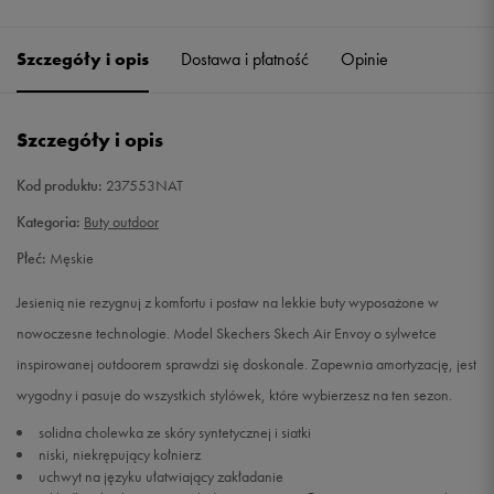
Szczegóły i opis
Dostawa i płatność
Opinie
Szczegóły i opis
Kod produktu:
237553NAT
Kategoria:
Buty outdoor
Płeć:
Męskie
Jesienią nie rezygnuj z komfortu i postaw na lekkie buty wyposażone w
nowoczesne technologie. Model Skechers Skech Air Envoy o sylwetce
inspirowanej outdoorem sprawdzi się doskonale. Zapewnia amortyzację, jest
wygodny i pasuje do wszystkich stylówek, które wybierzesz na ten sezon.
solidna cholewka ze skóry syntetycznej i siatki
niski, niekrępujący kołnierz
uchwyt na języku ułatwiający zakładanie