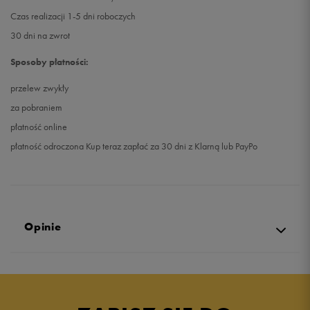
Czas realizacji 1-5 dni roboczych
30 dni na zwrot
Sposoby płatności:
przelew zwykły
za pobraniem
płatność online
płatność odroczona Kup teraz zapłać za 30 dni z Klarną lub PayPo
Opinie
5.0
opinii klientów
31
z całego okresu