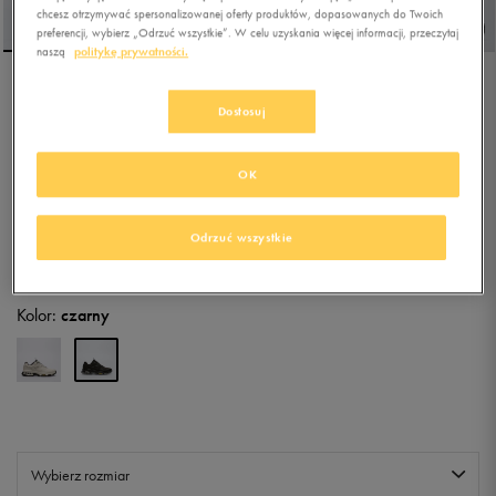
chcesz otrzymywać spersonalizowanej oferty produktów, dopasowanych do Twoich
preferencji, wybierz „Odrzuć wszystkie”. W celu uzyskania więcej informacji, przeczytaj
naszą
politykę prywatności.
SKECHERS SKECH-AIR
Dostosuj
ENVOY
5.0
OK
(
31
)
279,99
zł
z Vat
Odrzuć wszystkie
+ 1400 PKT W
KLUBIE 50 STYLE
Kolor:
czarny
Wybierz rozmiar