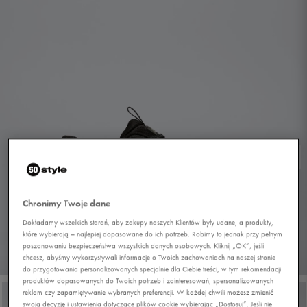
Chronimy Twoje dane
Dokładamy wszelkich starań, aby zakupy naszych Klientów były udane, a produkty,
które wybierają – najlepiej dopasowane do ich potrzeb. Robimy to jednak przy pełnym
poszanowaniu bezpieczeństwa wszystkich danych osobowych. Kliknij „OK”, jeśli
chcesz, abyśmy wykorzystywali informacje o Twoich zachowaniach na naszej stronie
1/7
do przygotowania personalizowanych specjalnie dla Ciebie treści, w tym rekomendacji
produktów dopasowanych do Twoich potrzeb i zainteresowań, spersonalizowanych
reklam czy zapamiętywanie wybranych preferencji. W każdej chwili możesz zmienić
swoją decyzję i ustawienia dotyczące plików cookie wybierając „Dostosuj”. Jeśli nie