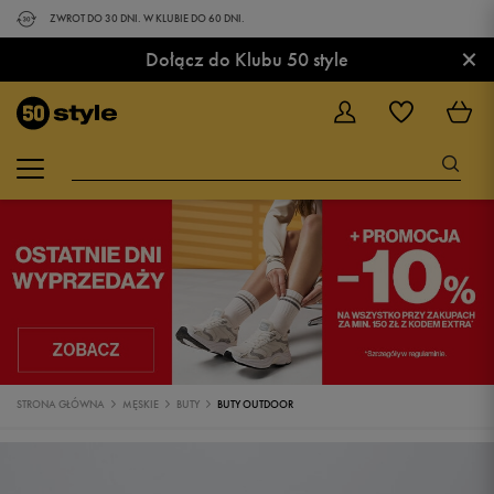
ZWROT DO 30 DNI. W KLUBIE DO 60 DNI.
×
Dołącz do Klubu 50 style
STRONA GŁÓWNA
MĘSKIE
BUTY
BUTY OUTDOOR