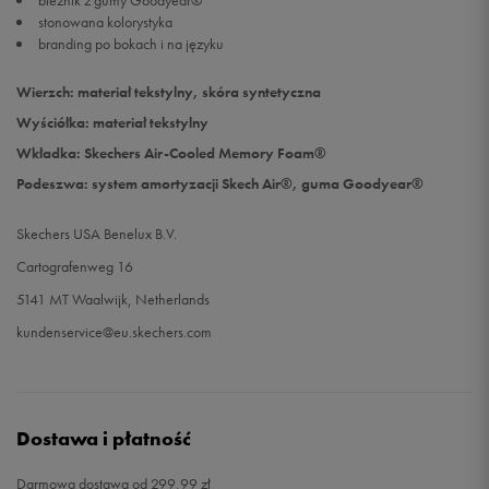
bieżnik z gumy Goodyear®
stonowana kolorystyka
branding po bokach i na języku
Wierzch: materiał tekstylny, skóra syntetyczna
Wyściółka: materiał tekstylny
Wkładka: Skechers Air-Cooled Memory Foam®
Podeszwa: system amortyzacji Skech Air®, guma Goodyear®
Skechers USA Benelux B.V.
Cartografenweg 16
5141 MT Waalwijk, Netherlands
kundenservice@eu.skechers.com
Dostawa i płatność
Darmowa dostawa od 299,99 zł