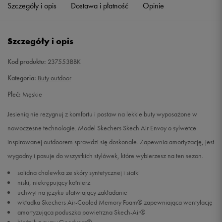
Szczegóły i opis
Dostawa i płatność
Opinie
Szczegóły i opis
Kod produktu:
237553BBK
Kategoria:
Buty outdoor
Płeć:
Męskie
Jesienią nie rezygnuj z komfortu i postaw na lekkie buty wyposażone w
nowoczesne technologie. Model Skechers Skech Air Envoy o sylwetce
inspirowanej outdoorem sprawdzi się doskonale. Zapewnia amortyzację, jest
wygodny i pasuje do wszystkich stylówek, które wybierzesz na ten sezon.
solidna cholewka ze skóry syntetycznej i siatki
niski, niekrępujący kołnierz
uchwyt na języku ułatwiający zakładanie
wkładka Skechers Air-Cooled Memory Foam® zapewniająca wentylację
amortyzująca poduszka powietrzna Skech-Air®