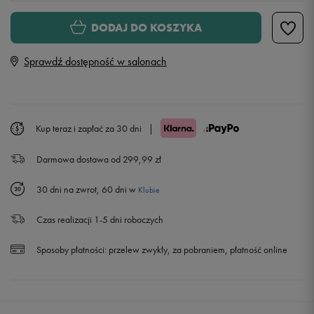
Rozmiary EU
Rozmiary US
DODAJ DO KOSZYKA
41
26 cm
Powiadom o dostępności
Sprawdź dostępność w salonach
42
27 cm
Powiadom o dostępności
43
28 cm
Powiadom o dostępności
Kup teraz i zapłać za 30 dni
|
Darmowa dostawa od 299,99 zł
44
28,5 cm
Powiadom o dostępności
30 dni na zwrot, 60 dni w
Klubie
45
29 cm
Powiadom o dostępności
Czas realizacji 1-5 dni roboczych
Sposoby płatności:
przelew zwykły, za pobraniem, płatność online