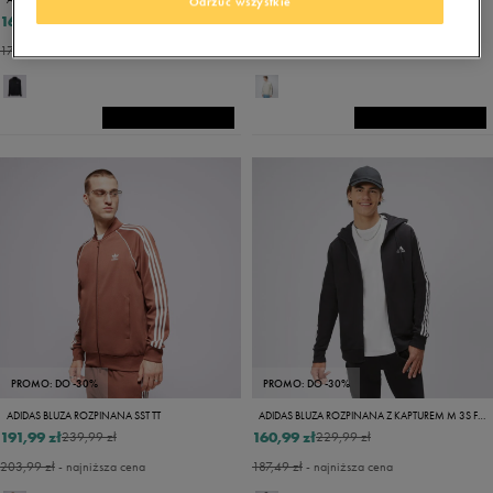
Odrzuć wszystkie
169,99 zł
149,99 zł
199,99 zł
179,99 zł
- najniższa cena
PROMO: DO -30%
PROMO: DO -30%
ADIDAS BLUZA ROZPINANA SST TT
ADIDAS BLUZA ROZPINANA Z KAPTUREM M 3S FT FZ HD
191,99 zł
160,99 zł
239,99 zł
229,99 zł
203,99 zł
- najniższa cena
187,49 zł
- najniższa cena