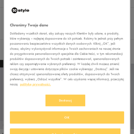
Wyniki
4
Sortuj:
FILTRUJ
(2)
REKOMENDOWANE
Pokaż
Chronimy Twoje dane
60
Dokładamy wszelkich starań, aby zakupy naszych Klientów były udane, a produkty,
z 4
które wybierają – najlepiej dopasowane do ich potrzeb. Robimy to jednak przy pełnym
poszanowaniu bezpieczeństwa wszystkich danych osobowych. Kliknij „OK”, jeśli
chcesz, abyśmy wykorzystywali informacje o Twoich zachowaniach na naszej stronie
Wybrane filtry:
ADIDAS
ROZPINANE
Wyczyść filtry
do przygotowania personalizowanych specjalnie dla Ciebie treści, w tym rekomendacji
produktów dopasowanych do Twoich potrzeb i zainteresowań, spersonalizowanych
NEW
reklam czy zapamiętywanie wybranych preferencji. W każdej chwili możesz zmienić
swoją decyzję i ustawienia dotyczące plików cookie wybierając „Dostosuj”. Jeśli nie
chcesz otrzymywać spersonalizowanej oferty produktów, dopasowanych do Twoich
preferencji, wybierz „Odrzuć wszystkie”. W celu uzyskania więcej informacji, przeczytaj
naszą
politykę prywatności.
Dostosuj
OK
PROMO: DO -30%
ADIDAS BLUZA ROZPINANA M 3S TR TT
ADIDAS BLUZA ROZPINANA M 3S FL 1/4 Z