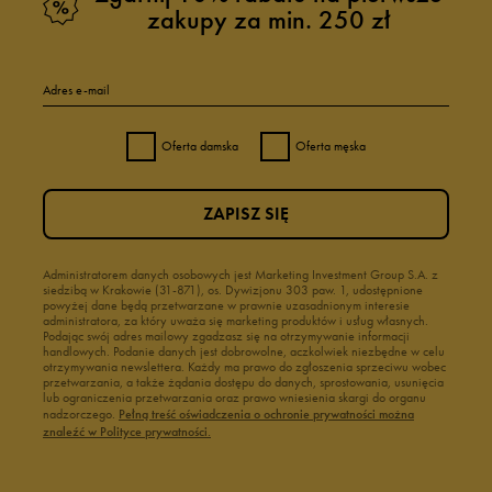
zakupy za min. 250 zł
Adres e-mail
Oferta damska
Oferta męska
ZAPISZ SIĘ
Administratorem danych osobowych jest Marketing Investment Group S.A. z
siedzibą w Krakowie (31-871), os. Dywizjonu 303 paw. 1, udostępnione
powyżej dane będą przetwarzane w prawnie uzasadnionym interesie
administratora, za który uważa się marketing produktów i usług własnych.
Podając swój adres mailowy zgadzasz się na otrzymywanie informacji
handlowych. Podanie danych jest dobrowolne, aczkolwiek niezbędne w celu
otrzymywania newslettera. Każdy ma prawo do zgłoszenia sprzeciwu wobec
przetwarzania, a także żądania dostępu do danych, sprostowania, usunięcia
lub ograniczenia przetwarzania oraz prawo wniesienia skargi do organu
nadzorczego.
Pełną treść oświadczenia o ochronie prywatności można
znaleźć w Polityce prywatności.