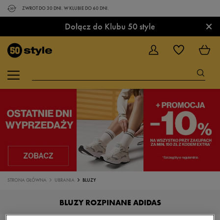
ZWROT DO 30 DNI. W KLUBIE DO 60 DNI.
×
Dołącz do Klubu 50 style
STRONA GŁÓWNA
UBRANIA
BLUZY
BLUZY ROZPINANE ADIDAS