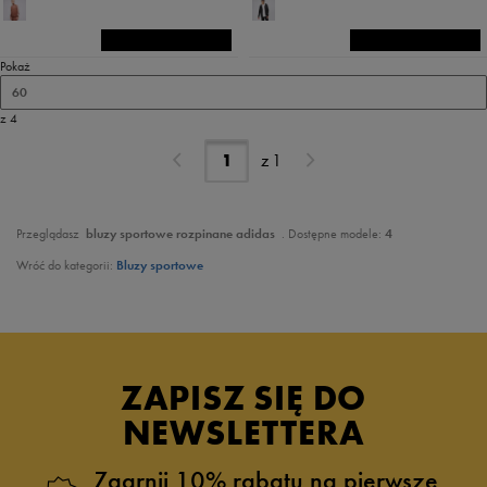
Pokaż
60
z 4
z
1
Przeglądasz
bluzy sportowe rozpinane
adidas
. Dostępne modele:
4
Wróć do kategorii:
Bluzy sportowe
ZAPISZ SIĘ DO
NEWSLETTERA
Zgarnij 10% rabatu na pierwsze