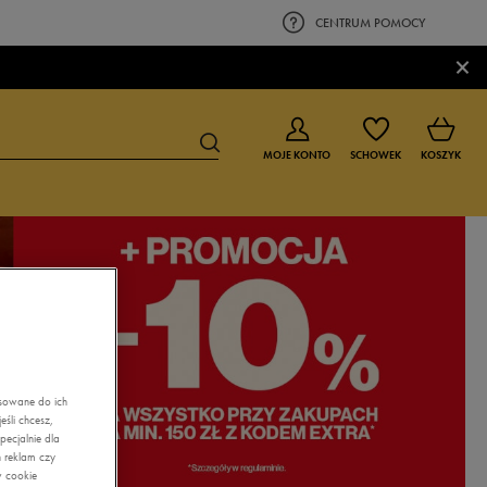
CENTRUM POMOCY
×
MOJE KONTO
SCHOWEK
KOSZYK
BUTY DLA CHŁOPCA
BUTY DLA DZIEWCZYNKI
0-4 lat
0-4 lat
4-8 lat
4-8 lat
9-16 lat
9-16 lat
asowane do ich
śli chcesz,
ecjalnie dla
 reklam czy
w cookie