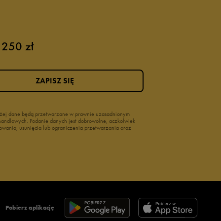
 250 zł
ZAPISZ SIĘ
wyżej dane będą przetwarzane w prawnie uzasadnionym
i handlowych. Podanie danych jest dobrowolne, aczkolwiek
owania, usunięcia lub ograniczenia przetwarzania oraz
Pobierz aplikację