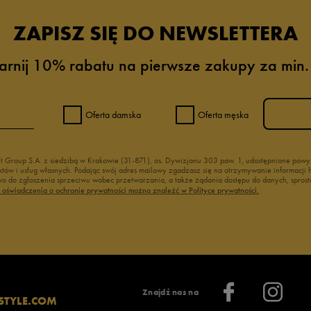
ZAPISZ SIĘ DO NEWSLETTERA
arnij 10% rabatu na pierwsze zakupy za min.
Oferta damska
Oferta męska
nt Group S.A. z siedzibą w Krakowie (31-871), os. Dywizjonu 303 paw. 1, udostępnione po
duktów i usług własnych. Podając swój adres mailowy zgadzasz się na otrzymywanie informacj
 do zgłoszenia sprzeciwu wobec przetwarzania, a także żądania dostępu do danych, sprost
ć oświadczenia o ochronie prywatności można znaleźć w Polityce prywatności.
Znajdź nas na
STYLE.COM