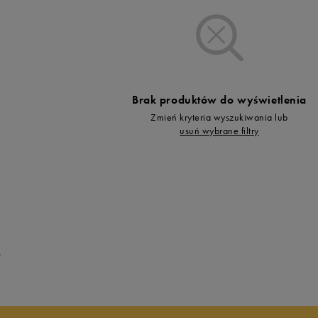
Vans
Timberland
Umbro
Under Armour
Up8
Brak produktów do wyświetlenia
U.S. Polo ASSN.
Zmień kryteria wyszukiwania lub
Vans
usuń wybrane filtry
0