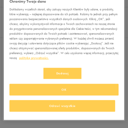
Chronimy Twoje dane
Wyników
0
Dokładamy wszelkich starań, aby zakupy naszych Klientów były udane, a produkty,
Sortuj:
FILTRUJ
które wybierają – najlepiej dopasowane do ich potrzeb. Robimy to jednak przy pełnym
REKOMENDOWANE
poszanowaniu bezpieczeństwa wszystkich danych osobowych. Kliknij „OK”, jeśli
Pokaż
chcesz, abyśmy wykorzystywali informacje o Twoich zachowaniach na naszej stronie
60
do przygotowania personalizowanych specjalnie dla Ciebie treści, w tym rekomendacji
z 0
produktów dopasowanych do Twoich potrzeb i zainteresowań, spersonalizowanych
reklam czy zapamiętywanie wybranych preferencji. W każdej chwili możesz zmienić
swoją decyzję i ustawienia dotyczące plików cookie wybierając „Dostosuj”. Jeśli nie
Nie wybrano filtrów
chcesz otrzymywać spersonalizowanej oferty produktów, dopasowanych do Twoich
preferencji, wybierz „Odrzuć wszystkie”. W celu uzyskania więcej informacji, przeczytaj
naszą
politykę prywatności.
Dostosuj
OK
Brak produktów do wyświetlenia
Zmień kryteria wyszukiwania lub
Odrzuć wszystkie
usuń wybrane filtry