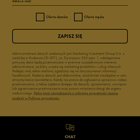
Adres e-mail
Oferta damska
Oferta męska
ZAPISZ SIĘ
Administratorem danych osobowych jest Marketing Investment Group S.A. z
siedzibą w Krakowie (31-871), os. Dywizjonu 303 paw. 1, udostępnione
powyżej dane będą przetwarzane w prawnie uzasadnionym interesie
administratora, za który uważa się marketing produktów i usług własnych.
Podając swój adres mailowy zgadzasz się na otrzymywanie informacji
handlowych. Podanie danych jest dobrowolne, aczkolwiek niezbędne w celu
otrzymywania newslettera. Każdy ma prawo do zgłoszenia sprzeciwu wobec
przetwarzania, a także żądania dostępu do danych, sprostowania, usunięcia
lub ograniczenia przetwarzania oraz prawo wniesienia skargi do organu
nadzorczego.
Pełną treść oświadczenia o ochronie prywatności można
znaleźć w Polityce prywatności.
CHAT