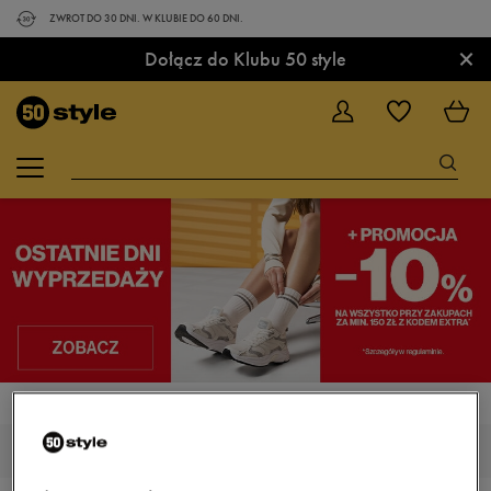
ZWROT DO 30 DNI. W KLUBIE DO 60 DNI.
×
Dołącz do Klubu 50 style
STRONA GŁÓWNA
UMBRO GLAND
MĘSKIE UMBRO GLAND