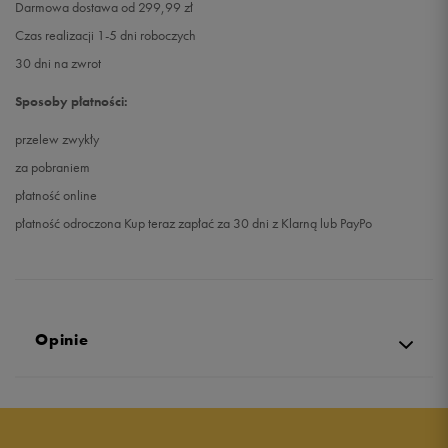
Darmowa dostawa od 299,99 zł
Czas realizacji 1-5 dni roboczych
30 dni na zwrot
Sposoby płatności:
przelew zwykły
za pobraniem
płatność online
płatność odroczona Kup teraz zapłać za 30 dni z Klarną lub PayPo
Opinie
5.0
opinii klientów
14
z całego okresu