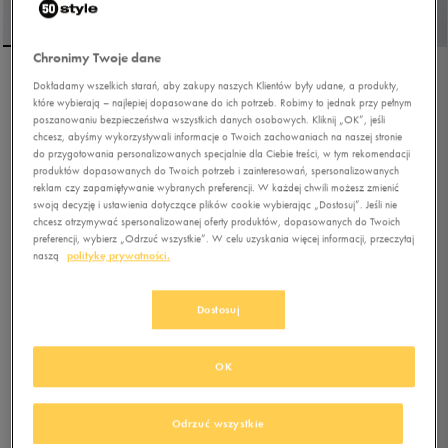
Chronimy Twoje dane
Dokładamy wszelkich starań, aby zakupy naszych Klientów były udane, a produkty,
UMBRO KURTKA REEVE
które wybierają – najlepiej dopasowane do ich potrzeb. Robimy to jednak przy pełnym
poszanowaniu bezpieczeństwa wszystkich danych osobowych. Kliknij „OK”, jeśli
chcesz, abyśmy wykorzystywali informacje o Twoich zachowaniach na naszej stronie
do przygotowania personalizowanych specjalnie dla Ciebie treści, w tym rekomendacji
5.0
(
14
)
produktów dopasowanych do Twoich potrzeb i zainteresowań, spersonalizowanych
97,49
zł
z Vat
reklam czy zapamiętywanie wybranych preferencji. W każdej chwili możesz zmienić
swoją decyzję i ustawienia dotyczące plików cookie wybierając „Dostosuj”. Jeśli nie
104,99
zł
-7%
(najniższa cena z 30 dni przed obniżką)
chcesz otrzymywać spersonalizowanej oferty produktów, dopasowanych do Twoich
149,99
zł
-35%
(cena bezpośrednio przed promocją)
preferencji, wybierz „Odrzuć wszystkie”. W celu uzyskania więcej informacji, przeczytaj
naszą
politykę prywatności.
+ 750 PKT W
KLUBIE 50 STYLE
Dostosuj
Kolor:
beżowy
OK
Odrzuć wszystkie