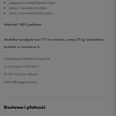
zapięcie na zamek błyskawiczny
kaptur i wewnętrzna stójka
jasna, uniwersalna kolorystyka
Materiał: 100% poliester
Modelka na zdjęciu ma 177 cm wzrostu, waży 57 kg i prezentuje
produkt w rozmiarze S.
Marketing Investment Group S.A.
os. Dywizjonu 303 Paw. 1
31-871 Cracow, Poland
contact@miggroup.com
Dostawa i płatność