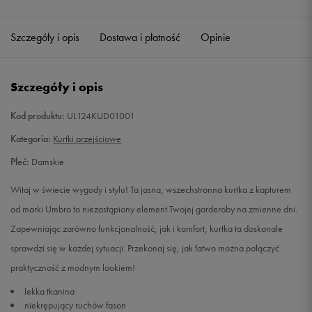
Szczegóły i opis
Dostawa i płatność
Opinie
Szczegóły i opis
Kod produktu:
UL124KUD01001
Kategoria:
Kurtki przejściowe
Płeć:
Damskie
Witaj w świecie wygody i stylu! Ta jasna, wszechstronna kurtka z kapturem
od marki Umbro to niezastąpiony element Twojej garderoby na zmienne dni.
Zapewniając zarówno funkcjonalność, jak i komfort, kurtka ta doskonale
sprawdzi się w każdej sytuacji. Przekonaj się, jak łatwo można połączyć
praktyczność z modnym lookiem!
lekka tkanina
niekrępujący ruchów fason