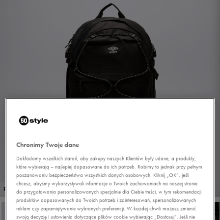
Chronimy Twoje dane
Dokładamy wszelkich starań, aby zakupy naszych Klientów były udane, a produkty,
które wybierają – najlepiej dopasowane do ich potrzeb. Robimy to jednak przy pełnym
poszanowaniu bezpieczeństwa wszystkich danych osobowych. Kliknij „OK”, jeśli
chcesz, abyśmy wykorzystywali informacje o Twoich zachowaniach na naszej stronie
1/7
PROMO: DO -30%
do przygotowania personalizowanych specjalnie dla Ciebie treści, w tym rekomendacji
produktów dopasowanych do Twoich potrzeb i zainteresowań, spersonalizowanych
reklam czy zapamiętywanie wybranych preferencji. W każdej chwili możesz zmienić
swoją decyzję i ustawienia dotyczące plików cookie wybierając „Dostosuj”. Jeśli nie