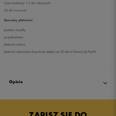
Czas realizacji 1-5 dni roboczych
30 dni na zwrot
Sposoby płatności:
przelew zwykły
za pobraniem
płatność online
płatność odroczona Kup teraz zapłać za 30 dni z Klarną lub PayPo
Opinie
4.9
opinii klientów
12
z całego okresu
ZAPISZ SIĘ DO