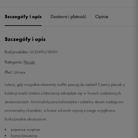
Szczegóły i opis
Dostawa i płatność
Opinie
Szczegóły i opis
Kod produktu:
UL324PLU18001
Kategoria:
Plecaki
Płeć:
Unisex
Lubisz, gdy wszystkie elementy outfitu pasują do siebie? Czarny plecak z
kolekcji marki Umbro z łatwością odnajdzie się w Twoich codziennych
zestawieniach. Minimalistyczna kolorystyka i subtelny deseń nadają mu
uniwersalny charakter, a liczne schowki czynią z niego wyjątkowo
funkcjonalne akcesorium.
pojemne wnętrze
liczne kieszenie