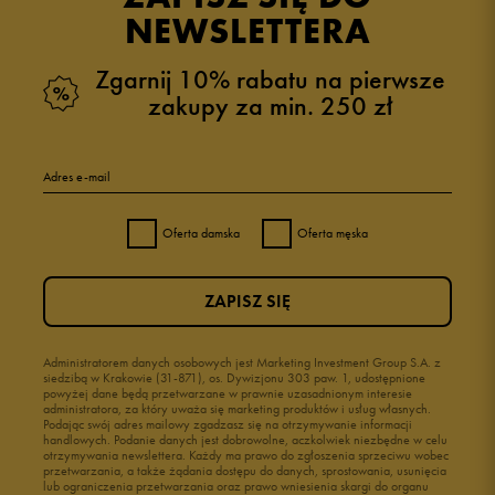
zebranych i zweryfikowanych przez
NEWSLETTERA
Zgarnij 10% rabatu na pierwsze
zakupy za min. 250 zł
5
92%
Adres e-mail
4
8%
Oferta damska
Oferta męska
3
0%
ZAPISZ SIĘ
2
0%
1
Administratorem danych osobowych jest Marketing Investment Group S.A. z
0%
siedzibą w Krakowie (31-871), os. Dywizjonu 303 paw. 1, udostępnione
powyżej dane będą przetwarzane w prawnie uzasadnionym interesie
administratora, za który uważa się marketing produktów i usług własnych.
Podając swój adres mailowy zgadzasz się na otrzymywanie informacji
handlowych. Podanie danych jest dobrowolne, aczkolwiek niezbędne w celu
otrzymywania newslettera. Każdy ma prawo do zgłoszenia sprzeciwu wobec
przetwarzania, a także żądania dostępu do danych, sprostowania, usunięcia
lub ograniczenia przetwarzania oraz prawo wniesienia skargi do organu