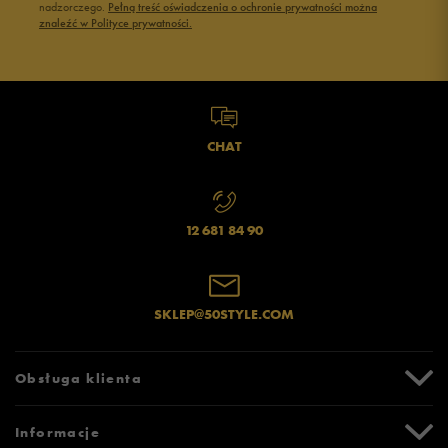
Jak zbieramy opinie?
nadzorczego.
Pełną treść oświadczenia o ochronie prywatności można
znaleźć w Polityce prywatności.
Opinie klientów
Wyczyść
Szukaj
CHAT
12 681 84 90
SKLEP@50STYLE.COM
Obsługa klienta
Centrum Pomocy
Informacje
Zwroty i reklamacje