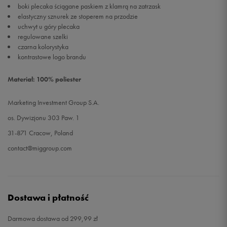
boki plecaka ściągane paskiem z klamrą na zatrzask
elastyczny sznurek ze stoperem na przodzie
uchwyt u góry plecaka
regulowane szelki
czarna kolorystyka
kontrastowe logo brandu
Materiał: 100% poliester
Marketing Investment Group S.A.
os. Dywizjonu 303 Paw. 1
31-871 Cracow, Poland
contact@miggroup.com
Dostawa i płatność
Darmowa dostawa od 299,99 zł