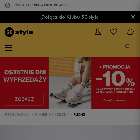
ZWROT DO 30 DNI. W KLUBIE DO 60 DNI.
×
Dołącz do Klubu 50 style
STRONA GŁÓWNA
DAMSKIE
AKCESORIA
PLECAKI