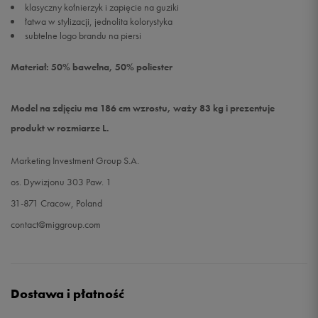
klasyczny kołnierzyk i zapięcie na guziki
łatwa w stylizacji, jednolita kolorystyka
subtelne logo brandu na piersi
Materiał: 50% bawełna, 50% poliester
Model na zdjęciu ma 186 cm wzrostu, waży 83 kg i prezentuje
produkt w rozmiarze L.
Marketing Investment Group S.A.
os. Dywizjonu 303 Paw. 1
31-871 Cracow, Poland
contact@miggroup.com
Dostawa i płatność