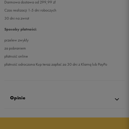
Darmowa dostawa od 299,99 zł
Czas realizacji 1-5 dni roboczych
30 dni na zwrot
Sposoby płatności:
przelew zwykły
za pobraniem
płatność online
płatność odroczona Kup teraz zapłać za 30 dni z Klarną lub PayPo
Opinie
5.0
opinii klientów
91
z całego okresu