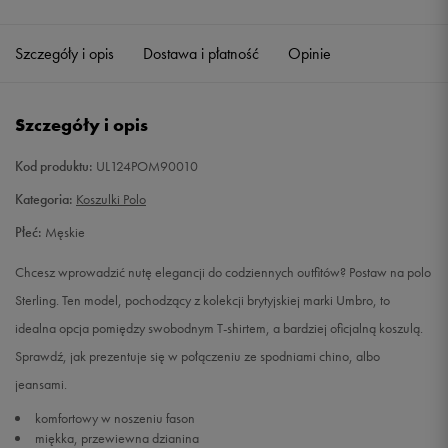
Szczegóły i opis
Dostawa i płatność
Opinie
Szczegóły i opis
Kod produktu:
UL124POM90010
Kategoria:
Koszulki Polo
Płeć:
Męskie
Chcesz wprowadzić nutę elegancji do codziennych outfitów? Postaw na polo
Sterling. Ten model, pochodzący z kolekcji brytyjskiej marki Umbro, to
idealna opcja pomiędzy swobodnym T-shirtem, a bardziej oficjalną koszulą.
Sprawdź, jak prezentuje się w połączeniu ze spodniami chino, albo
jeansami.
komfortowy w noszeniu fason
miękka, przewiewna dzianina