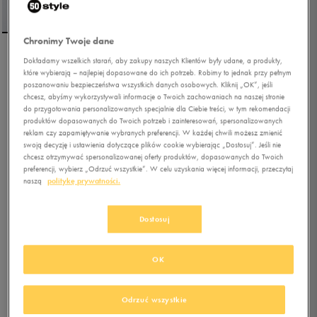
Chronimy Twoje dane
Dokładamy wszelkich starań, aby zakupy naszych Klientów były udane, a produkty,
UMBRO POLO STERLING
które wybierają – najlepiej dopasowane do ich potrzeb. Robimy to jednak przy pełnym
poszanowaniu bezpieczeństwa wszystkich danych osobowych. Kliknij „OK”, jeśli
chcesz, abyśmy wykorzystywali informacje o Twoich zachowaniach na naszej stronie
do przygotowania personalizowanych specjalnie dla Ciebie treści, w tym rekomendacji
5.0
(
91
)
produktów dopasowanych do Twoich potrzeb i zainteresowań, spersonalizowanych
37,49
zł
z Vat
reklam czy zapamiętywanie wybranych preferencji. W każdej chwili możesz zmienić
swoją decyzję i ustawienia dotyczące plików cookie wybierając „Dostosuj”. Jeśli nie
44,99
zł
-17%
(najniższa cena z 30 dni przed obniżką)
chcesz otrzymywać spersonalizowanej oferty produktów, dopasowanych do Twoich
49,99
zł
-25%
(cena bezpośrednio przed promocją)
preferencji, wybierz „Odrzuć wszystkie”. W celu uzyskania więcej informacji, przeczytaj
naszą
politykę prywatności.
+ 250 PKT W
KLUBIE 50 STYLE
Dostosuj
Kolor:
niebieski
OK
Odrzuć wszystkie