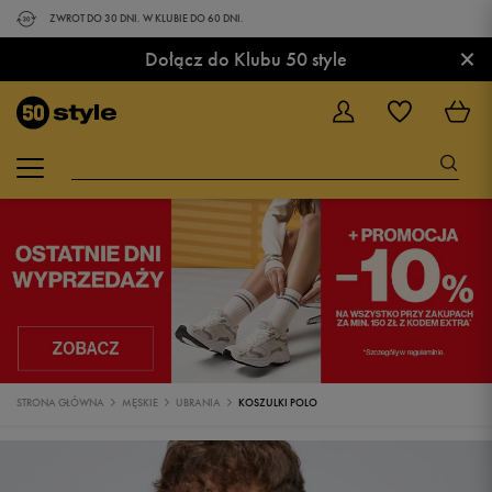
ZWROT DO 30 DNI. W KLUBIE DO 60 DNI.
×
Dołącz do Klubu 50 style
STRONA GŁÓWNA
MĘSKIE
UBRANIA
KOSZULKI POLO