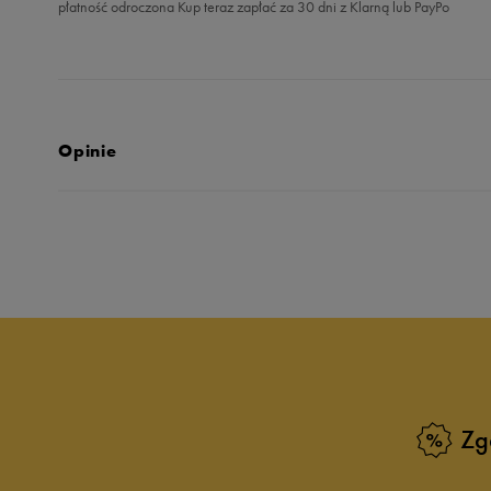
płatność odroczona Kup teraz zapłać za 30 dni z Klarną lub PayPo
Opinie
4.8
opinii klientów
52
z całego okresu
zebranych i zweryfikowanych przez
Zg
5
9