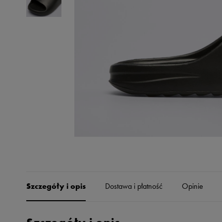
Skechers
Timberland
Umbro
Under Armour
Up8
U.S. Polo ASSN.
Vans
Szczegóły i opis
Dostawa i płatność
Opinie