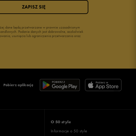
ZAPISZ SIĘ
wyżej dane będą przetwarzane w prawnie uzasadnionym
i handlowych. Podanie danych jest dobrowolne, aczkolwiek
owania, usunięcia lub ograniczenia przetwarzania oraz
Pobierz aplikację
O 50 style
Informacje o 50 style