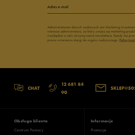
4
Adres e-mail
3
Administratorem danych osobowych jest Marketing Investme
interesie administratora, za który uważa się marketing pro
2
niezbędne w celu otrzymywania newslettera. Każdy ma prawo
prawo wniesienia skargi do organu nadzorczego.
Pełną treś
1
Szerokość
Liczba głosów:
12 681 84
CHAT
SKLEP@50
90
wąski
standardowy
szer
Zgodność z rozmiarem
Liczba głosów:
zaniżony
zgodny
zawyż
Obsługa klienta
Informacje
Centrum Pomocy
Promocje