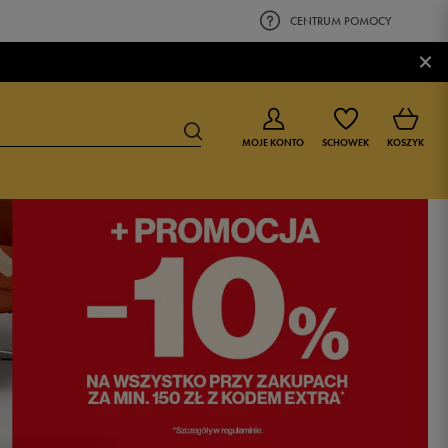
CENTRUM POMOCY
×
MOJE KONTO
SCHOWEK
KOSZYK
BUTY DLA CHŁOPCA
BUTY DLA DZIEWCZYNKI
0-4 lat
0-4 lat
4-8 lat
4-8 lat
9-16 lat
9-16 lat