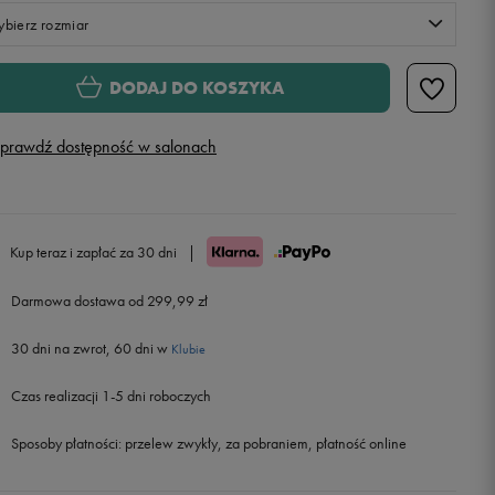
bierz rozmiar
Rozmiary EU
Rozmiary US
DODAJ DO KOSZYKA
41
26 cm
Powiadom o dostępności
prawdź dostępność w salonach
42
26,5 cm
43
27,5 cm
Powiadom o dostępności
Kup teraz i zapłać za 30 dni
|
44
28,5 cm
Powiadom o dostępności
Darmowa dostawa od 299,99 zł
30 dni na zwrot, 60 dni w
45
29 cm
Powiadom o dostępności
Klubie
Czas realizacji 1-5 dni roboczych
46
30 cm
Powiadom o dostępności
Sposoby płatności:
przelew zwykły, za pobraniem, płatność online