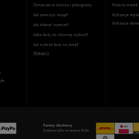
Oznaczenia słowne i piktogramy
Historia marek
Jak zmierzyć stopę?
Stylizacje męsk
Stylizacje dam
Jak dobrać rozmiar?
lientów
Jakie buty na siłownię wybrać?
Jak wybrać buty na zimę?
Wyczyść
Szukaj
Więcej >
e
yle
Formy dostawy
Dostawa tylko na terenie Polski