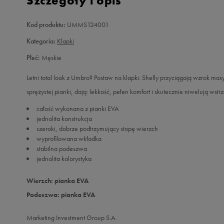
Szczegóły i opis
Kod produktu:
UMMS124001
Kategoria:
Klapki
Płeć:
Męskie
Letni total look z Umbro? Postaw na klapki. Shelly przyciągają wzrok m
sprężystej pianki, dają: lekkość, pełen komfort i skutecznie niwelują wstrz
całość wykonana z pianki EVA
jednolita konstrukcja
szeroki, dobrze podtrzymujący stopę wierzch
wyprofilowana wkładka
stabilna podeszwa
jednolita kolorystyka
Wierzch: pianka EVA
Podeszwa: pianka EVA
Marketing Investment Group S.A.