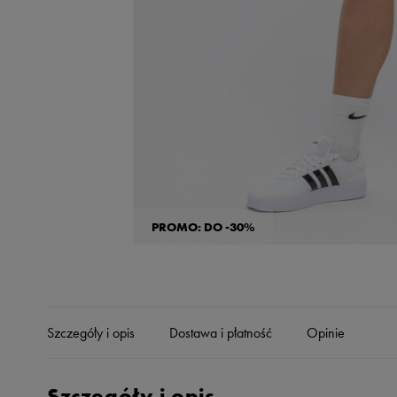
Skechers
Timberland
Umbro
Under Armour
Up8
U.S. Polo ASSN.
Vans
PROMO: DO -30%
Szczegóły i opis
Dostawa i płatność
Opinie
Szczegóły i opis