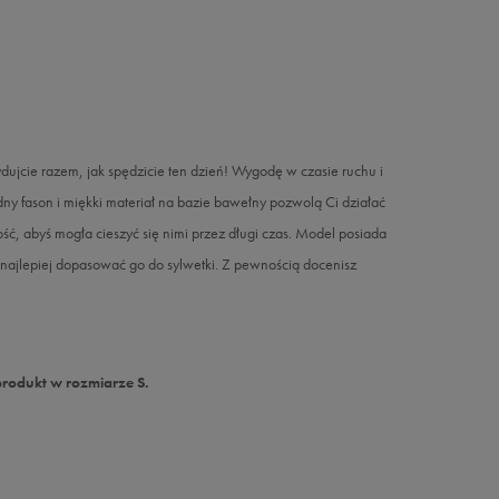
ujcie razem, jak spędzicie ten dzień! Wygodę w czasie ruchu i
y fason i miękki materiał na bazie bawełny pozwolą Ci działać
ć, abyś mogła cieszyć się nimi przez długi czas. Model posiada
najlepiej dopasować go do sylwetki. Z pewnością docenisz
produkt w rozmiarze S.