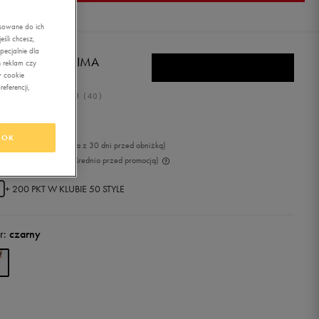
asowane do ich
śli chcesz,
ecjalnie dla
BRO SZORTY LIMA
 reklam czy
w cookie
eferencji,
5.0
(
40
)
,99
zł
z Vat
OK
9
zł
-4%
(najniższa cena z 30 dni przed obniżką)
9
zł
-20%
(cena bezpośrednio przed promocją)
+ 200 PKT W
KLUBIE 50 STYLE
r:
czarny