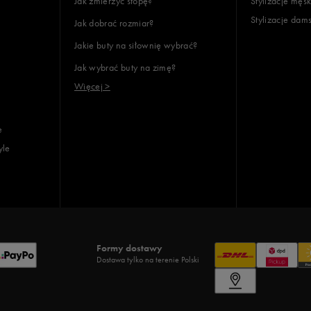
Jak zmierzyć stopę?
Stylizacje męsk
Stylizacje dam
Jak dobrać rozmiar?
lientów
Jakie buty na siłownię wybrać?
Jak wybrać buty na zimę?
Wyczyść
Szukaj
Więcej >
e
yle
Formy dostawy
Dostawa tylko na terenie Polski