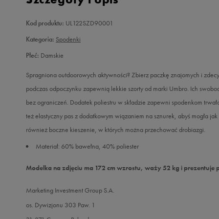
Kod produktu:
UL122SZD90001
Kategoria:
Spodenki
Płeć:
Damskie
Spragniona outdoorowych aktywności? Zbierz paczkę znajomych i zdecyd
podczas odpoczynku zapewnią lekkie szorty od marki Umbro. Ich swobodn
bez ograniczeń. Dodatek poliestru w składzie zapewni spodenkom trwałoś
też elastyczny pas z dodatkowym wiązaniem na sznurek, abyś mogła jak 
również boczne kieszenie, w których można przechować drobiazgi.
Materiał: 60% bawełna, 40% poliester
Modelka na zdjęciu ma 172 cm wzrostu, waży 52 kg i prezentuje 
Marketing Investment Group S.A.
os. Dywizjonu 303 Paw. 1