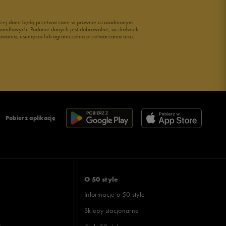
wyżej dane będą przetwarzane w prawnie uzasadnionym
i handlowych. Podanie danych jest dobrowolne, aczkolwiek
owania, usunięcia lub ograniczenia przetwarzania oraz
Pobierz aplikację
O 50 style
Informacje o 50 style
Sklepy stacjonarne