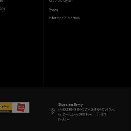
ie
Klub 50 style
skie
Praca
Informacje o firmie
Siedziba firmy
MARKETING INVESTMENT GROUP S.A.
os. Dywizjonu 303 Paw. 1, 31-871
Kraków