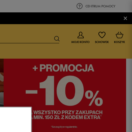
CENTRUM POMOCY
×
MOJE KONTO
SCHOWEK
KOSZYK
BUTY DLA CHŁOPCA
BUTY DLA DZIEWCZYNKI
0-4 lat
0-4 lat
4-8 lat
4-8 lat
9-16 lat
9-16 lat