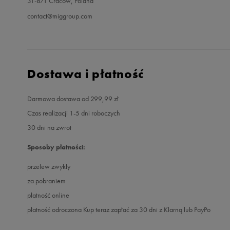
31-871 Cracow, Poland
contact@miggroup.com
Dostawa i płatność
Darmowa dostawa od 299,99 zł
Czas realizacji 1-5 dni roboczych
30 dni na zwrot
Sposoby płatności:
przelew zwykły
za pobraniem
płatność online
płatność odroczona Kup teraz zapłać za 30 dni z Klarną lub PayPo