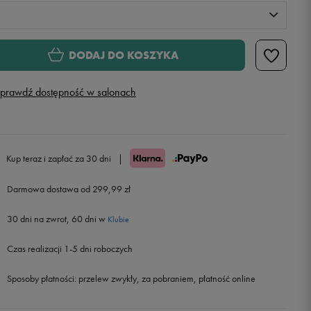
S
XS
DODAJ DO KOSZYKA
S
Powiadom o dostępności
prawdź dostępność w salonach
M
Powiadom o dostępności
L
Powiadom o dostępności
Kup teraz i zapłać za 30 dni
|
Darmowa dostawa od 299,99 zł
XL
Powiadom o dostępności
30 dni na zwrot, 60 dni w
Klubie
Czas realizacji 1-5 dni roboczych
Sposoby płatności:
przelew zwykły, za pobraniem, płatność online