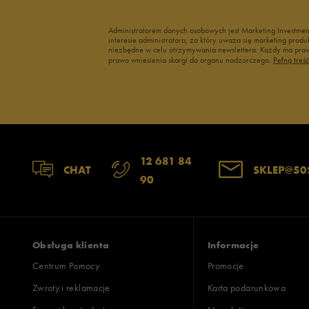
3
Administratorem danych osobowych jest Marketing Investme
interesie administratora, za który uważa się marketing pro
2
niezbędne w celu otrzymywania newslettera. Każdy ma prawo
prawo wniesienia skargi do organu nadzorczego.
Pełną treś
1
Zgodność z rozmiarem
Liczba głosów:
12 681 84
CHAT
SKLEP@50
90
zaniżony
zgodny
zawyż
Szerokość
Liczba głosów:
wąski
standardowy
szer
Obsługa klienta
Informacje
Centrum Pomocy
Promocje
Zwroty i reklamacje
Karta podarunkowa
Jak zbieramy opinie?