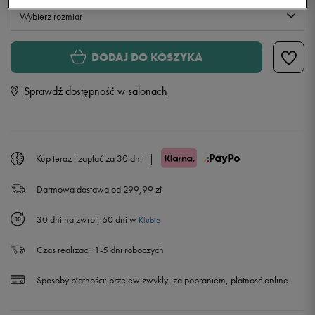
Wybierz rozmiar
S
DODAJ DO KOSZYKA
Sprawdź dostępność w salonach
M
L
Kup teraz i zapłać za 30 dni
|
XL
Powiadom o dostępności
Darmowa dostawa od 299,99 zł
XXL
30 dni na zwrot, 60 dni w
Klubie
Czas realizacji 1-5 dni roboczych
Sposoby płatności:
przelew zwykły, za pobraniem, płatność online