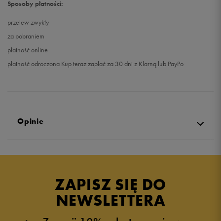
Sposoby płatności:
przelew zwykły
za pobraniem
płatność online
płatność odroczona Kup teraz zapłać za 30 dni z Klarną lub PayPo
Opinie
4.9
opinii klientów
45
z całego okresu
ZAPISZ SIĘ DO
zebranych i zweryfikowanych przez
NEWSLETTERA