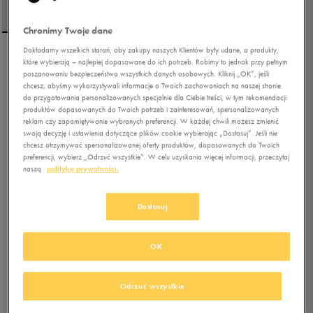
Chronimy Twoje dane
Dokładamy wszelkich starań, aby zakupy naszych Klientów były udane, a produkty,
które wybierają – najlepiej dopasowane do ich potrzeb. Robimy to jednak przy pełnym
UMBRO SZORTY MINOT
poszanowaniu bezpieczeństwa wszystkich danych osobowych. Kliknij „OK”, jeśli
chcesz, abyśmy wykorzystywali informacje o Twoich zachowaniach na naszej stronie
do przygotowania personalizowanych specjalnie dla Ciebie treści, w tym rekomendacji
produktów dopasowanych do Twoich potrzeb i zainteresowań, spersonalizowanych
4.9
(
45
)
reklam czy zapamiętywanie wybranych preferencji. W każdej chwili możesz zmienić
52,49
zł
z Vat
swoją decyzję i ustawienia dotyczące plików cookie wybierając „Dostosuj”. Jeśli nie
chcesz otrzymywać spersonalizowanej oferty produktów, dopasowanych do Twoich
55,99
zł
-6%
(najniższa cena z 30 dni przed obniżką)
preferencji, wybierz „Odrzuć wszystkie”. W celu uzyskania więcej informacji, przeczytaj
69,99
zł
-25%
(cena bezpośrednio przed promocją)
naszą
politykę prywatności.
+ 350 PKT W
KLUBIE 50 STYLE
Dostosuj
Kolor:
niebieski
OK
Odrzuć wszystkie