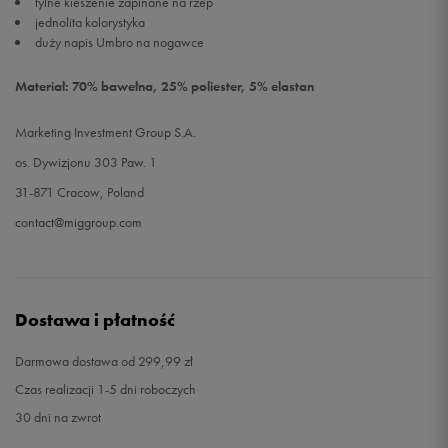
tylne kieszenie zapinane na rzep
jednolita kolorystyka
duży napis Umbro na nogawce
Materiał: 70% bawełna, 25% poliester, 5% elastan
Marketing Investment Group S.A.
os. Dywizjonu 303 Paw. 1
31-871 Cracow, Poland
contact@miggroup.com
Dostawa i płatność
Darmowa dostawa od 299,99 zł
Czas realizacji 1-5 dni roboczych
30 dni na zwrot