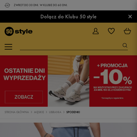
ZWROT DO 30 DNI. W KLUBIE DO 60 DNI.
×
Dołącz do Klubu 50 style
STRONA GŁÓWNA
MĘSKIE
UBRANIA
SPODENKI