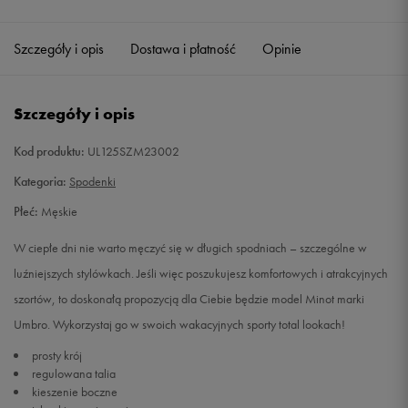
Szczegóły i opis
Dostawa i płatność
Opinie
Szczegóły i opis
Kod produktu:
UL125SZM23002
Kategoria:
Spodenki
Płeć:
Męskie
W ciepłe dni nie warto męczyć się w długich spodniach – szczególne w
luźniejszych stylówkach. Jeśli więc poszukujesz komfortowych i atrakcyjnych
szortów, to doskonałą propozycją dla Ciebie będzie model Minot marki
Umbro. Wykorzystaj go w swoich wakacyjnych sporty total lookach!
prosty krój
regulowana talia
kieszenie boczne