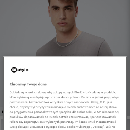
Chronimy Twoje dane
Dokładamy wszelkich starań, aby zakupy naszych Klientów były udane, a produkty,
które wybierają – najlepiej dopasowane do ich potrzeb. Robimy to jednak przy pełnym
poszanowaniu bezpieczeństwa wszystkich danych osobowych. Kliknij „OK”, jeśli
chcesz, abyśmy wykorzystywali informacje o Twoich zachowaniach na naszej stronie
1/5
PROMO: DO -30%
do przygotowania personalizowanych specjalnie dla Ciebie treści, w tym rekomendacji
produktów dopasowanych do Twoich potrzeb i zainteresowań, spersonalizowanych
reklam czy zapamiętywanie wybranych preferencji. W każdej chwili możesz zmienić
swoją decyzję i ustawienia dotyczące plików cookie wybierając „Dostosuj”. Jeśli nie