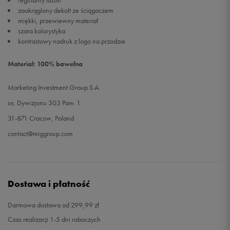
regularny fason
zaokrąglony dekolt ze ściągaczem
miękki, przewiewny materiał
szara kolorystyka
kontrastowy nadruk z logo na przodzie
Materiał: 100% bawełna
Marketing Investment Group S.A.
os. Dywizjonu 303 Paw. 1
31-871 Cracow, Poland
contact@miggroup.com
Dostawa i płatność
Darmowa dostawa od 299,99 zł
Czas realizacji 1-5 dni roboczych