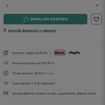
S
S
DODAJ DO KOSZYKA
Sprawdź dostępność w salonach
M
Powiadom o dostępności
L
Powiadom o dostępności
Kup teraz i zapłać za 30 dni
|
XL
Powiadom o dostępności
Darmowa dostawa od 299,99 zł
XXL
Powiadom o dostępności
30 dni na zwrot, 60 dni w
Klubie
Czas realizacji 1-5 dni roboczych
Sposoby płatności:
przelew zwykły, za pobraniem, płatność online