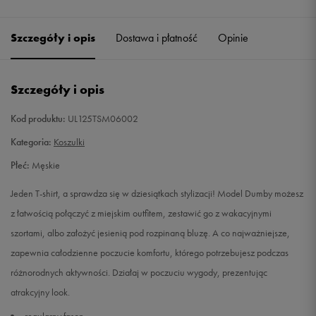
Szczegóły i opis
Dostawa i płatność
Opinie
Szczegóły i opis
Kod produktu:
UL125TSM06002
Kategoria:
Koszulki
Płeć:
Męskie
Jeden T-shirt, a sprawdza się w dziesiątkach stylizacji! Model Dumby możesz
z łatwością połączyć z miejskim outfitem, zestawić go z wakacyjnymi
szortami, albo założyć jesienią pod rozpinaną bluzę. A co najważniejsze,
zapewnia całodzienne poczucie komfortu, którego potrzebujesz podczas
różnorodnych aktywności. Działaj w poczuciu wygody, prezentując
atrakcyjny look.