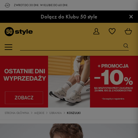
ZWROT DO 30 DNI. W KLUBIE DO 60 DNI.
×
Dołącz do Klubu 50 style
STRONA GŁÓWNA
MĘSKIE
UBRANIA
KOSZULKI