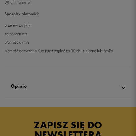
30 dni na zwrot
Sposoby płatności:
przelew zwykły
za pobraniem
płatność online
płatność odroczona Kup teraz zapłać za 30 dni z Klarną lub PayPo
Opinie
5.0
opinii klientów
38
z całego okresu
ZAPISZ SIĘ DO
zebranych i zweryfikowanych przez
NEWSLETTERA