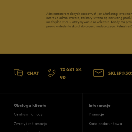
3
Administratorem danych osobowych jest Marketing Investme
interesie administratora, za który uważa się marketing pro
2
niezbędne w celu otrzymywania newslettera. Każdy ma prawo
prawo wniesienia skargi do organu nadzorczego.
Pełną treś
1
Szerokość
Liczba głosów:
12 681 84
CHAT
SKLEP@50
90
wąski
standardowy
szer
Zgodność z rozmiarem
Liczba głosów:
zaniżony
zgodny
zawyż
Obsługa klienta
Informacje
Centrum Pomocy
Promocje
Zwroty i reklamacje
Karta podarunkowa
Jak zbieramy opinie?