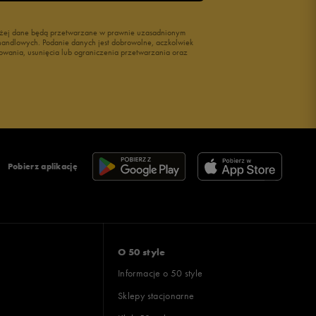
wyżej dane będą przetwarzane w prawnie uzasadnionym
i handlowych. Podanie danych jest dobrowolne, aczkolwiek
owania, usunięcia lub ograniczenia przetwarzania oraz
Pobierz aplikację
O 50 style
Informacje o 50 style
Sklepy stacjonarne