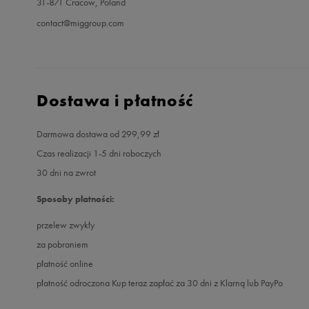
31-871 Cracow, Poland
contact@miggroup.com
Dostawa i płatność
Darmowa dostawa od 299,99 zł
Czas realizacji 1-5 dni roboczych
30 dni na zwrot
Sposoby płatności:
przelew zwykły
za pobraniem
płatność online
płatność odroczona Kup teraz zapłać za 30 dni z Klarną lub PayPo