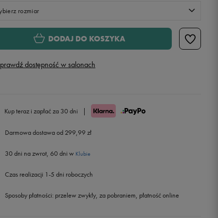
bierz rozmiar
S
DODAJ DO KOSZYKA
M
prawdź dostępność w salonach
L
Powiadom o dostępności
XL
Powiadom o dostępności
Kup teraz i zapłać za 30 dni
|
Darmowa dostawa od 299,99 zł
XXL
Powiadom o dostępności
30 dni na zwrot, 60 dni w
Klubie
Czas realizacji 1-5 dni roboczych
Sposoby płatności:
przelew zwykły, za pobraniem, płatność online