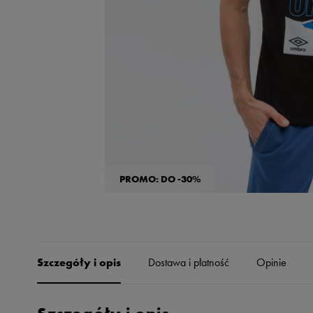
Skechers
Timberland
Umbro
Under Armour
Up8
U.S. Polo ASSN.
Vans
PROMO: DO -30%
Szczegóły i opis
Dostawa i płatność
Opinie