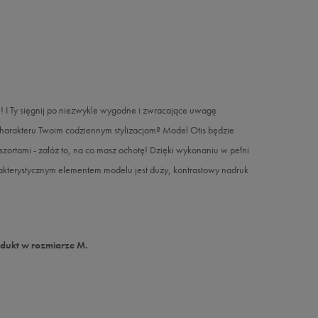
ie! I Ty sięgnij po niezwykle wygodne i zwracające uwagę
 charakteru Twoim codziennym stylizacjom? Model Otis będzie
szortami - załóż to, na co masz ochotę! Dzięki wykonaniu w pełni
rakterystycznym elementem modelu jest duży, kontrastowy nadruk
odukt w rozmiarze M.