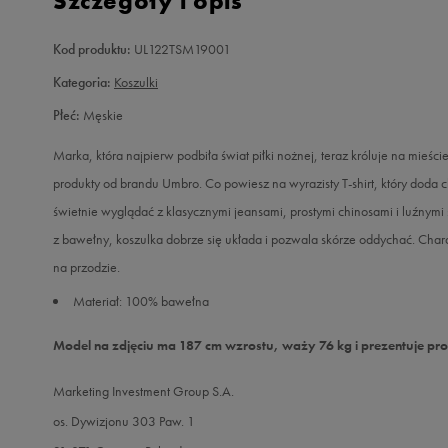
Szczegóły i opis
Kod produktu:
UL122TSM19001
Kategoria:
Koszulki
Płeć:
Męskie
Marka, która najpierw podbiła świat piłki nożnej, teraz króluje na mieśc
produkty od brandu Umbro. Co powiesz na wyrazisty T-shirt, który doda
świetnie wyglądać z klasycznymi jeansami, prostymi chinosami i luźnymi 
z bawełny, koszulka dobrze się układa i pozwala skórze oddychać. Cha
na przodzie.
Materiał: 100% bawełna
Model na zdjęciu ma 187 cm wzrostu, waży 76 kg i prezentuje pr
Marketing Investment Group S.A.
os. Dywizjonu 303 Paw. 1