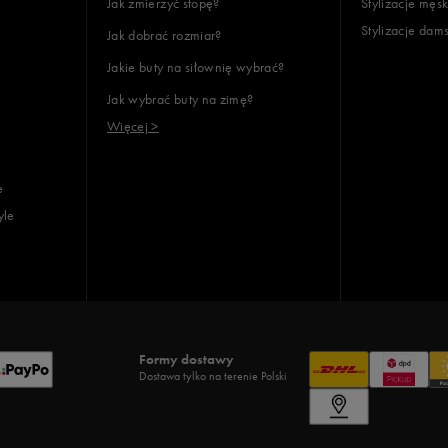
Jak zmierzyć stopę?
Stylizacje męsk
Stylizacje dam
Jak dobrać rozmiar?
lientów
Jakie buty na siłownię wybrać?
Jak wybrać buty na zimę?
Wyczyść
Szukaj
Więcej >
e
yle
Formy dostawy
Dostawa tylko na terenie Polski