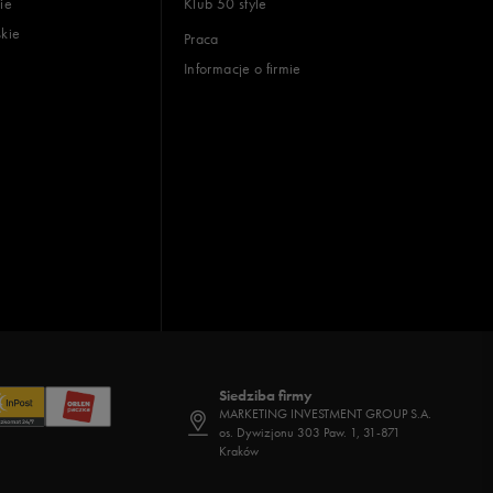
ie
Klub 50 style
skie
Praca
Informacje o firmie
Siedziba firmy
MARKETING INVESTMENT GROUP S.A.
os. Dywizjonu 303 Paw. 1, 31-871
Kraków