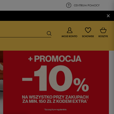
CENTRUM POMOCY
×
MOJE KONTO
SCHOWEK
KOSZYK
BUTY DLA CHŁOPCA
BUTY DLA DZIEWCZYNKI
0-4 lat
0-4 lat
4-8 lat
4-8 lat
9-16 lat
9-16 lat