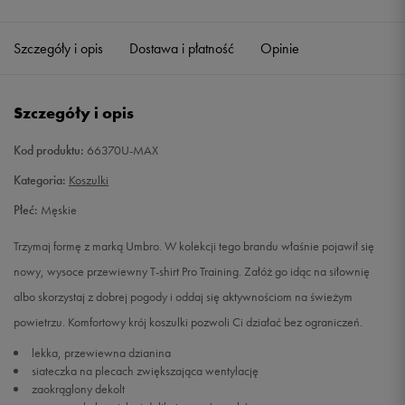
Szczegóły i opis
Dostawa i płatność
Opinie
Szczegóły i opis
Kod produktu:
66370U-MAX
Kategoria:
Koszulki
Płeć:
Męskie
Trzymaj formę z marką Umbro. W kolekcji tego brandu właśnie pojawił się
nowy, wysoce przewiewny T-shirt Pro Training. Załóż go idąc na siłownię
albo skorzystaj z dobrej pogody i oddaj się aktywnościom na świeżym
powietrzu. Komfortowy krój koszulki pozwoli Ci działać bez ograniczeń.
lekka, przewiewna dzianina
siateczka na plecach zwiększająca wentylację
zaokrąglony dekolt