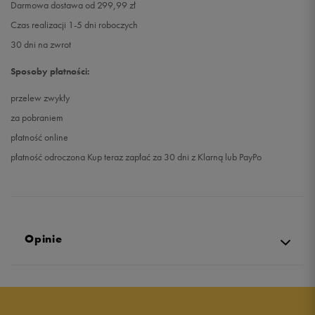
Darmowa dostawa od 299,99 zł
Czas realizacji 1-5 dni roboczych
30 dni na zwrot
Sposoby płatności:
przelew zwykły
za pobraniem
płatność online
płatność odroczona Kup teraz zapłać za 30 dni z Klarną lub PayPo
Opinie
4.7
opinii klientów
3
z całego okresu