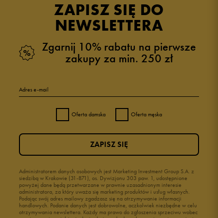
ZAPISZ SIĘ DO
zebranych i zweryfikowanych przez
NEWSLETTERA
Zgarnij 10% rabatu na pierwsze
zakupy za min. 250 zł
5
67%
Adres e-mail
4
33%
Oferta damska
Oferta męska
3
0%
ZAPISZ SIĘ
2
0%
1
Administratorem danych osobowych jest Marketing Investment Group S.A. z
0%
siedzibą w Krakowie (31-871), os. Dywizjonu 303 paw. 1, udostępnione
powyżej dane będą przetwarzane w prawnie uzasadnionym interesie
administratora, za który uważa się marketing produktów i usług własnych.
Podając swój adres mailowy zgadzasz się na otrzymywanie informacji
handlowych. Podanie danych jest dobrowolne, aczkolwiek niezbędne w celu
otrzymywania newslettera. Każdy ma prawo do zgłoszenia sprzeciwu wobec