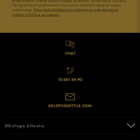
przetwarzania, a także żądania dostępu do danych, sprostowania, usunięcia
lub ograniczenia przetwarzania oraz prawo wniesienia skargi do organu
Jak zbieramy opinie?
nadzorczego.
Pełną treść oświadczenia o ochronie prywatności można
znaleźć w Polityce prywatności.
Opinie klientów
Wyczyść
Szukaj
CHAT
12 681 84 90
SKLEP@50STYLE.COM
Obsługa klienta
Centrum Pomocy