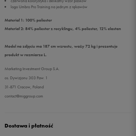
czerwona kolorystyka i delikatny wzór pasków
logo Umbro Pro Training na jednym z rękawów
Materiał 1: 100% poliester
Materiał 2: 84% poliester z recyklingu, 4% poliester, 12% elastan
Model na zdjęciu ma 187 cm wzrostu, waży 72 kg i prezentuje
produkt w rozmiarze L.
Marketing Investment Group S.A.
os. Dywizjonu 303 Paw. 1
31-871 Cracow, Poland
contact@miggroup.com
Dostawa i płatność