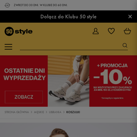
ZWROT DO 30 DNI. W KLUBIE DO 60 DNI.
×
Dołącz do Klubu 50 style
STRONA GŁÓWNA
MĘSKIE
UBRANIA
KOSZULKI