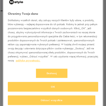
Chronimy Twoje dane
Dokładamy wszelkich starań, aby zakupy naszych Klientów były udane, a produkty,
UMBRO T-SHIRT SS PRO
które wybierają – najlepiej dopasowane do ich potrzeb. Robimy to jednak przy pełnym
TRAINING MARL POLY
poszanowaniu bezpieczeństwa wszystkich danych osobowych. Kliknij „OK”, jeśli
chcesz, abyśmy wykorzystywali informacje o Twoich zachowaniach na naszej stronie
do przygotowania personalizowanych specjalnie dla Ciebie treści, w tym rekomendacji
4.7
(
3
)
produktów dopasowanych do Twoich potrzeb i zainteresowań, spersonalizowanych
39,99
zł
z Vat
reklam czy zapamiętywanie wybranych preferencji. W każdej chwili możesz zmienić
swoją decyzję i ustawienia dotyczące plików cookie wybierając „Dostosuj”. Jeśli nie
47,99
zł
-17%
(najniższa cena od momentu wprowadzenia produktu)
chcesz otrzymywać spersonalizowanej oferty produktów, dopasowanych do Twoich
109,99
zł
-64%
(cena początkowa)
preferencji, wybierz „Odrzuć wszystkie”. W celu uzyskania więcej informacji, przeczytaj
naszą
politykę prywatności.
+ 200 PKT W
KLUBIE 50 STYLE
Dostosuj
Kolor:
czerwony
OK
Odrzuć wszystkie