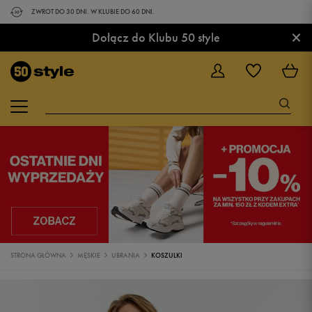
ZWROT DO 30 DNI. W KLUBIE DO 60 DNI.
×
Dołącz do Klubu 50 style
STRONA GŁÓWNA
MĘSKIE
UBRANIA
KOSZULKI