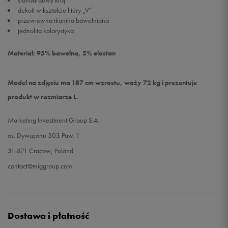
standardowy krój
dekolt w kształcie litery „V”
przewiewna tkanina bawełniana
jednolita kolorystyka
Materiał: 95% bawełna, 5% elastan
Model na zdjęciu ma 187 cm wzrostu, waży 72 kg i prezentuje
produkt w rozmiarze L.
Marketing Investment Group S.A.
os. Dywizjonu 303 Paw. 1
31-871 Cracow, Poland
contact@miggroup.com
Dostawa i płatność