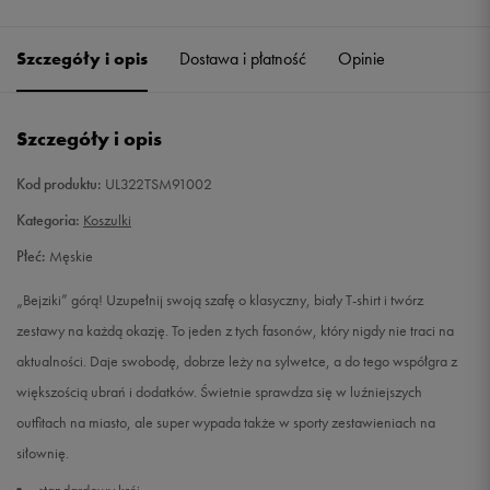
Szczegóły i opis
Dostawa i płatność
Opinie
Szczegóły i opis
Kod produktu:
UL322TSM91002
Kategoria:
Koszulki
Płeć:
Męskie
„Bejziki” górą! Uzupełnij swoją szafę o klasyczny, biały T-shirt i twórz
zestawy na każdą okazję. To jeden z tych fasonów, który nigdy nie traci na
aktualności. Daje swobodę, dobrze leży na sylwetce, a do tego współgra z
większością ubrań i dodatków. Świetnie sprawdza się w luźniejszych
outfitach na miasto, ale super wypada także w sporty zestawieniach na
siłownię.