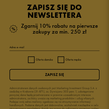
opinii klientów
27
z całego okresu
ZAPISZ SIĘ DO
zebranych i zweryfikowanych przez
NEWSLETTERA
Zgarnij 10% rabatu na pierwsze
zakupy za min. 250 zł
5
96%
Adres e-mail
4
4%
Oferta damska
Oferta męska
3
0%
ZAPISZ SIĘ
2
0%
1
Administratorem danych osobowych jest Marketing Investment Group S.A. z
0%
siedzibą w Krakowie (31-871), os. Dywizjonu 303 paw. 1, udostępnione
powyżej dane będą przetwarzane w prawnie uzasadnionym interesie
administratora, za który uważa się marketing produktów i usług własnych.
Podając swój adres mailowy zgadzasz się na otrzymywanie informacji
handlowych. Podanie danych jest dobrowolne, aczkolwiek niezbędne w celu
otrzymywania newslettera. Każdy ma prawo do zgłoszenia sprzeciwu wobec