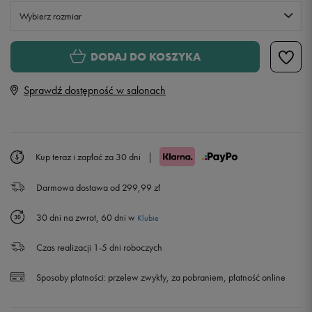
Wybierz rozmiar
S
DODAJ DO KOSZYKA
Sprawdź dostępność w salonach
M
L
Powiadom o dostępności
Kup teraz i zapłać za 30 dni
|
XL
Powiadom o dostępności
Darmowa dostawa od 299,99 zł
XXL
Powiadom o dostępności
30 dni na zwrot, 60 dni w
Klubie
Czas realizacji 1-5 dni roboczych
Sposoby płatności:
przelew zwykły, za pobraniem, płatność online