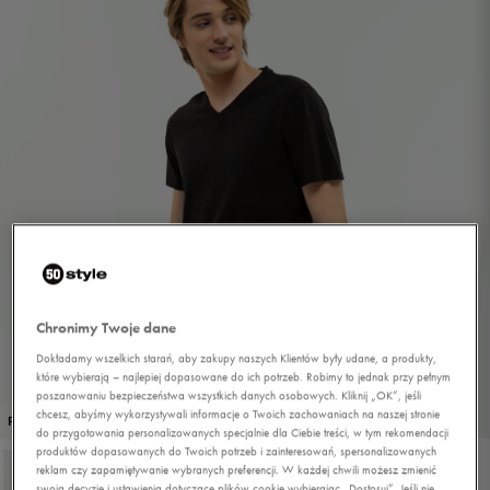
Chronimy Twoje dane
Dokładamy wszelkich starań, aby zakupy naszych Klientów były udane, a produkty,
które wybierają – najlepiej dopasowane do ich potrzeb. Robimy to jednak przy pełnym
poszanowaniu bezpieczeństwa wszystkich danych osobowych. Kliknij „OK”, jeśli
1/4
chcesz, abyśmy wykorzystywali informacje o Twoich zachowaniach na naszej stronie
PROMO: DO -30%
do przygotowania personalizowanych specjalnie dla Ciebie treści, w tym rekomendacji
produktów dopasowanych do Twoich potrzeb i zainteresowań, spersonalizowanych
reklam czy zapamiętywanie wybranych preferencji. W każdej chwili możesz zmienić
swoją decyzję i ustawienia dotyczące plików cookie wybierając „Dostosuj”. Jeśli nie