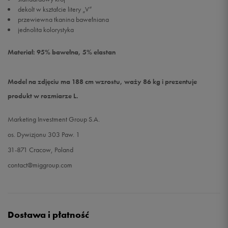
dekolt w kształcie litery „V”
przewiewna tkanina bawełniana
jednolita kolorystyka
Materiał: 95% bawełna, 5% elastan
Model na zdjęciu ma 188 cm wzrostu, waży 86 kg i prezentuje
produkt w rozmiarze L.
Marketing Investment Group S.A.
os. Dywizjonu 303 Paw. 1
31-871 Cracow, Poland
contact@miggroup.com
Dostawa i płatność