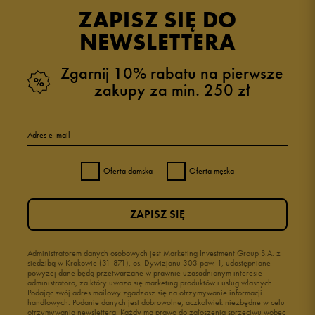
opinii klientów
27
z całego okresu
ZAPISZ SIĘ DO
zebranych i zweryfikowanych przez
NEWSLETTERA
Zgarnij 10% rabatu na pierwsze
zakupy za min. 250 zł
5
96%
Adres e-mail
4
4%
Oferta damska
Oferta męska
3
0%
ZAPISZ SIĘ
2
0%
1
Administratorem danych osobowych jest Marketing Investment Group S.A. z
0%
siedzibą w Krakowie (31-871), os. Dywizjonu 303 paw. 1, udostępnione
powyżej dane będą przetwarzane w prawnie uzasadnionym interesie
administratora, za który uważa się marketing produktów i usług własnych.
Podając swój adres mailowy zgadzasz się na otrzymywanie informacji
handlowych. Podanie danych jest dobrowolne, aczkolwiek niezbędne w celu
otrzymywania newslettera. Każdy ma prawo do zgłoszenia sprzeciwu wobec