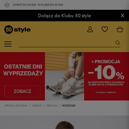
ZWROT DO 30 DNI. W KLUBIE DO 60 DNI.
×
Dołącz do Klubu 50 style
STRONA GŁÓWNA
MĘSKIE
UBRANIA
KOSZULKI