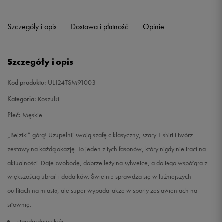
Szczegóły i opis
Dostawa i płatność
Opinie
Szczegóły i opis
Kod produktu:
UL124TSM91003
Kategoria:
Koszulki
Płeć:
Męskie
„Bejziki” górą! Uzupełnij swoją szafę o klasyczny, szary T-shirt i twórz
zestawy na każdą okazję. To jeden z tych fasonów, który nigdy nie traci na
aktualności. Daje swobodę, dobrze leży na sylwetce, a do tego współgra z
większością ubrań i dodatków. Świetnie sprawdza się w luźniejszych
outfitach na miasto, ale super wypada także w sporty zestawieniach na
siłownię.
standardowy krój