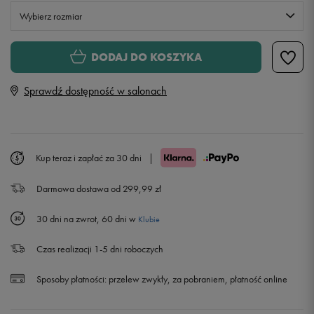
Wybierz rozmiar
S
DODAJ DO KOSZYKA
Sprawdź dostępność w salonach
M
L
Powiadom o dostępności
Kup teraz i zapłać za 30 dni
|
XL
Powiadom o dostępności
Darmowa dostawa od 299,99 zł
XXL
Powiadom o dostępności
30 dni na zwrot, 60 dni w
Klubie
Czas realizacji 1-5 dni roboczych
Sposoby płatności:
przelew zwykły, za pobraniem, płatność online