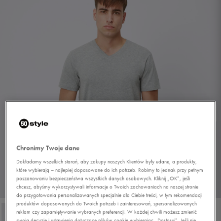
Chronimy Twoje dane
Dokładamy wszelkich starań, aby zakupy naszych Klientów były udane, a produkty,
które wybierają – najlepiej dopasowane do ich potrzeb. Robimy to jednak przy pełnym
poszanowaniu bezpieczeństwa wszystkich danych osobowych. Kliknij „OK”, jeśli
1/4
chcesz, abyśmy wykorzystywali informacje o Twoich zachowaniach na naszej stronie
do przygotowania personalizowanych specjalnie dla Ciebie treści, w tym rekomendacji
produktów dopasowanych do Twoich potrzeb i zainteresowań, spersonalizowanych
reklam czy zapamiętywanie wybranych preferencji. W każdej chwili możesz zmienić
swoją decyzję i ustawienia dotyczące plików cookie wybierając „Dostosuj”. Jeśli nie