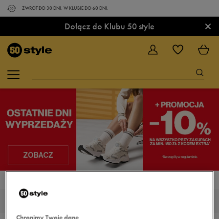
ZWROT DO 30 DNI. W KLUBIE DO 60 DNI.
×
Dołącz do Klubu 50 style
STRONA GŁÓWNA
UNDER ARMOUR HOVR SONIC
UNDER ARMOUR HOVR SONIC
Chronimy Twoje dane