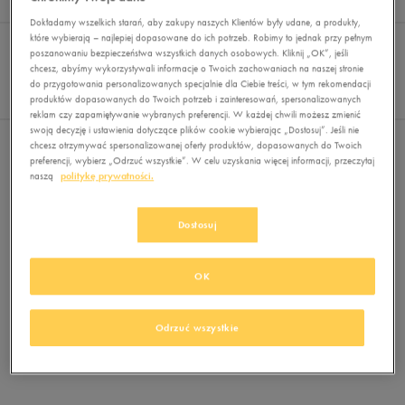
Wyników
0
Dokładamy wszelkich starań, aby zakupy naszych Klientów były udane, a produkty,
Sortuj:
które wybierają – najlepiej dopasowane do ich potrzeb. Robimy to jednak przy pełnym
FILTRUJ
REKOMENDOWANE
poszanowaniu bezpieczeństwa wszystkich danych osobowych. Kliknij „OK”, jeśli
Pokaż
chcesz, abyśmy wykorzystywali informacje o Twoich zachowaniach na naszej stronie
60
do przygotowania personalizowanych specjalnie dla Ciebie treści, w tym rekomendacji
produktów dopasowanych do Twoich potrzeb i zainteresowań, spersonalizowanych
z 0
reklam czy zapamiętywanie wybranych preferencji. W każdej chwili możesz zmienić
swoją decyzję i ustawienia dotyczące plików cookie wybierając „Dostosuj”. Jeśli nie
Nie wybrano filtrów
chcesz otrzymywać spersonalizowanej oferty produktów, dopasowanych do Twoich
preferencji, wybierz „Odrzuć wszystkie”. W celu uzyskania więcej informacji, przeczytaj
naszą
politykę prywatności.
Dostosuj
OK
Brak produktów do wyświetlenia
Zmień kryteria wyszukiwania lub
Odrzuć wszystkie
usuń wybrane filtry