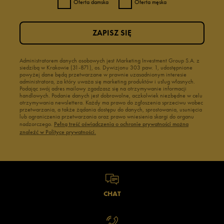
Oferta damska
Oferta męska
ZAPISZ SIĘ
Administratorem danych osobowych jest Marketing Investment Group S.A. z
siedzibą w Krakowie (31-871), os. Dywizjonu 303 paw. 1, udostępnione
powyżej dane będą przetwarzane w prawnie uzasadnionym interesie
administratora, za który uważa się marketing produktów i usług własnych.
Podając swój adres mailowy zgadzasz się na otrzymywanie informacji
handlowych. Podanie danych jest dobrowolne, aczkolwiek niezbędne w celu
otrzymywania newslettera. Każdy ma prawo do zgłoszenia sprzeciwu wobec
przetwarzania, a także żądania dostępu do danych, sprostowania, usunięcia
lub ograniczenia przetwarzania oraz prawo wniesienia skargi do organu
nadzorczego.
Pełną treść oświadczenia o ochronie prywatności można
znaleźć w Polityce prywatności.
CHAT