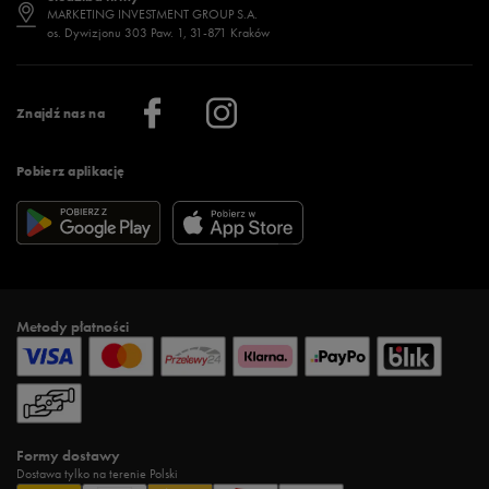
Jak wybrać buty na zimę?
Stylizacje damskie
Sklepy stacjonarne
MARKETING INVESTMENT GROUP S.A.
os. Dywizjonu 303 Paw. 1, 31-871 Kraków
Więcej >
Klub 50 style
Regulamin sklepu 50 style
Praca
Regulamin aplikacji 50 style
Informacje o firmie
Więcej regulaminów >
Znajdź nas na
Pobierz aplikację
Metody płatności
Formy dostawy
Dostawa tylko na terenie Polski