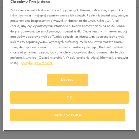
Chronimy Twoje dane
Wyników
0
Dokładamy wszelkich starań, aby zakupy naszych Klientów były udane, a produkty,
Sortuj:
FILTRUJ
które wybierają – najlepiej dopasowane do ich potrzeb. Robimy to jednak przy pełnym
REKOMENDOWANE
poszanowaniu bezpieczeństwa wszystkich danych osobowych. Kliknij „OK”, jeśli
Pokaż
chcesz, abyśmy wykorzystywali informacje o Twoich zachowaniach na naszej stronie
60
do przygotowania personalizowanych specjalnie dla Ciebie treści, w tym rekomendacji
z 0
produktów dopasowanych do Twoich potrzeb i zainteresowań, spersonalizowanych
reklam czy zapamiętywanie wybranych preferencji. W każdej chwili możesz zmienić
swoją decyzję i ustawienia dotyczące plików cookie wybierając „Dostosuj”. Jeśli nie
Nie wybrano filtrów
chcesz otrzymywać spersonalizowanej oferty produktów, dopasowanych do Twoich
preferencji, wybierz „Odrzuć wszystkie”. W celu uzyskania więcej informacji, przeczytaj
naszą
politykę prywatności.
Dostosuj
OK
Brak produktów do wyświetlenia
Zmień kryteria wyszukiwania lub
Odrzuć wszystkie
usuń wybrane filtry