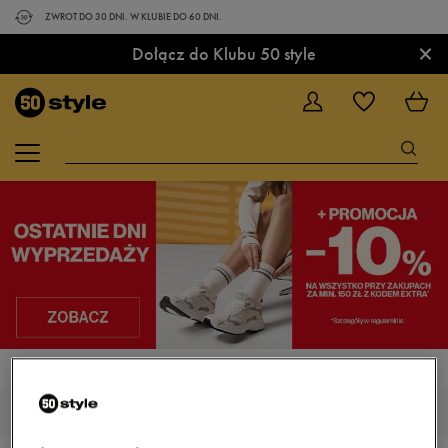
ZWROT DO 30 DNI. W KLUBIE DO 60 DNI.
×
Dołącz do Klubu 50 style
STRONA GŁÓWNA
UP8 NOAH
MĘSKIE UP8 NOAH