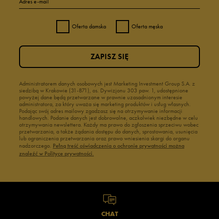
Adres e-mail
Oferta damska
Oferta męska
ZAPISZ SIĘ
Administratorem danych osobowych jest Marketing Investment Group S.A. z
siedzibą w Krakowie (31-871), os. Dywizjonu 303 paw. 1, udostępnione
powyżej dane będą przetwarzane w prawnie uzasadnionym interesie
administratora, za który uważa się marketing produktów i usług własnych.
Podając swój adres mailowy zgadzasz się na otrzymywanie informacji
handlowych. Podanie danych jest dobrowolne, aczkolwiek niezbędne w celu
otrzymywania newslettera. Każdy ma prawo do zgłoszenia sprzeciwu wobec
przetwarzania, a także żądania dostępu do danych, sprostowania, usunięcia
lub ograniczenia przetwarzania oraz prawo wniesienia skargi do organu
nadzorczego.
Pełną treść oświadczenia o ochronie prywatności można
znaleźć w Polityce prywatności.
CHAT