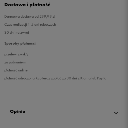
Dostawa i płatność
Darmowa dostawa od 299,99 zł
Czas realizacji 1-5 dni roboczych
30 dni na zwrot
Sposoby płatności:
przelew zwykły
za pobraniem
płatność online
płatność odroczona Kup teraz zapłać za 30 dni z Klarną lub PayPo
Opinie
Produkt nie posiada recenzji