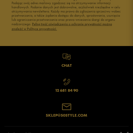
Podając swój adres mailowy zgadzasz się na otrzymywanie informacji
handlowych. Podanie danych jest dobrowolne, aczkolwiek niezbędne w celu
otrzymywania newslettera. Każdy ma prawo do zgłoszenia sprzeciwu wobec
przetwarzania, a także żądania dostępu do danych, sprostowania, usunięcia
lub ograniczenia przetwarzania oraz prawo wniesienia skargi do organu
nadzorczego.
Pełną treść oświadczenia o ochronie prywatności można
znaleźć w Polityce prywatności.
CHAT
12 681 84 90
SKLEP@50STYLE.COM