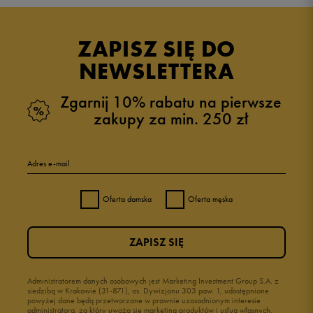
ZAPISZ SIĘ DO
NEWSLETTERA
Zgarnij 10% rabatu na pierwsze
zakupy za min. 250 zł
Adres e-mail
Oferta damska
Oferta męska
ZAPISZ SIĘ
Administratorem danych osobowych jest Marketing Investment Group S.A. z
siedzibą w Krakowie (31-871), os. Dywizjonu 303 paw. 1, udostępnione
powyżej dane będą przetwarzane w prawnie uzasadnionym interesie
administratora, za który uważa się marketing produktów i usług własnych.