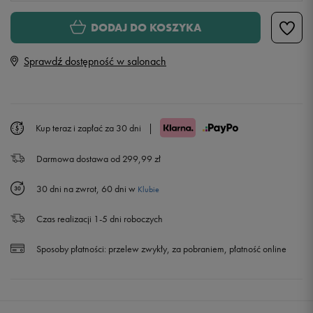
XS
Powiadom o dostępności
DODAJ DO KOSZYKA
Sprawdź dostępność w salonach
S
Powiadom o dostępności
M
Kup teraz i zapłać za 30 dni
|
L
Powiadom o dostępności
Darmowa dostawa od 299,99 zł
30 dni na zwrot, 60 dni w
Klubie
Czas realizacji 1-5 dni roboczych
Sposoby płatności:
przelew zwykły, za pobraniem, płatność online