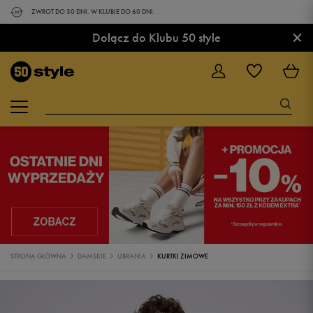
ZWROT DO 30 DNI. W KLUBIE DO 60 DNI.
×
Dołącz do Klubu 50 style
STRONA GŁÓWNA
DAMSKIE
UBRANIA
KURTKI ZIMOWE