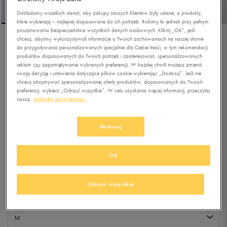
Dokładamy wszelkich starań, aby zakupy naszych Klientów były udane, a produkty,
które wybierają – najlepiej dopasowane do ich potrzeb. Robimy to jednak przy pełnym
poszanowaniu bezpieczeństwa wszystkich danych osobowych. Kliknij „OK”, jeśli
chcesz, abyśmy wykorzystywali informacje o Twoich zachowaniach na naszej stronie
VANS KURTKA BENNETT
do przygotowania personalizowanych specjalnie dla Ciebie treści, w tym rekomendacji
produktów dopasowanych do Twoich potrzeb i zainteresowań, spersonalizowanych
BOMBER
reklam czy zapamiętywanie wybranych preferencji. W każdej chwili możesz zmienić
swoją decyzję i ustawienia dotyczące plików cookie wybierając „Dostosuj”. Jeśli nie
0.0
(
0
)
chcesz otrzymywać spersonalizowanej oferty produktów, dopasowanych do Twoich
preferencji, wybierz „Odrzuć wszystkie”. W celu uzyskania więcej informacji, przeczytaj
399,99
zł
z Vat
naszą
politykę prywatności.
+ 2000 PKT W
KLUBIE 50 STYLE
Dostosuj
Kolor:
czarny
OK
Odrzuć wszystkie
M