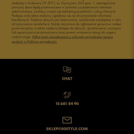
siedzibą w Krakowie (31-871), os. Dywizjonu 303 paw. 1, udostępnione
powyżej dane będą przetwarzane w prawnie uzasadnionym interesie
administratora, za który uważa się marketing produktów i usług własnych.
Podając swój adres mailowy zgadzasz się na otrzymywanie informacji
handlowych. Podanie danych jest dobrowolne, aczkolwiek niezbędne w celu
otrzymywania newslettera. Każdy ma prawo do zgłoszenia sprzeciwu wobec
przetwarzania, a także żądania dostępu do danych, sprostowania, usunięcia
lub ograniczenia przetwarzania oraz prawo wniesienia skargi do organu
nadzorczego.
Pełną treść oświadczenia o ochronie prywatności można
znaleźć w Polityce prywatności.
CHAT
12 681 84 90
SKLEP@50STYLE.COM