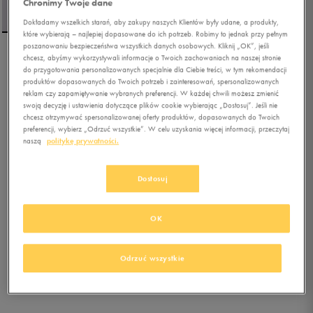
Chronimy Twoje dane
Dokładamy wszelkich starań, aby zakupy naszych Klientów były udane, a produkty,
które wybierają – najlepiej dopasowane do ich potrzeb. Robimy to jednak przy pełnym
poszanowaniu bezpieczeństwa wszystkich danych osobowych. Kliknij „OK”, jeśli
chcesz, abyśmy wykorzystywali informacje o Twoich zachowaniach na naszej stronie
VANS T-SHIRT MN LEFT
do przygotowania personalizowanych specjalnie dla Ciebie treści, w tym rekomendacji
CHEST LOGO TEE BLACK
produktów dopasowanych do Twoich potrzeb i zainteresowań, spersonalizowanych
reklam czy zapamiętywanie wybranych preferencji. W każdej chwili możesz zmienić
swoją decyzję i ustawienia dotyczące plików cookie wybierając „Dostosuj”. Jeśli nie
0.0
(
0
)
chcesz otrzymywać spersonalizowanej oferty produktów, dopasowanych do Twoich
59,99
zł
z Vat
preferencji, wybierz „Odrzuć wszystkie”. W celu uzyskania więcej informacji, przeczytaj
naszą
politykę prywatności.
79,99
zł
-25%
(najniższa cena z 30 dni przed obniżką)
79,99
zł
-25%
(cena bezpośrednio przed promocją)
Dostosuj
+ 400 PKT W
KLUBIE 50 STYLE
OK
Kolor:
czarny
Odrzuć wszystkie