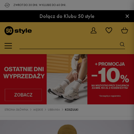
ZWROT DO 30 DNI. W KLUBIE DO 60 DNI.
×
Dołącz do Klubu 50 style
STRONA GŁÓWNA
MĘSKIE
UBRANIA
KOSZULKI