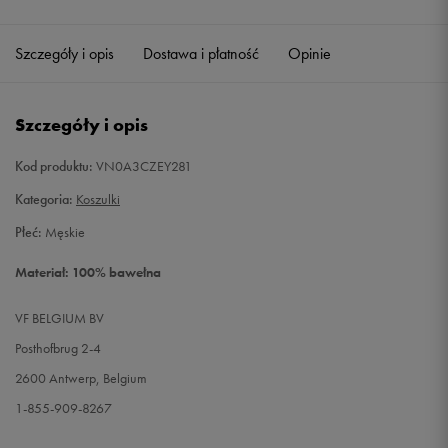
Szczegóły i opis
Dostawa i płatność
Opinie
Szczegóły i opis
Kod produktu:
VN0A3CZEY281
Kategoria:
Koszulki
Płeć:
Męskie
Materiał: 100% bawełna
VF BELGIUM BV
Posthofbrug 2-4
2600 Antwerp, Belgium
1-855-909-8267