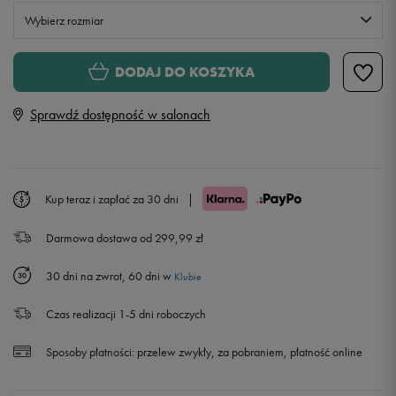
Wybierz rozmiar
XS
DODAJ DO KOSZYKA
Sprawdź dostępność w salonach
S
M
Powiadom o dostępności
Kup teraz i zapłać za 30 dni
|
L
Powiadom o dostępności
Darmowa dostawa od 299,99 zł
XL
Powiadom o dostępności
30 dni na zwrot, 60 dni w
Klubie
XXL
Powiadom o dostępności
Czas realizacji 1-5 dni roboczych
Sposoby płatności:
przelew zwykły, za pobraniem, płatność online