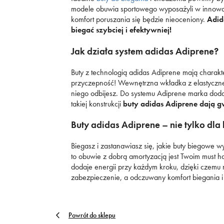
Nerki
Reebok Court Advance
modele obuwia sportowego wyposażyli w innowacy
Disney
Buty outdoor
Buty treningowe
Buty outdoor
Buty treningowe
Stroje kąpielowe
Stroje kąpielowe
Bluzy
Kurtki zimowe
Buty lifestyle
Bokserki Umbro
adidas Barreda
ad
Sz
Plecaki
komfort poruszania się będzie nieoceniony.
Adid
adidas Court
Ellesse
Buty zimowe
Buty piłkarskie
Buty piłkarskie
Buty outdoor
Sukienki
Bluzy
Spodnie
Sukienki
Reebok Smash Edge
Re
biegać szybciej i efektywniej!
Torby
Empire
Duże rozmiary
Buty outdoor
Buty zimowe
Buty piłkarskie
Legginsy
Spodnie
Komplety dresowe
adidas Grand Court
ad
Jak działa system adidas Adiprene?
Akcesoria
Fila
Buty zimowe
Buty zimowe
Bluzy
Legginsy
Legginsy
piłkarskie
Must Have
Must Have
Buty z technologią adidas Adiprene mają charakt
Jordan
Trapery
Trapery
Spodnie
Komplety dresowe
Bezrękawniki
Pielęgnacja obuwia
przyczepność! Wewnętrzna wkładka z elastycznej
niego odbijesz. Do systemu Adiprene marka doda
Lacoste
Duże rozmiary
Duże rozmiary
Komplety dresowe
Bezrękawniki
Kurtki przejściowe
Akcesoria
takiej konstrukcji
buty adidas Adiprene dają g
narciarskie
Levi's
Kurtki przejściowe
Kurtki przejściowe
Kurtki zimowe
Szaliki i rękawiczki
Must Have
Must Have
Buty adidas Adiprene – nie tylko dla
New Balance
Bezrękawniki
Kurtki zimowe
Czapki zimowe
Must Have
New Era
Kurtki zimowe
Biegasz i zastanawiasz się, jakie buty biegowe w
to obuwie z dobrą amortyzacją jest Twoim must h
Must Have
Nike
dodaje energii przy każdym kroku, dzięki czemu 
Must Have
zabezpieczenie, a odczuwany komfort biegania i
Oto
Puma
Reebok
Powrót do sklepu