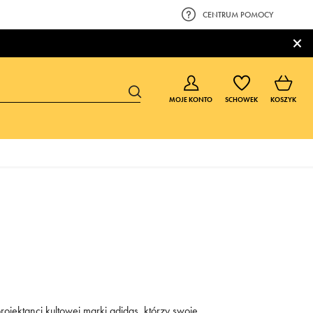
CENTRUM POMOCY
×
MOJE KONTO
SCHOWEK
KOSZYK
BUTY DLA CHŁOPCA
BUTY DLA DZIEWCZYNKI
0-4 lat
0-4 lat
4-8 lat
4-8 lat
9-16 lat
9-16 lat
jektanci kultowej marki adidas, którzy swoje