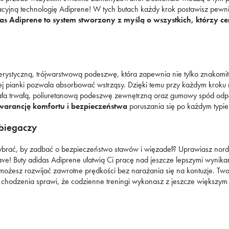
Nerki
Nerki
jną technologię Adiprene! W tych butach każdy krok postawisz pewnie
Fila
DC
New Balance
idas Crazychaos
orty Umbro
Plecaki
Plecaki
as Adiprene to system stworzony z myślą o wszystkich, którzy ce
Jordan
Empire
Nike
ebok Court Advance
Torby sportowe
Torby sportowe
Levi's
Fila
Puma
idas VL Court
Pielęgnacja obuwia
Akcesoria
Lacoste
Jordan
Reebok
piłkarskie
Szaliki i rękawiczki
erystyczną, trójwarstwową podeszwę, która zapewnia nie tylko znakomit
New Balance
Levi's
Skechers
Pielęgnacja obuwia
 pianki pozwala absorbować wstrząsy. Dzięki temu przy każdym kroku m
Czapki zimowe
ła trwałą, poliuretanową podeszwę zewnętrzną oraz gumowy spód odporn
New Era
Lacoste
Umbro
Akcesoria
warancję komfortu i bezpieczeństwa
poruszania się po każdym typie
narciarskie
Nike
New Balance
Vans
Szaliki i rękawiczki
 biegaczy
Oto
New Era
Czapki zimowe
Puma
Nike
ybrać, by zadbać o bezpieczeństwo stawów i więzadeł? Uprawiasz nordic 
ave! Buty adidas Adiprene ułatwią Ci pracę nad jeszcze lepszymi wynika
Reebok
Oto
możesz rozwijać zawrotne prędkości bez narażania się na kontuzje. Two
 chodzenia sprawi, że codzienne treningi wykonasz z jeszcze większy
Sizeer
Puma
Skechers
Reebok
Umbro
Sizeer