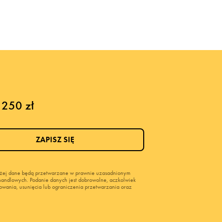
 250 zł
ZAPISZ SIĘ
wyżej dane będą przetwarzane w prawnie uzasadnionym
i handlowych. Podanie danych jest dobrowolne, aczkolwiek
owania, usunięcia lub ograniczenia przetwarzania oraz