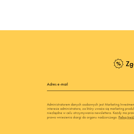
Skechers
Timberland
Umbro
Under Armour
Up8
U.S. Polo ASSN.
Zg
Vans
Adres e-mail
Administratorem danych osobowych jest Marketing Investme
interesie administratora, za który uważa się marketing pro
niezbędne w celu otrzymywania newslettera. Każdy ma prawo
prawo wniesienia skargi do organu nadzorczego.
Pełną treś