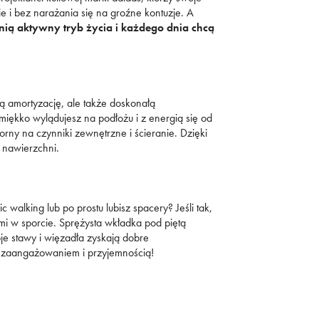
 i bez narażania się na groźne kontuzje. A
nią aktywny tryb życia i każdego dnia chcą
ą amortyzację, ale także doskonałą
iękko wylądujesz na podłożu i z energią się od
y na czynniki zewnętrzne i ścieranie. Dzięki
 nawierzchni.
walking lub po prostu lubisz spacery? Jeśli tak,
mi w sporcie. Sprężysta wkładka pod piętą
je stawy i więzadła zyskają dobre
m zaangażowaniem i przyjemnością!