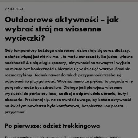
29.03.2024
Outdoorowe aktywności – jak
wybrać strój na wiosenne
wycieczki?
Gdy temperatury każdego dnia rosną, dzień staje się coraz dłuższy,
a słońca więcej jest niż nie ma… to może oznaczać tylko jedno: wiosna
nadchodzi! A z nią długie spacery, aktywności na zewnątrz i wyjścia
na miasto bez konieczności ubierania się w dziesięć warstw. Sami się
rozmarzyliśmy. Jednak nawet do takich przyjemności trzeba się
odpowiednio przygotować. Wiosna, mimo że piękna, to pogoda w tę
porę roku może być zdradliwa. Dlatego jeśli planujesz wiosenne
wycieczki do parku czy lasu, zadbaj o odpowiednie ubranie, buty i
akcesoria. Przekonaj się, na co zwrócić uwagę, by każda aktywność
na świeżym powietrzu była komfortowa, bezpieczna i po prostu…
przyjemna!
Po pierwsze: odzież trekkingowa
Przygotowania do wyjścia zacznij od wyboru odpowiedniego ubrania.