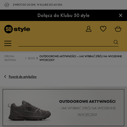
ZWROT DO 30 DNI. W KLUBIE DO 60 DNI.
×
Dołącz do Klubu 50 style
STRONA
OUTDOOROWE AKTYWNOŚCI – JAK WYBRAĆ STRÓJ NA WIOSENNE
BLOG
GŁÓWNA
WYCIECZKI?
Powrót do artykułów