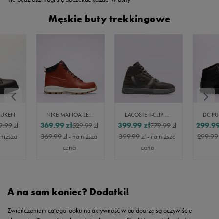
Męskie buty trekkingowe
AUKEN
NIKE MANOA LEATHER SE
LACOSTE T-CLIP WNTR MID 222 2
369.99
zł
399.99
zł
299.9
9.99
zł
529.99
zł
779.99
zł
jniższa
369.99
zł
- najniższa
399.99
zł
- najniższa
299.99
cena
cena
A na sam koniec? Dodatki!
Zwieńczeniem całego looku na aktywność w outdoorze są oczywiście