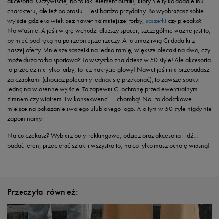
akcesoria. Oczywiście, bo to taki element outfitu, który nie tylko dodaje mu
charakteru, ale też po prostu – jest bardzo przydatny. Bo wyobrażasz sobie
wyjście gdziekolwiek bez nawet najmniejszej torby,
saszetki
czy plecaka?
No właśnie. A jeśli w grę wchodzi dłuższy spacer, szczególnie ważne jest to,
by mieć pod ręką najpotrzebniejsze rzeczy. A to umożliwią Ci dodatki z
naszej oferty. Mniejsze saszetki na jedno ramię, większe plecaki na dwa, czy
może duża torba sportowa? To wszystko znajdziesz w 50 style! Ale akcesoria
to przecież nie tylko torby, to też nakrycie głowy! Nawet jeśli nie przepadasz
za czapkami (chociaż polecamy jednak się przekonać), to zawsze spakuj
jedną na wiosenne wyjście. To zapewni Ci ochronę przed ewentualnym
zimnem czy wiatrem. I w konsekwencji – chorobą! No i to dodatkowe
miejsce na pokazanie swojego ulubionego logo. A o tym w 50 style nigdy nie
zapominamy.
Na co czekasz? Wybierz buty trekkingowe, odzież oraz akcesoria i idź…
badać teren, przecierać szlaki i wszystko to, na co tylko masz ochotę wiosną!
Przeczytaj również: