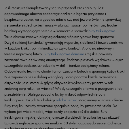
Jeśli masz już skompletowany set, to przyszedł czas na buty. Bez
odpowiedniego obuwia żadna wycieczka nie będzie przyjemna i
bezpieczna. Jasne, na wypad do miasta czy nad jezioro świetnie sprawdzą
się sneakersy. Jednak jeśli masz w planach spacer po nierównym, trochę
bardziej wymagającym terenie – koniecznie sprawdź
buty trekkingowe
.
Takie obuwie zapewnia lepszą ochronę stóp niż typowe buty sportowe.
Dzięki solidnej konstrukcji gwarantują wsparcie, stabilność i bezpieczeństwo
w każdym kroku, bo minimalizują ryzyko kontuzji. A o to na nierównym
terenie naprawdę łatwo.
Buty trekkingowe damskie
i męskie powinny
zawierać również świetną amortyzację. Podczas pieszych wędrówek – a już
szczególnie podczas schodzenia w dół – bardzo obciążamy kolana.
Odpowiednia technika chodu i amortyzacja w butach wspomogą każdy krok!
Nie zapominaj też o dobrej wentylacji, która podczas każdej wzmożonej
aktywności jest istotna. A gdy tę aktywność wykonujemy jeszcze w tak
zmienną porę roku, jak wiosna? Wtedy szczególnie łatwo o przegrzanie lub
przeziębienie. Dlatego zadbaj o to, by wybrać odpowiednie buty
trekkingowe. Tak jak te z kolekcji
adidas Terrex
, którą mamy w naszej ofercie.
Buty z tej linii zostały stworzone specjalnie po to, by przecierać szlaki. Do
wyboru jest wiele modeli, więc każdy znajdzie coś dla siebie. Buty
trekkingowe męskie, damskie, a może dla dzieci? Te za kostkę czy niższe?
Sprawdź najlepsze sportowe marki w 50 style i dopasuj do siebie. Od teraz
nie będziesz mógł się doczekać każdej wiosny!