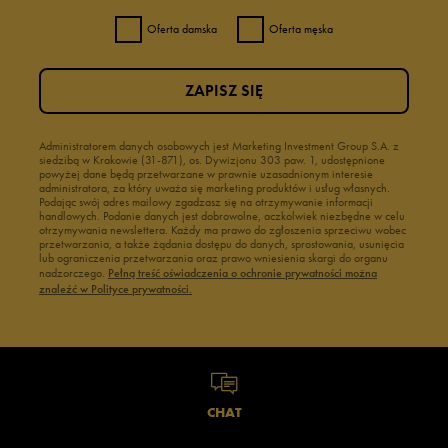
Oferta damska
Oferta męska
ZAPISZ SIĘ
Administratorem danych osobowych jest Marketing Investment Group S.A. z
siedzibą w Krakowie (31-871), os. Dywizjonu 303 paw. 1, udostępnione
powyżej dane będą przetwarzane w prawnie uzasadnionym interesie
administratora, za który uważa się marketing produktów i usług własnych.
Podając swój adres mailowy zgadzasz się na otrzymywanie informacji
handlowych. Podanie danych jest dobrowolne, aczkolwiek niezbędne w celu
otrzymywania newslettera. Każdy ma prawo do zgłoszenia sprzeciwu wobec
przetwarzania, a także żądania dostępu do danych, sprostowania, usunięcia
lub ograniczenia przetwarzania oraz prawo wniesienia skargi do organu
nadzorczego.
Pełną treść oświadczenia o ochronie prywatności można
znaleźć w Polityce prywatności.
CHAT