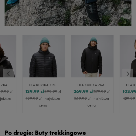
FILA KURTKA ZIMOWA ROZPINANA Z KAPTUREM LAMBRELLA
FILA KURTKA ZIMOWA ROZPINANA Z KAPTUREM FILIP
FILA KURTKA ZIMOWA ROZPINANA Z KAPTUREM LAMBROS
139.99
zł
269.99
zł
103.9
9.99
zł
399.99
zł
579.99
zł
ajniższa
199.99
zł
- najniższa
269.99
zł
- najniższa
129.99
cena
cena
Po drugie: Buty trekkingowe