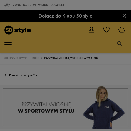
ZWROT DO 30 DNI. W KLUBIE DO 60 DNI.
×
Dołącz do Klubu 50 style
STRONA GŁÓWNA
BLOG
PRZYWITAJ WIOSNĘ W SPORTOWYM STYLU
Powrót do artykułów