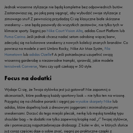
Jednak wiosenne stylizacje nie będą kompletne bez odpowiednich butów.
Zastanawiasz się, po jaką parę sięgnąć, aby wybudzić swoje stylizacje z
zimowego snu? Z pewnością przydadzą Ci się klasyczne białe skórzane
sneakersy – one będą pasowały do wszystkich zestawów, nie tylko tych w
klimacie sporty. Sięgnij po
Nike Court Vision Alta
, adidas Court Platform lub
Puma Carina
. Jeśli jednak chcesz nadać setom odrobinę więcej barw,
zdecyduj się na kolorowe sneakersy z nowych kolekcji znanych brandów. Co
powiesz na modele z serii Umbro Rocky, Nike Air Max Systm,
Fila
Hometown
lub
adidas Ozelle
? A jeśli potrzebujesz uzupełnić swoją
wiosenną garderobę o niezawodne trampki, sprawdź, jakie modele
tenisówek Converse
, Vans czy up8 czekają w 50 style.
Focus na dodatki
Wydaje Ci się, że Twoja stylówka jest już gotowa? Nie zapomnij o
akcesoriach, które podkręcą każdy sportowy look – nie tylko ten na wiosnę.
Przygotuj się na chłodne poranki i sięgnij po
wysokie skarpety Nike
lub
adidas, które dopełnią look z dresowymi joggerami i minimalistycznymi
sneakersami. Dorzuć do tego miejski plecak, nerkę lub męską torebkę typu
shoulder bag – te dodatki nie tylko zapewnią kropkę nad „i” Twojej stylówce,
ale i pomieszczą najpotrzebniejsze drobiazgi. Z kolei w dni, w których słońce
już coraz częściej daje o sobie znać, sięgnij po praktyczne czapki z