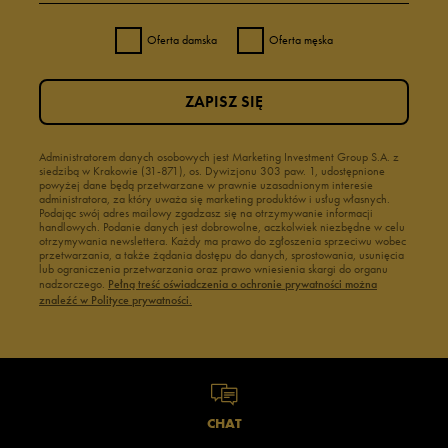
Oferta damska
Oferta męska
ZAPISZ SIĘ
Administratorem danych osobowych jest Marketing Investment Group S.A. z
siedzibą w Krakowie (31-871), os. Dywizjonu 303 paw. 1, udostępnione
powyżej dane będą przetwarzane w prawnie uzasadnionym interesie
administratora, za który uważa się marketing produktów i usług własnych.
Podając swój adres mailowy zgadzasz się na otrzymywanie informacji
handlowych. Podanie danych jest dobrowolne, aczkolwiek niezbędne w celu
otrzymywania newslettera. Każdy ma prawo do zgłoszenia sprzeciwu wobec
przetwarzania, a także żądania dostępu do danych, sprostowania, usunięcia
lub ograniczenia przetwarzania oraz prawo wniesienia skargi do organu
nadzorczego.
Pełną treść oświadczenia o ochronie prywatności można
znaleźć w Polityce prywatności.
CHAT