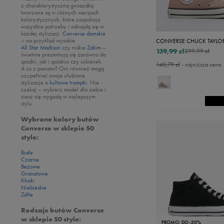
z charakterystyczną gwiazdką
tworzone są w różnych wersjach
kolorystycznych, które zaspokoją
wszystkie potrzeby i odnajdą się w
każdej stylizacji.
Converse damskie
– na przykład wysokie
All Star Madison
czy niskie
Zakim
–
139,99 zł
299,99 zł
świetnie prezentują się zarówno do
spodni, jak i spódnic czy sukienek.
140,79 zł
- najniższa cena
A co z panami? Oni również mogą
uzupełniać swoje ulubione
stylizacje o
kultowe trampki
. Nie
czekaj – wybierz model dla siebie i
ciesz się wygodą w najlepszym
stylu.
Wybrane kolory butów
Converse w sklepie 50
style:
Białe
Czarne
Beżowe
Granatowe
Khaki
Niebieskie
Zółte
Rodzaje butów Converse
w sklepie 50 style:
PROMO: DO -30%