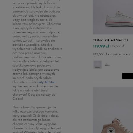
Puma
też przez prawdziwych fanów
Nike
Vans
streetwearu. Ich lekka konstrukcja
Reebok
znakomicie sprawdza się podczas
Oto
aktywnych dni, nie obciążając
Sizeer
stopy bez względu na to, ile
Puma
kilometrów pokonujesz. Cholewka
Skechers
z najlepszych materiałów –
Reebok
przewiewnego canvasu, odpornej
Umbro
skóry, wytrzymałych materiałów
Sizeer
CONVERSE ALL STAR OX
syntetycznych – sprawdza się
Vans
zawsze i wszędzie. Miękkie
119,99 zł
Skechers
239,99 zł
wypełnienia i wkładki to znakomita
ochrona przed urazami i
135,99 zł
- najniższa cena
Timberland
podrażnieniami, o które nietrudno,
szczególnie latem. Zaletą jest też
Umbro
szeroka gumowa podeszwa –
tradycyjnie biała, ponadczasowo
Under Armour
czarna lub dostępna w innych
kolorach nadających całości
Up8
charakteru. Jakie
buty All Star
wybierzesz – za kostkę, a może
U.S. Polo ASSN.
takie o modnie obniżonej
cholewce? Decyzja należy do
Vans
Ciebie!
Słynny brand to gwarancja nie
tylko uzależniającego komfortu,
który pozwoli Ci iść dalej i dalej,
ale też znakomitego looku. I
chociaż cenimy sobie wygodne
obuwie, doskonały wygląd też jest
ważny! Właśnie dlatego tenisówki