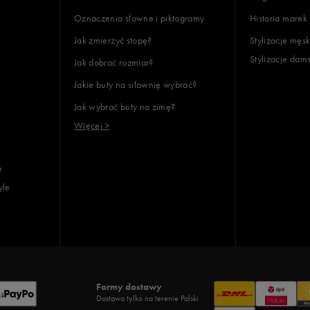
Oznaczenia słowne i piktogramy
Historia marek
48
Jak zmierzyć stopę?
Stylizacje męsk
48 1/2
Stylizacje dam
Jak dobrać rozmiar?
48,5
Jakie buty na siłownię wybrać?
48 2/3
Jak wybrać buty na zimę?
49
Więcej >
49 1/3
49,5
e
50
yle
50,5
50 2/3
51
51,5
Formy dostawy
Dostawa tylko na terenie Polski
52