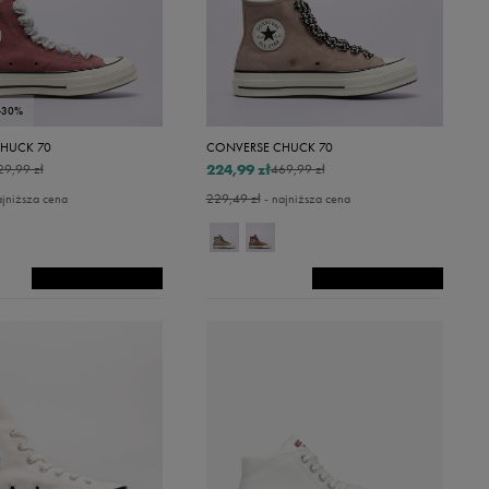
-30%
HUCK 70
CONVERSE CHUCK 70
224,99 zł
29,99 zł
469,99 zł
ajniższa cena
229,49 zł
- najniższa cena