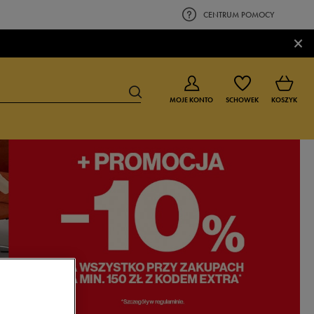
CENTRUM POMOCY
×
MOJE KONTO
SCHOWEK
KOSZYK
BUTY DLA CHŁOPCA
BUTY DLA DZIEWCZYNKI
0-4 lat
0-4 lat
4-8 lat
4-8 lat
9-16 lat
9-16 lat