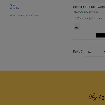
Niskie
Wysokie
160,99 zł
229,99 zł
Wróć do wszystkich
butów
.
167,99 zł
- najniższa cena
Pokaż
60
Zg