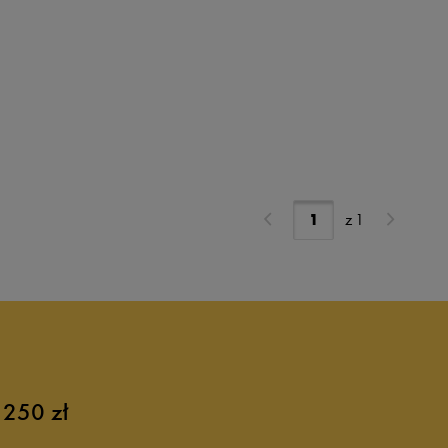
z
1
 250 zł