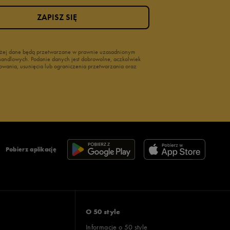
ZAPISZ SIĘ
wyżej dane będą przetwarzane w prawnie uzasadnionym
i handlowych. Podanie danych jest dobrowolne, aczkolwiek
owania, usunięcia lub ograniczenia przetwarzania oraz
Pobierz aplikację
O 50 style
Informacje o 50 style