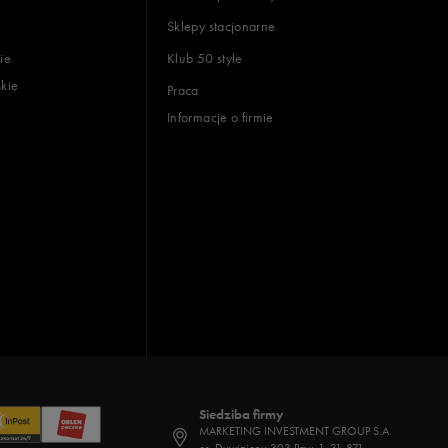
Sklepy stacjonarne
ie
Klub 50 style
skie
Praca
Informacje o firmie
Siedziba firmy
MARKETING INVESTMENT GROUP S.A.
os. Dywizjonu 303 Paw. 1, 31-871