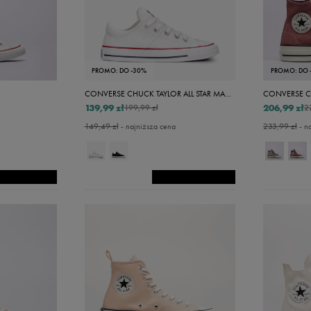
31,5
32
33
PROMO: DO -30%
PROMO: DO 
33,5
CONVERSE CHUCK TAYLOR ALL STAR MADISON
CONVERSE C
34
139,99 zł
206,99 zł
199,99 zł
2
149,49 zł
- najniższa cena
233,99 zł
- n
35
36
36,5
37
37,5
38
39
39,5