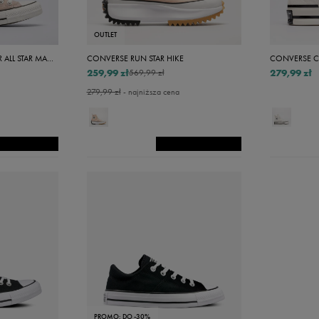
40
41
OUTLET
41,5
CONVERSE CHUCK TAYLOR ALL STAR MADISON
CONVERSE RUN STAR HIKE
CONVERSE C
259,99 zł
279,99 zł
569,99 zł
42
279,99 zł
- najniższa cena
19
19,5
26,5
27,5
29,5
32,5
34,5
34 2/3
35 1/3
PROMO: DO -30%