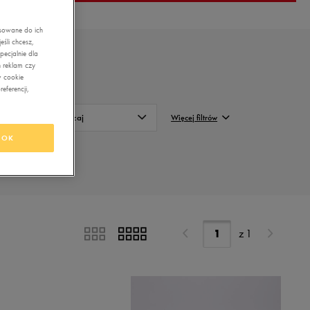
asowane do ich
śli chcesz,
ecjalnie dla
 reklam czy
w cookie
eferencji,
Rodzaj
Więcej filtrów
OK
Niskie
FILTRUJ
Wysokie
Wyczyść
z
1