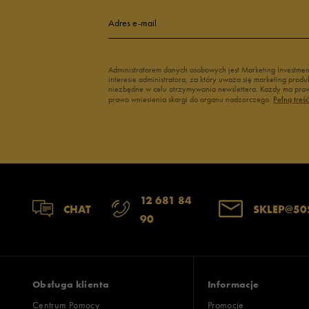
Adres e-mail
Administratorem danych osobowych jest Marketing Investme
interesie administratora, za który uważa się marketing pro
niezbędne w celu otrzymywania newslettera. Każdy ma prawo
prawo wniesienia skargi do organu nadzorczego.
Pełną treś
12 681 84
CHAT
SKLEP@50
90
Obsługa klienta
Informacje
Centrum Pomocy
Promocje