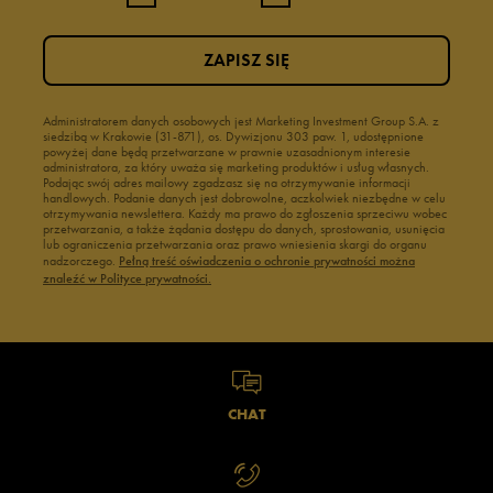
ZAPISZ SIĘ
Administratorem danych osobowych jest Marketing Investment Group S.A. z
siedzibą w Krakowie (31-871), os. Dywizjonu 303 paw. 1, udostępnione
powyżej dane będą przetwarzane w prawnie uzasadnionym interesie
administratora, za który uważa się marketing produktów i usług własnych.
Podając swój adres mailowy zgadzasz się na otrzymywanie informacji
handlowych. Podanie danych jest dobrowolne, aczkolwiek niezbędne w celu
otrzymywania newslettera. Każdy ma prawo do zgłoszenia sprzeciwu wobec
przetwarzania, a także żądania dostępu do danych, sprostowania, usunięcia
lub ograniczenia przetwarzania oraz prawo wniesienia skargi do organu
nadzorczego.
Pełną treść oświadczenia o ochronie prywatności można
znaleźć w Polityce prywatności.
CHAT