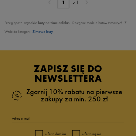
z
1
Przeglądasz
wysokie buty na zime adidas
. Dostępne modele butów zimowych:
7
Wróć do kategorii:
Zimowe buty
ZAPISZ SIĘ DO
NEWSLETTERA
Zgarnij 10% rabatu na pierwsze
zakupy za min. 250 zł
Adres e-mail
Oferta damska
Oferta męska