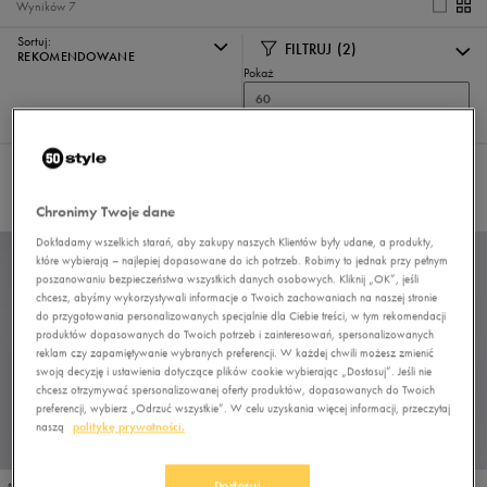
Wyników
7
Sortuj:
FILTRUJ
(2)
REKOMENDOWANE
Pokaż
60
z 7
Wybrane filtry:
ADIDAS
WYSOKIE
Wyczyść filtry
Chronimy Twoje dane
Dokładamy wszelkich starań, aby zakupy naszych Klientów były udane, a produkty,
które wybierają – najlepiej dopasowane do ich potrzeb. Robimy to jednak przy pełnym
poszanowaniu bezpieczeństwa wszystkich danych osobowych. Kliknij „OK”, jeśli
chcesz, abyśmy wykorzystywali informacje o Twoich zachowaniach na naszej stronie
do przygotowania personalizowanych specjalnie dla Ciebie treści, w tym rekomendacji
produktów dopasowanych do Twoich potrzeb i zainteresowań, spersonalizowanych
reklam czy zapamiętywanie wybranych preferencji. W każdej chwili możesz zmienić
swoją decyzję i ustawienia dotyczące plików cookie wybierając „Dostosuj”. Jeśli nie
chcesz otrzymywać spersonalizowanej oferty produktów, dopasowanych do Twoich
preferencji, wybierz „Odrzuć wszystkie”. W celu uzyskania więcej informacji, przeczytaj
naszą
politykę prywatności.
Dostosuj
ADIDAS TERREX ANYLANDER MID R.RDY
ADIDAS HOOPS 4.0 MID WINTERIZED