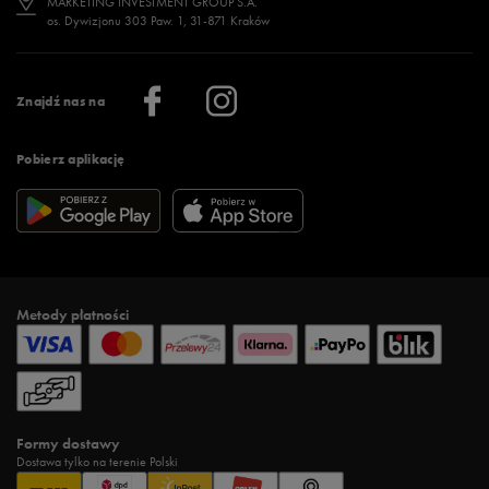
MARKETING INVESTMENT GROUP S.A.
os. Dywizjonu 303 Paw. 1, 31-871 Kraków
Więcej >
Klub 50 style
Regulamin sklepu 50 style
Praca
Regulamin aplikacji 50 style
Informacje o firmie
Więcej regulaminów >
Znajdź nas na
Pobierz aplikację
Metody płatności
Formy dostawy
Dostawa tylko na terenie Polski