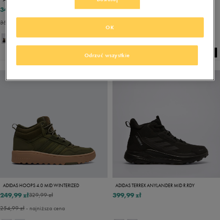
349,99 zł
229,99 zł
439,99 zł
329,99 zł
359,99 zł
- najniższa cena
242,99 zł
- najniższa cena
OK
Odrzuć wszystkie
ADIDAS HOOPS 4.0 MID WINTERIZED
ADIDAS TERREX ANYLANDER MID R.RDY
249,99 zł
399,99 zł
329,99 zł
254,99 zł
- najniższa cena