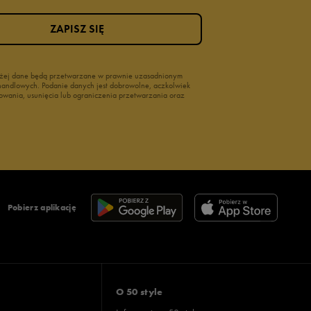
ZAPISZ SIĘ
wyżej dane będą przetwarzane w prawnie uzasadnionym
i handlowych. Podanie danych jest dobrowolne, aczkolwiek
owania, usunięcia lub ograniczenia przetwarzania oraz
Pobierz aplikację
O 50 style