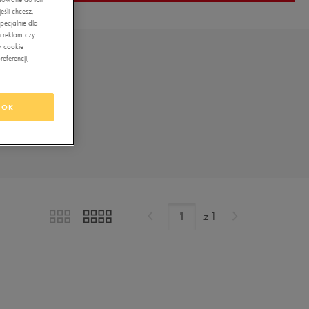
śli chcesz,
ecjalnie dla
 reklam czy
w cookie
eferencji,
OK
z
1