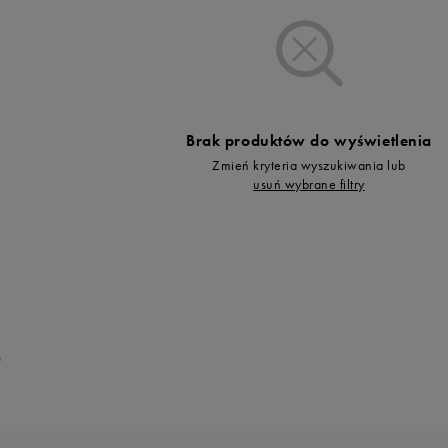
Vans
Skechers
Timberland
Umbro
Under Armour
Brak produktów do wyświetlenia
Up8
Zmień kryteria wyszukiwania lub
U.S. Polo ASSN.
usuń wybrane filtry
Vans
0