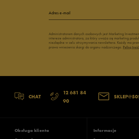
Adres e-mail
Administratorem danych osobowych jest Marketing Investme
interesie administratora, za który uważa się marketing pro
niezbędne w celu otrzymywania newslettera. Każdy ma prawo
prawo wniesienia skargi do organu nadzorczego.
Pełną treś
12 681 84
CHAT
SKLEP@50
90
Obsługa klienta
Informacje