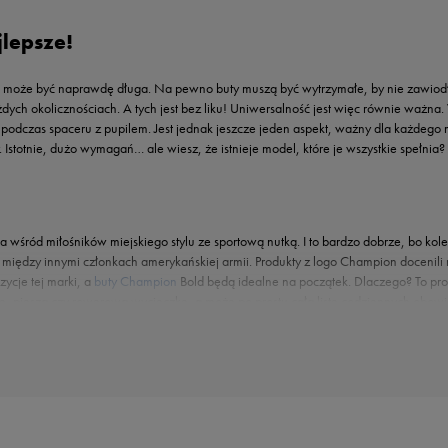
jlepsze!
może być naprawdę długa. Na pewno buty muszą być wytrzymałe, by nie zawiodły
ych okolicznościach. A tych jest bez liku! Uniwersalność jest więc równie ważn
dczas spaceru z pupilem. Jest jednak jeszcze jeden aspekt, ważny dla każdego mi
. Istotnie, dużo wymagań… ale wiesz, że istnieje model, które je wszystkie spełnia
 wśród miłośników miejskiego stylu ze sportową nutką. I to bardzo dobrze, bo kolej
między innymi członkach amerykańskiej armii. Produkty z logo Champion docenili 
zycje tej marki, a
buty Champion
Bold będą idealne na początek. Dlaczego? To pro
ę, pieszą czy rowerową wycieczkę, a może po prostu całą listę codziennych obow
ę na pulsie, już dawno wypracowała własne środki wyrazu i śmiało daje im upust.
 wyjątkowego charakteru, który świetnie podkreśli Twoją pasję do spotu. Brzmi dobrze
zywiście nikt! A gdyby spróbował, nie zgodzimy się z tym, bo małe stopy zasługują
. Stworzone z myślą o małych miłośnikach sportu, sprawdzą się doskonale zarówno 
stwo. W te wygodne, praktyczne buty może wyposażyć się więc cała rodzina.
Męsk
 godny wybiegów look, bez względu na wiek czy płeć. Żywe kolory, nowoczesny diz