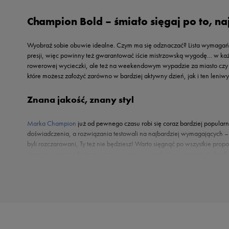
Reebok
Nike
Champion Bold – śmiało sięgaj po to, na
Sizeer
Oto
Skechers
Puma
Wyobraź sobie obuwie idealne. Czym ma się odznaczać? Lista wymagań 
Umbro
Reebok
presji, więc powinny też gwarantować iście mistrzowską wygodę… w każd
Vans
rowerowej wycieczki, ale też na weekendowym wypadzie za miasto czy po
Sizeer
które możesz założyć zarówno w bardziej aktywny dzień, jak i ten leniwy
Skechers
Timberland
Znana jakość, znany styl
Umbro
Marka Champion
już od pewnego czasu robi się coraz bardziej popularna
Under Armour
doświadczenia, a rozwiązania testowali na najbardziej wymagających – 
Up8
byli rozczarowani, Ty też nie będziesz! Warto sięgnąć po wszystkie propo
U.S. Polo ASSN.
jeszcze wpiszesz do terminarza – spacer, wypad ze znajomymi na działk
komfortem w znakomitym stylu – i to bez trudu! Marka, choć trzyma ręk
Vans
wyglądają oryginalnie! Nie są przy tym krzykliwe; dodają za to stylizacji
Buty Champion – idealny wybór dla wszystkich!
Kto powiedział, że wygodą, stylem i trwałością mogą cieszyć się tylko dorośli? Oc
przeżycia kolejnej podwórkowej przygody, polecają się
dziecięce Champion Bold
dziecku to, czego pragnie ono samo i czego chcą dla niego rodzice – bezpieczeń
w ciągłym użytku w każdy pogodny dzień, gwarantując iście mistrzowską wygodę i
rozwiązanie idealne jest na wciągnięcie ręki!