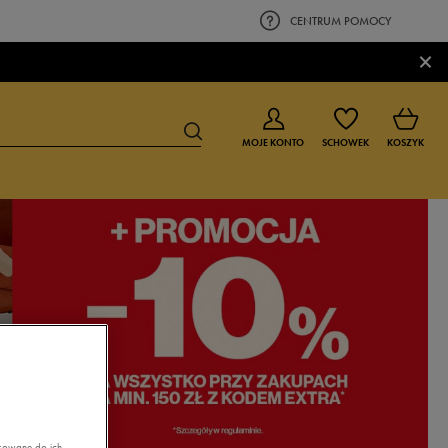
CENTRUM POMOCY
×
MOJE KONTO
SCHOWEK
KOSZYK
BUTY DLA CHŁOPCA
BUTY DLA DZIEWCZYNKI
0-4 lat
0-4 lat
4-8 lat
4-8 lat
9-16 lat
9-16 lat
asowane do ich