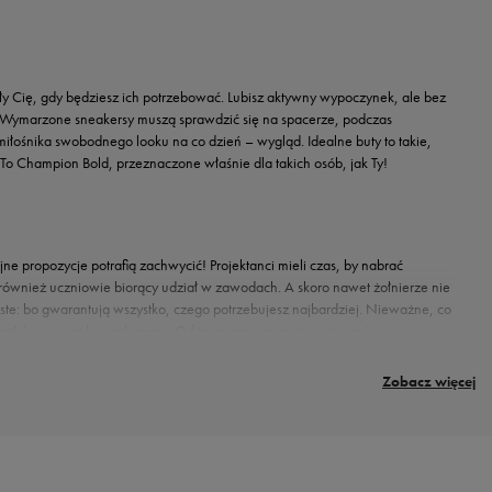
 Cię, gdy będziesz ich potrzebować. Lubisz aktywny wypoczynek, ale bez
a. Wymarzone sneakersy muszą sprawdzić się na spacerze, podczas
łośnika swobodnego looku na co dzień – wygląd. Idealne buty to takie,
? To Champion Bold, przeznaczone właśnie dla takich osób, jak Ty!
ne propozycje potrafią zachwycić! Projektanci mieli czas, by nabrać
również uczniowie biorący udział w zawodach. A skoro nawet żołnierze nie
ste: bo gwarantują wszystko, czego potrzebujesz najbardziej. Nieważne, co
iązków, na czele z zakupami. Od teraz zawsze możesz cieszyć się
 Właśnie dlatego Champion Bold z daleka zwracają uwagę – po prostu
? To słuchaj dalej, bo to wciąż nie koniec zalet!
Zobacz więcej
 na wielką troskę. Wszystkim aktywnym pociechom, które wciąż wypatrują okazji do
podczas wakacji, jak i w czasie roku szkolnego, zawsze i wszędzie gwarantując
ie
i damskie Champion Bold również nie zagrzeją miejsca w szafie – będą bowiem
ajn i przemyślane technologie – oto miks, jakiego pragnie każdy z nas. Zobacz,