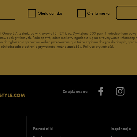
Oferta damska
Oferta męska
nt Group S.A. z siedzibą w Krakowie (31-871), os. Dywizjonu 303 paw. 1, udostępnione po
duktów i usług własnych. Podając swój adres mailowy zgadzasz się na otrzymywanie informacj
 do zgłoszenia sprzeciwu wobec przetwarzania, a także żądania dostępu do danych, sprost
ć oświadczenia o ochronie prywatności można znaleźć w Polityce prywatności.
Znajdź nas na
STYLE.COM
Poradniki
Inspiracje