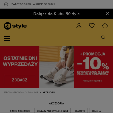
ZWROT DO 30 DNI. W KLUBIE DO 60 DNI.
×
Dołącz do Klubu 50 style
STRONA GŁÓWNA
DAMSKIE
AKCESORIA
AKCESORIA
CZAPKI Z DASZKIEM
OKULARY PRZECIWSŁONECZNE
SKARPETKI
BIELIZNA