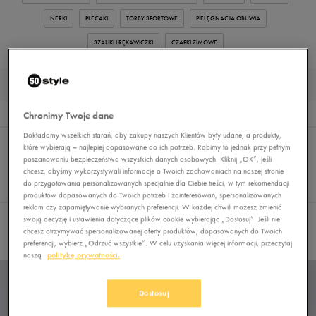
NERKI
PLECAKI
TORBY SPORTOWE
PIELĘGNACJA OBUWIA
SZALIKI I RĘKAWICZKI
CZAPKI ZIMOWE
AKCESORIA DAMSKIE PUMA
Wyników
5
Chronimy Twoje dane
Dokładamy wszelkich starań, aby zakupy naszych Klientów były udane, a produkty,
Sortuj:
FILTRUJ
(1)
REKOMENDOWANE
które wybierają – najlepiej dopasowane do ich potrzeb. Robimy to jednak przy pełnym
Pokaż
poszanowaniu bezpieczeństwa wszystkich danych osobowych. Kliknij „OK”, jeśli
chcesz, abyśmy wykorzystywali informacje o Twoich zachowaniach na naszej stronie
60
do przygotowania personalizowanych specjalnie dla Ciebie treści, w tym rekomendacji
z 5
produktów dopasowanych do Twoich potrzeb i zainteresowań, spersonalizowanych
reklam czy zapamiętywanie wybranych preferencji. W każdej chwili możesz zmienić
swoją decyzję i ustawienia dotyczące plików cookie wybierając „Dostosuj”. Jeśli nie
Wybrane filtry:
PUMA
Wyczyść filtry
chcesz otrzymywać spersonalizowanej oferty produktów, dopasowanych do Twoich
preferencji, wybierz „Odrzuć wszystkie”. W celu uzyskania więcej informacji, przeczytaj
naszą
politykę prywatności.
Dostosuj