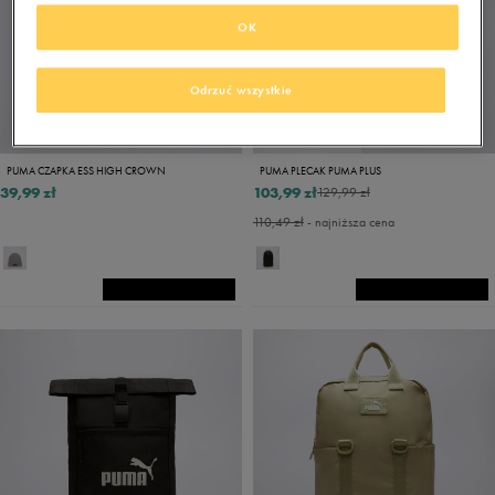
OK
Odrzuć wszystkie
PROMO: DO -30%
PUMA CZAPKA ESS HIGH CROWN
PUMA PLECAK PUMA PLUS
39,99 zł
103,99 zł
129,99 zł
110,49 zł
- najniższa cena