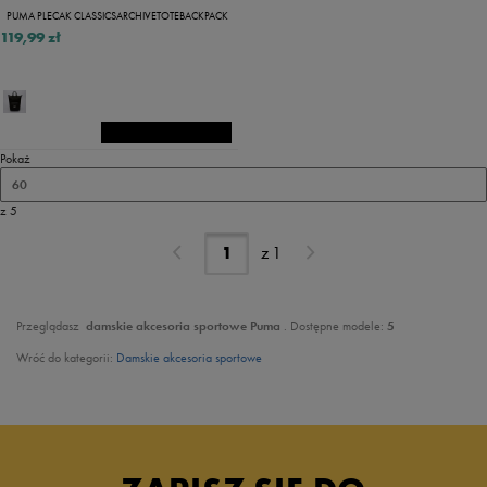
PUMA PLECAK CLASSICSARCHIVETOTEBACKPACK
119,99 zł
Pokaż
60
z 5
z
1
Przeglądasz
damskie akcesoria sportowe Puma
. Dostępne modele:
5
Wróć do kategorii:
Damskie akcesoria sportowe