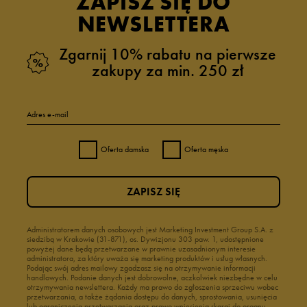
ZAPISZ SIĘ DO
NEWSLETTERA
Zgarnij 10% rabatu na pierwsze
zakupy za min. 250 zł
Adres e-mail
Oferta damska
Oferta męska
ZAPISZ SIĘ
Administratorem danych osobowych jest Marketing Investment Group S.A. z
siedzibą w Krakowie (31-871), os. Dywizjonu 303 paw. 1, udostępnione
powyżej dane będą przetwarzane w prawnie uzasadnionym interesie
administratora, za który uważa się marketing produktów i usług własnych.
Podając swój adres mailowy zgadzasz się na otrzymywanie informacji
handlowych. Podanie danych jest dobrowolne, aczkolwiek niezbędne w celu
otrzymywania newslettera. Każdy ma prawo do zgłoszenia sprzeciwu wobec
przetwarzania, a także żądania dostępu do danych, sprostowania, usunięcia
lub ograniczenia przetwarzania oraz prawo wniesienia skargi do organu