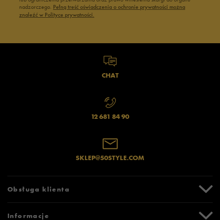
nadzorczego.
Pełną treść oświadczenia o ochronie prywatności można
znaleźć w Polityce prywatności.
CHAT
12 681 84 90
SKLEP@50STYLE.COM
Obsługa klienta
Centrum Pomocy
Informacje