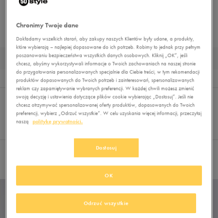
BUTY OUTDOOR
BUTY ZIMOWE
DUŻE ROZMIARY
MUST HAVE
Chronimy Twoje dane
BUTY LIFESTYLE
Dokładamy wszelkich starań, aby zakupy naszych Klientów były udane, a produkty,
które wybierają – najlepiej dopasowane do ich potrzeb. Robimy to jednak przy pełnym
poszanowaniu bezpieczeństwa wszystkich danych osobowych. Kliknij „OK”, jeśli
DAMSKIE BUTY LIFESTYLE REEBOK KOLOR BIAŁY
chcesz, abyśmy wykorzystywali informacje o Twoich zachowaniach na naszej stronie
do przygotowania personalizowanych specjalnie dla Ciebie treści, w tym rekomendacji
Wyniki
2
produktów dopasowanych do Twoich potrzeb i zainteresowań, spersonalizowanych
reklam czy zapamiętywanie wybranych preferencji. W każdej chwili możesz zmienić
Sortuj:
FILTRUJ
(2)
swoją decyzję i ustawienia dotyczące plików cookie wybierając „Dostosuj”. Jeśli nie
REKOMENDOWANE
chcesz otrzymywać spersonalizowanej oferty produktów, dopasowanych do Twoich
Pokaż
preferencji, wybierz „Odrzuć wszystkie”. W celu uzyskania więcej informacji, przeczytaj
60
naszą
politykę prywatności.
z 2
Dostosuj
Wybrane filtry:
REEBOK
BIAŁY
Wyczyść filtry
OK
Odrzuć wszystkie