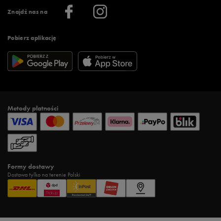
Informacje o firmie
Więcej regulaminów >
Znajdź nas na
Pobierz aplikację
Metody płatności
Formy dostawy
Dostawa tylko na terenie Polski