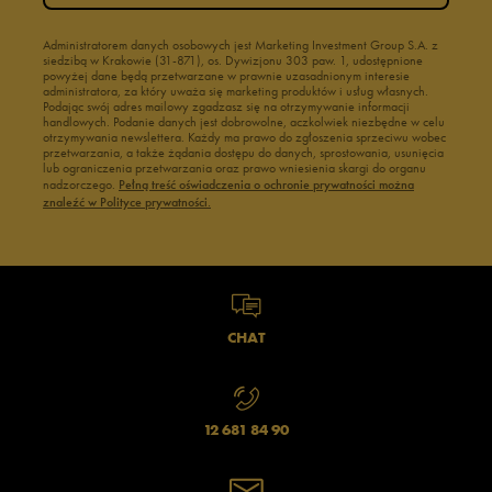
Administratorem danych osobowych jest Marketing Investment Group S.A. z
siedzibą w Krakowie (31-871), os. Dywizjonu 303 paw. 1, udostępnione
powyżej dane będą przetwarzane w prawnie uzasadnionym interesie
administratora, za który uważa się marketing produktów i usług własnych.
Podając swój adres mailowy zgadzasz się na otrzymywanie informacji
handlowych. Podanie danych jest dobrowolne, aczkolwiek niezbędne w celu
otrzymywania newslettera. Każdy ma prawo do zgłoszenia sprzeciwu wobec
przetwarzania, a także żądania dostępu do danych, sprostowania, usunięcia
lub ograniczenia przetwarzania oraz prawo wniesienia skargi do organu
nadzorczego.
Pełną treść oświadczenia o ochronie prywatności można
znaleźć w Polityce prywatności.
CHAT
12 681 84 90