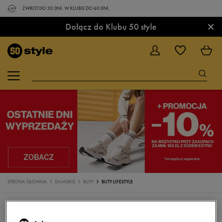
ZWROT DO 30 DNI. W KLUBIE DO 60 DNI.
×
Dołącz do Klubu 50 style
STRONA GŁÓWNA
DAMSKIE
BUTY
BUTY LIFESTYLE
BUTY
SNEAKERSY
TRAMPKI
KLAPKI
SANDAŁY
BUTY DO BIEGANIA