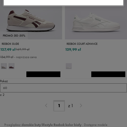
PROMO: DO -30%
REEBOK GLIDE
REEBOK COURT ADVANCE
127,49 zł
129,99 zł
169,99 zł
134,99 zł
- najniższa cena
Pokaż
60
z 2
z
1
Przeglądasz
damskie buty lifestyle
Reebok
kolor biały
. Dostępne modele