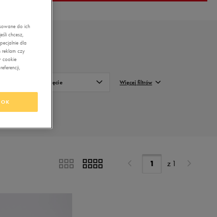
asowane do ich
śli chcesz,
ecjalnie dla
 reklam czy
w cookie
eferencji,
Zapięcie
Więcej filtrów
OK
Na rzepy
FILTRUJ
Wyczyść
z
1