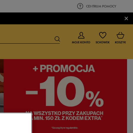
CENTRUM POMOCY
×
MOJE KONTO
SCHOWEK
KOSZYK
BUTY DLA CHŁOPCA
BUTY DLA DZIEWCZYNKI
0-4 lat
0-4 lat
4-8 lat
4-8 lat
9-16 lat
9-16 lat