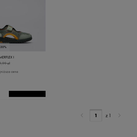
-30%
ERFLEX I
9,99 zł
jniższa cena
z
1