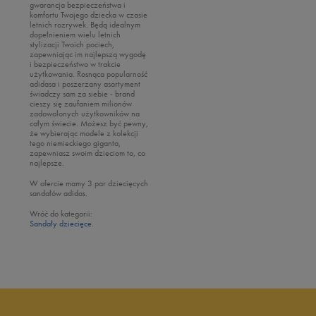
gwarancja bezpieczeństwa i
komfortu Twojego dziecka w czasie
letnich rozrywek. Będą idealnym
dopełnieniem wielu letnich
stylizacji Twoich pociech,
zapewniając im najlepszą wygodę
i bezpieczeństwo w trakcie
użytkowania. Rosnąca popularność
adidasa i poszerzany asortyment
świadczy sam za siebie - brand
cieszy się zaufaniem milionów
zadowolonych użytkowników na
całym świecie. Możesz być pewny,
że wybierając modele z kolekcji
tego niemieckiego giganta,
zapewniasz swoim dzieciom to, co
najlepsze.
W ofercie mamy 3 par dziecięcych
sandałów adidas.
Wróć do kategorii:
Sandały dziecięce
.