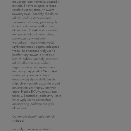
Umbro
na upragnione wakacje, poznać i
Oto
zwiedzić nowe miejsca, a także
Vans
spędzić więcej czasu w swoim
Puma
towarzystwie. Sandały dla dzieci
adidas spełnią oczekiwania
Reebok
zarówno rodziców, jak i samych
dzieci podczas wszystkich tych
Sizeer
aktywności. Dzięki wykorzystaniu
najlepszej jakości materiałów,
Skechers
sprawdzą się w każdych
warunkach - mają właściwości
Timberland
szybkoschnące i odprowadzające
wodę, co znacząco wpływa na
Umbro
komfort użytkowania w czasie
letnich zabaw. Sandały sportowe
Under Armour
adidas dla dzieci posiadają
regulowane paski, wykonane z
Up8
innowacyjnej pianki EVA, dzięki
czemu przyjemnie otulają i
U.S. Polo ASSN.
dopasowują się do delikatnych
stóp, chroniąc jednocześnie przed
Vans
powstawaniem nieprzyjemnych
otarć. Piankę EVA wykorzystano
także w konstrukcji podeszwy, co z
kolei wpływa na optymalną
amortyzację podczas różnych
aktywności.
Doskonałe dopełnienie letnich
stylizacji
Sandały dziecięce adidas to