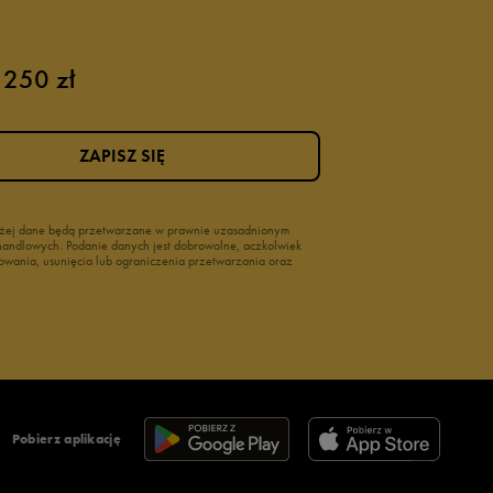
 250 zł
ZAPISZ SIĘ
wyżej dane będą przetwarzane w prawnie uzasadnionym
i handlowych. Podanie danych jest dobrowolne, aczkolwiek
owania, usunięcia lub ograniczenia przetwarzania oraz
Pobierz aplikację