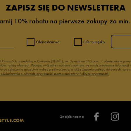
ZAPISZ SIĘ DO NEWSLETTERA
arnij 10% rabatu na pierwsze zakupy za min.
Oferta damska
Oferta męska
nt Group S.A. z siedzibą w Krakowie (31-871), os. Dywizjonu 303 paw. 1, udostępnione po
duktów i usług własnych. Podając swój adres mailowy zgadzasz się na otrzymywanie informacj
 do zgłoszenia sprzeciwu wobec przetwarzania, a także żądania dostępu do danych, sprost
ć oświadczenia o ochronie prywatności można znaleźć w Polityce prywatności.
Znajdź nas na
STYLE.COM