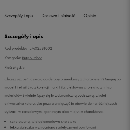
45
29,5 cm
Powiadom o dostępności
Szczegóły i opis
Dostawa i płatność
Opinie
46
30 cm
Powiadom o dostępności
Szczegóły i opis
Kod produktu:
1JM02581002
Kategoria:
Buty outdoor
Płeć:
Męskie
Chcesz uzupełnić swoją garderobę o sneakersy z charakterem? Sięgnij po
model Firetrail Evo z kolekcji marki Fila. Efektowna cholewka z miksu
materiałów świetnie łączy się tu z dynamiczną podeszwą, z kolei
uniwersalna kolorystyka pozwala włączyć to obuwie do najróżniejszych
stylizacji w casualowym, sportowym albo miejskim charakterze.
sznurowana, wieloelementowa cholewka
lekka siateczka wzmocniona syntetycznymi powłokami