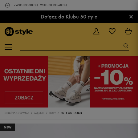
ZWROT DO 30 DNI. W KLUBIE DO 60 DNI.
×
Dołącz do Klubu 50 style
STRONA GŁÓWNA
MĘSKIE
BUTY
BUTY OUTDOOR
NEW