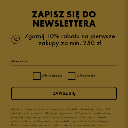
opinii klientów
55
z całego okresu
ZAPISZ SIĘ DO
zebranych i zweryfikowanych przez
NEWSLETTERA
Zgarnij 10% rabatu na pierwsze
zakupy za min. 250 zł
5
96%
Adres e-mail
4
4%
Oferta damska
Oferta męska
3
0%
ZAPISZ SIĘ
2
0%
1
Administratorem danych osobowych jest Marketing Investment Group S.A. z
0%
siedzibą w Krakowie (31-871), os. Dywizjonu 303 paw. 1, udostępnione
powyżej dane będą przetwarzane w prawnie uzasadnionym interesie
administratora, za który uważa się marketing produktów i usług własnych.
Podając swój adres mailowy zgadzasz się na otrzymywanie informacji