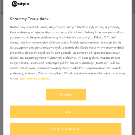
Chronimy Twoje dane
FILA FIRETRAIL EVO
Dokładamy wszelkich starań, aby zakupy naszych Klientów były udane, a produkty,
które wybierają – najlepiej dopasowane do ich potrzeb. Robimy to jednak przy pełnym
poszanowaniu bezpieczeństwa wszystkich danych osobowych. Kliknij „OK”, jeśli
chcesz, abyśmy wykorzystywali informacje o Twoich zachowaniach na naszej stronie
5.0
do przygotowania personalizowanych specjalnie dla Ciebie treści, w tym rekomendacji
(
55
)
produktów dopasowanych do Twoich potrzeb i zainteresowań, spersonalizowanych
103,50
zł
z Vat
reklam czy zapamiętywanie wybranych preferencji. W każdej chwili możesz zmienić
swoją decyzję i ustawienia dotyczące plików cookie wybierając „Dostosuj”. Jeśli nie
126,49
zł
-18%
(najniższa cena z 30 dni przed obniżką)
chcesz otrzymywać spersonalizowanej oferty produktów, dopasowanych do Twoich
229,99
zł
-55%
(cena bezpośrednio przed promocją)
preferencji, wybierz „Odrzuć wszystkie”. W celu uzyskania więcej informacji, przeczytaj
naszą
politykę prywatności.
+ 1150 PKT W
KLUBIE 50 STYLE
Dostosuj
Kolor:
czarny
OK
Odrzuć wszystkie