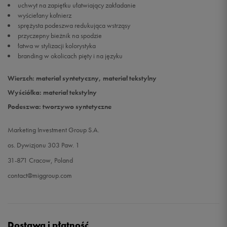
uchwyt na zapiętku ułatwiający zakładanie
wyściełany kołnierz
sprężysta podeszwa redukująca wstrząsy
przyczepny bieżnik na spodzie
łatwa w stylizacji kolorystyka
branding w okolicach pięty i na języku
Wierzch: materiał syntetyczny, materiał tekstylny
Wyściółka: materiał tekstylny
Podeszwa: tworzywo syntetyczne
Marketing Investment Group S.A.
os. Dywizjonu 303 Paw. 1
31-871 Cracow, Poland
contact@miggroup.com
Dostawa i płatność