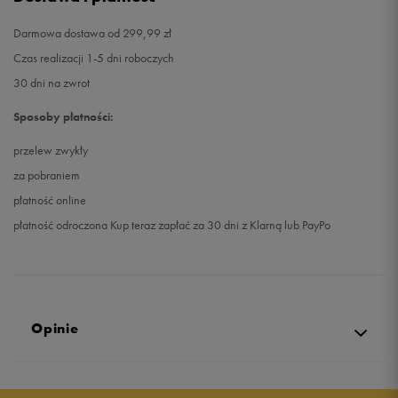
Darmowa dostawa od 299,99 zł
Czas realizacji 1-5 dni roboczych
30 dni na zwrot
Sposoby płatności:
przelew zwykły
za pobraniem
płatność online
płatność odroczona Kup teraz zapłać za 30 dni z Klarną lub PayPo
Opinie
5.0