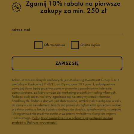
Zgarnij 10% rabatu na pierwsze
zakupy za min. 250 zł
Adres e-mail
Oferta damska
Oferta męska
ZAPISZ SIĘ
Administratorem danych osobowych jest Marketing Investment Group S.A. z
siedzibą w Krakowie (31-871), os. Dywizjonu 303 paw. 1, udostępnione
powyżej dane będą przetwarzane w prawnie uzasadnionym interesie
administratora, za który uważa się marketing produktów i usług własnych.
Podając swój adres mailowy zgadzasz się na otrzymywanie informacji
handlowych. Podanie danych jest dobrowolne, aczkolwiek niezbędne w celu
otrzymywania newslettera. Każdy ma prawo do zgłoszenia sprzeciwu wobec
przetwarzania, a także żądania dostępu do danych, sprostowania, usunięcia
lub ograniczenia przetwarzania oraz prawo wniesienia skargi do organu
nadzorczego.
Pełną treść oświadczenia o ochronie prywatności można
znaleźć w Polityce prywatności.