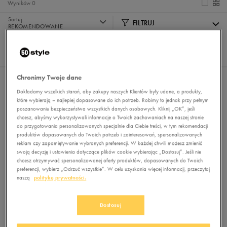
Wyników
0
Sortuj:
FILTRUJ
REKOMENDOWANE
Pokaż
60
z 0
Chronimy Twoje dane
Nie wybrano filtrów
Dokładamy wszelkich starań, aby zakupy naszych Klientów były udane, a produkty,
które wybierają – najlepiej dopasowane do ich potrzeb. Robimy to jednak przy pełnym
poszanowaniu bezpieczeństwa wszystkich danych osobowych. Kliknij „OK”, jeśli
chcesz, abyśmy wykorzystywali informacje o Twoich zachowaniach na naszej stronie
do przygotowania personalizowanych specjalnie dla Ciebie treści, w tym rekomendacji
produktów dopasowanych do Twoich potrzeb i zainteresowań, spersonalizowanych
reklam czy zapamiętywanie wybranych preferencji. W każdej chwili możesz zmienić
swoją decyzję i ustawienia dotyczące plików cookie wybierając „Dostosuj”. Jeśli nie
chcesz otrzymywać spersonalizowanej oferty produktów, dopasowanych do Twoich
Brak produktów do wyświetlenia
preferencji, wybierz „Odrzuć wszystkie”. W celu uzyskania więcej informacji, przeczytaj
naszą
politykę prywatności.
Zmień kryteria wyszukiwania lub
usuń wybrane filtry
Dostosuj