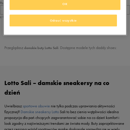
Pokaż
OK
60
z 0
Odrzuć wszystkie
z
1
Przeglądasz
. Dostępne modele tych daddy shoes:
damskie buty Lotto Sali
Lotto Sali – damskie sneakersy na co
dzień
Uwielbiasz
sportowe obuwie
nie tylko podczas uprawiania aktywności
fizycznej?
Damskie sneakersy Lotto
Sali to bez cienia wątpliwości idealna
propozycja dla pań chcących zagwarantować sobie na co dzień komfort i
look zgodny z najświeższymi trendami ze świata mody. Buty zaprojektowane
przez cenioną wśród sportowców markę doskonale sprawdzą się w wielu