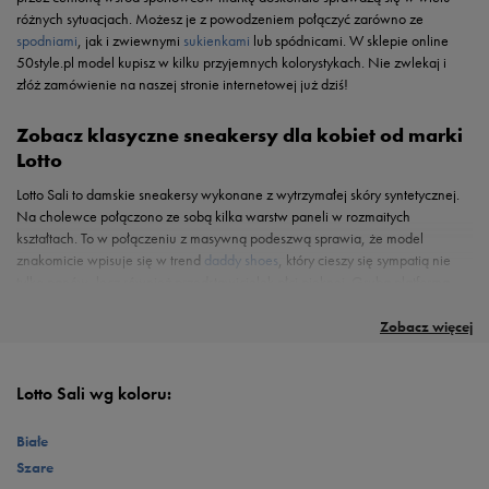
różnych sytuacjach. Możesz je z powodzeniem połączyć zarówno ze
spodniami
, jak i zwiewnymi
sukienkami
lub spódnicami. W sklepie online
50style.pl model kupisz w kilku przyjemnych kolorystykach. Nie zwlekaj i
złóż zamówienie na naszej stronie internetowej już dziś!
Zobacz klasyczne sneakersy dla kobiet od marki
Lotto
Lotto Sali to damskie sneakersy wykonane z wytrzymałej skóry syntetycznej.
Na cholewce połączono ze sobą kilka warstw paneli w rozmaitych
kształtach. To w połączeniu z masywną podeszwą sprawia, że model
znakomicie wpisuje się w trend
daddy shoes
, który cieszy się sympatią nie
tylko panów, lecz również przedstawicielek płci pięknej. Gruba platforma
nadaje butom ciekawy charakter i sprawia, że obuwie jest niezwykle
odporne na ścieranie oraz oferuje optymalną amortyzację.
Zobacz więcej
Lotto Sali wg koloru:
Białe
Szare