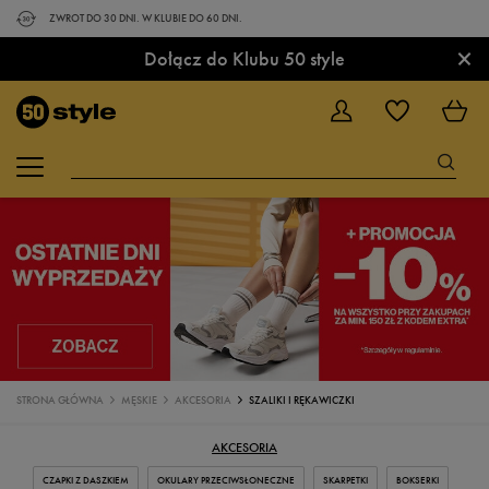
ZWROT DO 30 DNI. W KLUBIE DO 60 DNI.
×
Dołącz do Klubu 50 style
STRONA GŁÓWNA
MĘSKIE
AKCESORIA
SZALIKI I RĘKAWICZKI
AKCESORIA
CZAPKI Z DASZKIEM
OKULARY PRZECIWSŁONECZNE
SKARPETKI
BOKSERKI