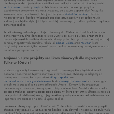
nieubłaganie zbliżają się do nas wielkimi krokami? Masz już na oku idealny model
kurtki zimowej
, modnej
czapki
w stylu beanie lub alternatywnego projektu
ozdobionego pomponem, ale masz wrażenie, że o czymś zapomniałeś? Wszystko
wskazuje na to, że w Twojej kolekcji odzieży oraz
dodatków na zimę
zabrakło
niezastąpionego i bardzo funkcjonalnego akcesorium zarówno do codziennych
stylizacji w miejskim stylu, jak i tych bardziej casualowych, czyli oczywiście… męskiego
zimowego szalika!
Jeżeli takowego właśnie poszukujesz, to mamy dla Ciebie bardzo dobre informacje,
ponieważ w aktualnie dostępnej kolekcji 50style pojawiły się właśnie różnorodne
propozycje męskich szalików zimowych od najpopularniejszych i zarazem najbardziej
cenionych sportowych brandów, takich jak
adidas
,
Umbro
oraz
Feewear
, które
przykładają wagę nie tylko do jakości oraz trwałości oferowanego asortymentu, ale też
do interesującego wzornictwa.
Najmodniejsze projekty szalików zimowych dla mężczyzn?
Tylko w 50style!
Kochasz logomanię i szukasz męskiego szalika zimowego, który będzie stanowił
doskonałe dopełnienie typowo sportowo-streetwearowej stylizacji składającej się
grubej, oversizeowej kurtki puchówki,
długich spodni
oraz
butów outdoor z wyższymi cholewkami
bądź
zimowych sneakersów
? Zwróć uwagę na
projekt męskiego szalika na zimę od brandu Umbro – Kirkiby, który prezentuje
uniwersalną, czarno-szarą kolorystykę z białymi elementami. Model wykonany jest w
całości z miękkiej i zapewniającej ciepło dzianiny, która przyjemnie układa się na ciele
i nie podrażnia delikatnej skóry, a jego efektownym dopełnieniem jest zwielokrotnione
logo marki umieszczone na całej długości szalika.
Po okresie intensywnych poszukiwań udało Ci się w końcu znaleźć wymarzony męski
płaszcz, który pozwoli Ci na tworzenie bardziej casualowych i niesamowicie stylowych
outfitów? Perfekcyjnym dopełnieniem stylizacji składających się z długiego, wełnianego