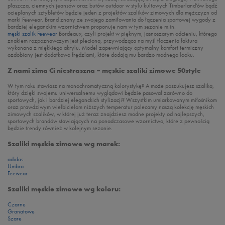
płaszcza, ciemnych jeansów oraz butów outdoor w stylu kultowych Timberland’ów bądź
ocieplanych sztybletów będzie jeden z projektów szalików zimowych dla mężczyzn od
marki Feewear. Brand znany ze swojego zamiłowania do łączenia sportowej wygody z
bardziej eleganckim wzornictwem proponuje nam w tym sezonie m.in.
męski szalik Feewear
Bordeaux, czyli projekt w pięknym, jasnoszarym odcieniu, którego
znakiem rozpoznawczym jest pleciona, przywodząca na myśl tłoczenia faktura
wykonana z miękkiego akrylu. Model zapewniający optymalny komfort termiczny
ozdobiony jest dodatkowo frędzlami, które dodają mu bardzo modnego looku.
Z nami zima Ci niestraszna – męskie szaliki zimowe 50style
W tym roku stawiasz na monochromatyczną kolorystykę? A może poszukujesz szalika,
który dzięki swojemu uniwersalnemu wyglądowi będzie pasował zarówno do
sportowych, jak i bardziej eleganckich stylizacji? Wszystkim umiarkowanym miłośnikom
oraz prawdziwym wielbicielom niższych temperatur polecamy naszą kolekcję męskich
zimowych szalików, w której już teraz znajdziesz modne projekty od najlepszych,
sportowych brandów stawiających na ponadczasowe wzornictwo, które z pewnością
będzie trendy również w kolejnym sezonie.
Szaliki męskie zimowe wg marek:
adidas
Umbro
Feewear
Szaliki męskie zimowe wg koloru:
Czarne
Granatowe
Szare