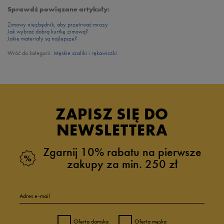
Sprawdź powiązane artykuły:
Zimowy niezbędnik, aby przetrwać mrozy
Jak wybrać dobrą kurtkę zimową?
Jakie materiały są najlepsze?
Wróć do kategorii:
Męskie szaliki i rękawiczki
ZAPISZ SIĘ DO
NEWSLETTERA
Zgarnij 10% rabatu na pierwsze
zakupy za min. 250 zł
Adres e-mail
Oferta damska
Oferta męska