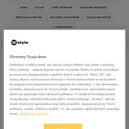
NERKI
PLECAKI
TORBY SPORTOWE
AKCESORIA PIŁKARSKIE
PIELĘGNACJA OBUWIA
AKCESORIA NARCIARSKIE
SZALIKI I RĘKAWICZKI
CZAPKI ZIMOWE
SZALIKI MĘSKIE ZIMOWE
Wyników
0
Chronimy Twoje dane
Dokładamy wszelkich starań, aby zakupy naszych Klientów były udane, a produkty,
Sortuj:
FILTRUJ
REKOMENDOWANE
które wybierają – najlepiej dopasowane do ich potrzeb. Robimy to jednak przy pełnym
Pokaż
poszanowaniu bezpieczeństwa wszystkich danych osobowych. Kliknij „OK”, jeśli
chcesz, abyśmy wykorzystywali informacje o Twoich zachowaniach na naszej stronie
60
do przygotowania personalizowanych specjalnie dla Ciebie treści, w tym rekomendacji
z 0
produktów dopasowanych do Twoich potrzeb i zainteresowań, spersonalizowanych
reklam czy zapamiętywanie wybranych preferencji. W każdej chwili możesz zmienić
swoją decyzję i ustawienia dotyczące plików cookie wybierając „Dostosuj”. Jeśli nie
Nie wybrano filtrów
chcesz otrzymywać spersonalizowanej oferty produktów, dopasowanych do Twoich
preferencji, wybierz „Odrzuć wszystkie”. W celu uzyskania więcej informacji, przeczytaj
naszą
politykę prywatności.