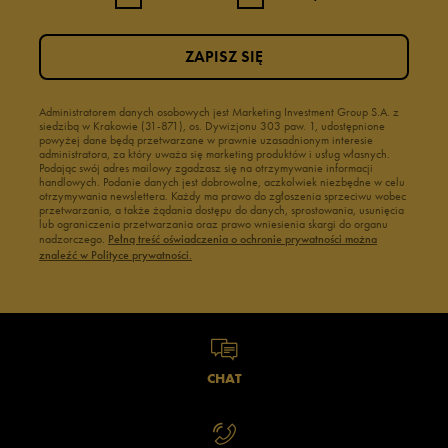
ZAPISZ SIĘ
Administratorem danych osobowych jest Marketing Investment Group S.A. z
siedzibą w Krakowie (31-871), os. Dywizjonu 303 paw. 1, udostępnione
powyżej dane będą przetwarzane w prawnie uzasadnionym interesie
administratora, za który uważa się marketing produktów i usług własnych.
Podając swój adres mailowy zgadzasz się na otrzymywanie informacji
handlowych. Podanie danych jest dobrowolne, aczkolwiek niezbędne w celu
otrzymywania newslettera. Każdy ma prawo do zgłoszenia sprzeciwu wobec
przetwarzania, a także żądania dostępu do danych, sprostowania, usunięcia
lub ograniczenia przetwarzania oraz prawo wniesienia skargi do organu
nadzorczego.
Pełną treść oświadczenia o ochronie prywatności można
znaleźć w Polityce prywatności.
CHAT