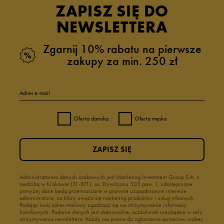
ZAPISZ SIĘ DO
NEWSLETTERA
Zgarnij 10% rabatu na pierwsze
zakupy za min. 250 zł
Adres e-mail
Oferta damska
Oferta męska
ZAPISZ SIĘ
Administratorem danych osobowych jest Marketing Investment Group S.A. z
siedzibą w Krakowie (31-871), os. Dywizjonu 303 paw. 1, udostępnione
powyżej dane będą przetwarzane w prawnie uzasadnionym interesie
administratora, za który uważa się marketing produktów i usług własnych.
Podając swój adres mailowy zgadzasz się na otrzymywanie informacji
handlowych. Podanie danych jest dobrowolne, aczkolwiek niezbędne w celu
otrzymywania newslettera. Każdy ma prawo do zgłoszenia sprzeciwu wobec