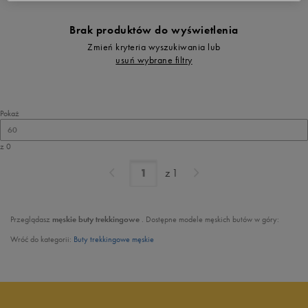
Brak produktów do wyświetlenia
Zmień kryteria wyszukiwania lub
usuń wybrane filtry
Pokaż
60
z 0
z
1
Przeglądasz
męskie buty trekkingowe
. Dostępne modele męskich butów w góry:
Wróć do kategorii:
Buty trekkingowe męskie