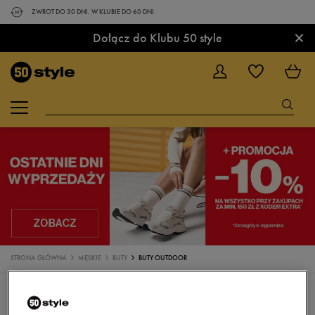
ZWROT DO 30 DNI. W KLUBIE DO 60 DNI.
×
Dołącz do Klubu 50 style
STRONA GŁÓWNA
MĘSKIE
BUTY
BUTY OUTDOOR
BUTY
SNEAKERSY
TRAMPKI
KLAPKI
SANDAŁY
BUTY DO BIEGANIA