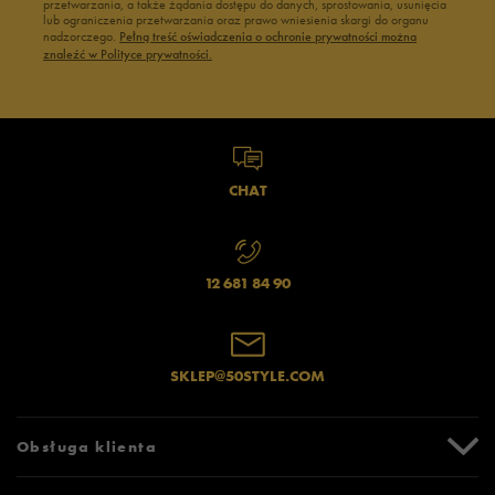
przetwarzania, a także żądania dostępu do danych, sprostowania, usunięcia
lub ograniczenia przetwarzania oraz prawo wniesienia skargi do organu
nadzorczego.
Pełną treść oświadczenia o ochronie prywatności można
znaleźć w Polityce prywatności.
CHAT
12 681 84 90
SKLEP@50STYLE.COM
Obsługa klienta
Centrum Pomocy