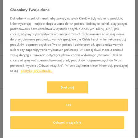
BUTY TRENINGOWE
BUTY PIŁKARSKIE
BUTY OUTDOOR
BUTY ZIMOWE
Chronimy Twoje dane
Dokładamy wszelkich starań, aby zakupy naszych Klientów były udane, a produkty,
TRAPERY
DUŻE ROZMIARY
MUST HAVE
BUTY LIFESTYLE
które wybierają – najlepiej dopasowane do ich potrzeb. Robimy to jednak przy pełnym
poszanowaniu bezpieczeństwa wszystkich danych osobowych. Kliknij „OK”, jeśli
chcesz, abyśmy wykorzystywali informacje o Twoich zachowaniach na naszej stronie
BUTY TREKKINGOWE MĘSKIE
do przygotowania personalizowanych specjalnie dla Ciebie treści, w tym rekomendacji
produktów dopasowanych do Twoich potrzeb i zainteresowań, spersonalizowanych
Wyników
0
reklam czy zapamiętywanie wybranych preferencji. W każdej chwili możesz zmienić
swoją decyzję i ustawienia dotyczące plików cookie wybierając „Dostosuj”. Jeśli nie
Sortuj:
chcesz otrzymywać spersonalizowanej oferty produktów, dopasowanych do Twoich
FILTRUJ
REKOMENDOWANE
preferencji, wybierz „Odrzuć wszystkie”. W celu uzyskania więcej informacji, przeczytaj
Pokaż
naszą
politykę prywatności.
60
z 0
Dostosuj
Nie wybrano filtrów
OK
Odrzuć wszystkie